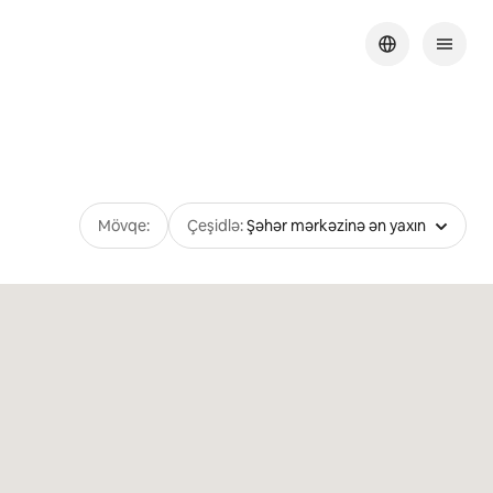
Mövqe:
Çeşidlə:
Şəhər mərkəzinə ən yaxın