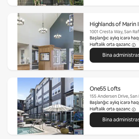
0/0 element göstərilir
Highlands of Marin I
1001 Cresta Way, San Raf
Başlanğıc aylıq icarə haq
Həftəlik orta qazanc
Bina administras
0/0 element göstərilir
One55 Lofts
155 Andersen Drive, San 
Başlanğıc aylıq icarə haq
Həftəlik orta qazanc
Bina administras