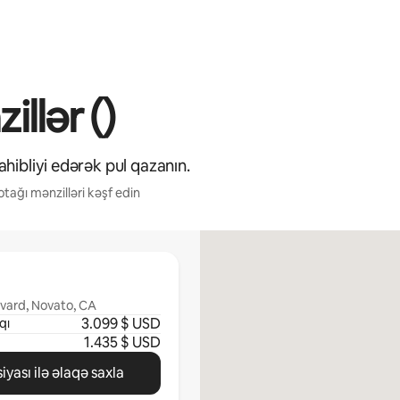
llər ()
hibliyi edərək pul qazanın.
otağı mənzilləri kəşf edin
vard, Novato, CA
3.099 $ USD
qı
1.435 $ USD
iyası ilə əlaqə saxla