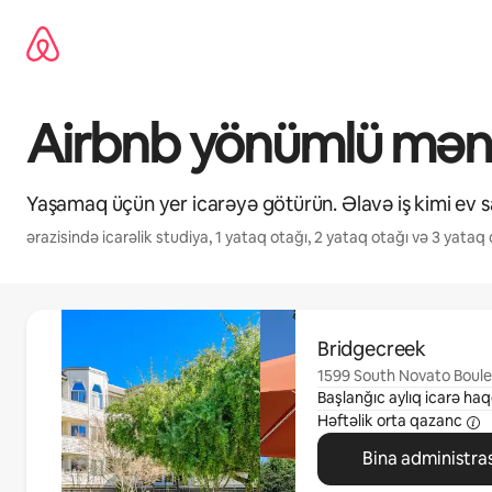
Məzmuna
keç
Airbnb yönümlü mənzi
Yaşamaq üçün yer icarəyə götürün. Əlavə iş kimi ev sa
ərazisində icarəlik studiya, 1 yataq otağı, 2 yataq otağı və 3 yataq 
0/0 element göstərilir
Bridgecreek
1599 South Novato Boule
Başlanğıc aylıq icarə haq
Həftəlik orta qazanc
Bina administras