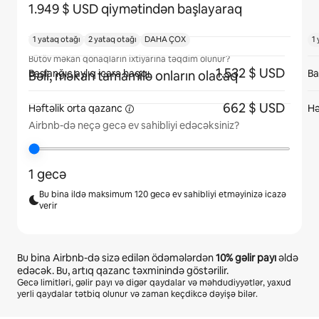
1.949 $ USD qiymətindən başlayaraq
1 yataq otağı
2 yataq otağı
DAHA ÇOX
1
Bütöv məkan qonaqların ixtiyarına təqdim olunur?
1.532 $ USD
Başlanğıc aylıq icarə haqqı
Ba
Bəli, məkan tamamilə onların olacaq
662 $ USD
Həftəlik orta
qazanc
Hə
Airbnb-də neçə gecə ev sahibliyi edəcəksiniz?
1 gecə
Bu bina ildə maksimum 120 gecə ev sahibliyi etməyinizə icazə
verir
Bu bina Airbnb-də sizə edilən ödəmələrdən
10%
gəlir payı
əldə
edəcək. Bu, artıq qazanc təxminində göstərilir.
Gecə limitləri, gəlir payı və digər qaydalar və məhdudiyyətlər, yaxud
yerli qaydalar tətbiq olunur və zaman keçdikcə dəyişə bilər.