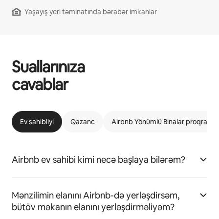
Yaşayış yeri təminatında bərabər imkanlar
Suallarınıza
cavablar
Ev sahibliyi
Qazanc
Airbnb Yönümlü Binalar proqramı
Airbnb ev sahibi kimi necə başlaya bilərəm?
Mənzilimin elanını Airbnb-də yerləşdirsəm,
bütöv məkanın elanını yerləşdirməliyəm?