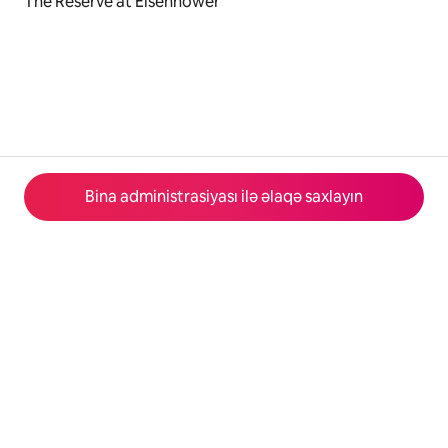
The Reserve at Eisenhower
Bina administrasiyası ilə əlaqə saxlayın
© 2026 Airbnb, Inc.
Məxfilik
·
Şərtlər