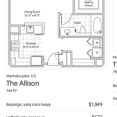
Mə
T
79
Mərtəbə planı 1/3
The Allison
Ba
744 ft²
Hə
$1,949
Başlanğıc aylıq icarə haqqı