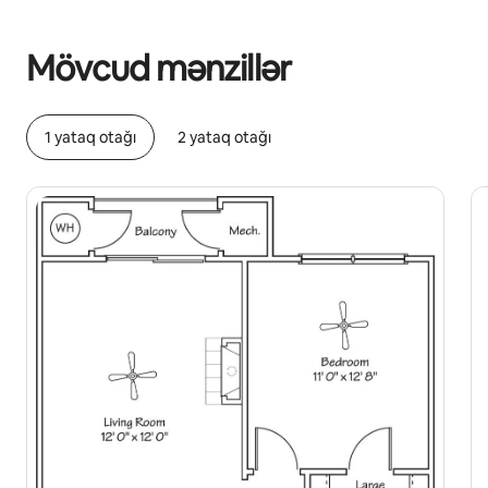
Potensial qazanclarınız ayda $673 təşkil edir
Mövcud mənzillər
1 yataq otağı
2 yataq otağı