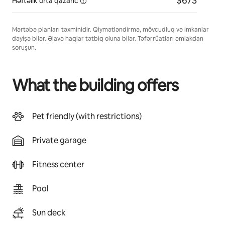
$673
Həftəlik orta
qazanc
Mərtəbə planları təxminidir. Qiymətləndirmə, mövcudluq və imkanlar
dəyişə bilər. Əlavə haqlar tətbiq oluna bilər. Təfərrüatları əmlakdan
soruşun.
What the building offers
Pet friendly (with restrictions)
Private garage
Fitness center
Pool
Sun deck