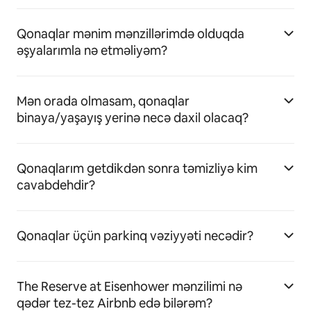
Qonaqlar mənim mənzillərimdə olduqda
əşyalarımla nə etməliyəm?
Mən orada olmasam, qonaqlar
binaya/yaşayış yerinə necə daxil olacaq?
Qonaqlarım getdikdən sonra təmizliyə kim
cavabdehdir?
Qonaqlar üçün parkinq vəziyyəti necədir?
The Reserve at Eisenhower mənzilimi nə
qədər tez-tez Airbnb edə bilərəm?