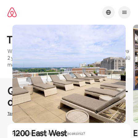
Məzmuna
keç
The Veridian
Washington Metro ərazisində studiya, 1 yataq otağı və
2 yataq otağı mənzilin mövcud olduğu Airbnb yönümlü
mənzil
1 / 16
0/0 element göstərilir
Qazana bilərsiniz
$
0
Airbnb-
də ev sahibliyi
Təxmini qazancı necə hesabladığımızı öyrənin
1200 East West
E
Hansı ölçülü mənzili icarəyə verəcəksiniz?