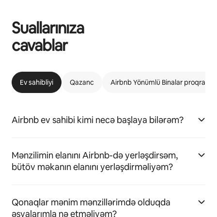
Suallarınıza
cavablar
Ev sahibliyi
Qazanc
Airbnb Yönümlü Binalar proqramı
Airbnb ev sahibi kimi necə başlaya bilərəm?
Mənzilimin elanını Airbnb-də yerləşdirsəm,
bütöv məkanın elanını yerləşdirməliyəm?
Qonaqlar mənim mənzillərimdə olduqda
əşyalarımla nə etməliyəm?