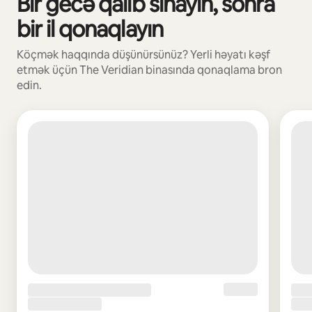
Bir gecə qalıb sınayın, sonra
bir il qonaqlayın
Köçmək haqqında düşünürsünüz? Yerli həyatı kəşf
etmək üçün The Veridian binasında qonaqlama bron
edin.