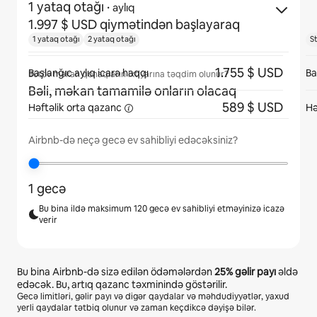
1 yataq otağı
·
aylıq
1.997 $ USD qiymətindən başlayaraq
1 yataq otağı
2 yataq otağı
S
1.755 $ USD
Başlanğıc aylıq icarə haqqı
Ba
Bütöv məkan qonaqların ixtiyarına təqdim olunur?
Bəli, məkan tamamilə onların olacaq
589 $ USD
Həftəlik orta
qazanc
Hə
Airbnb-də neçə gecə ev sahibliyi edəcəksiniz?
1 gecə
Bu bina ildə maksimum 120 gecə ev sahibliyi etməyinizə icazə
verir
Bu bina Airbnb-də sizə edilən ödəmələrdən
25%
gəlir payı
əldə
edəcək. Bu, artıq qazanc təxminində göstərilir.
Gecə limitləri, gəlir payı və digər qaydalar və məhdudiyyətlər, yaxud
yerli qaydalar tətbiq olunur və zaman keçdikcə dəyişə bilər.