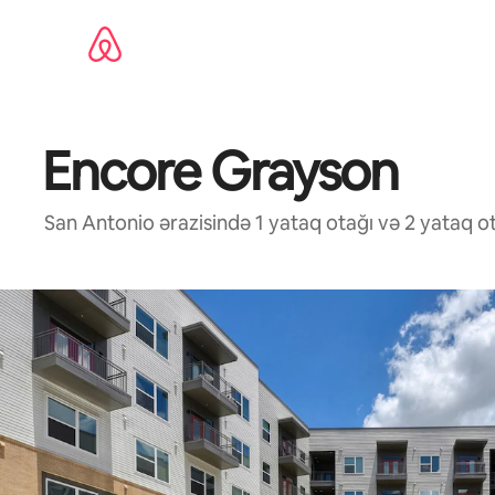
Məzmuna
keç
Encore Grayson
San Antonio ərazisində 1 yataq otağı və 2 yataq 