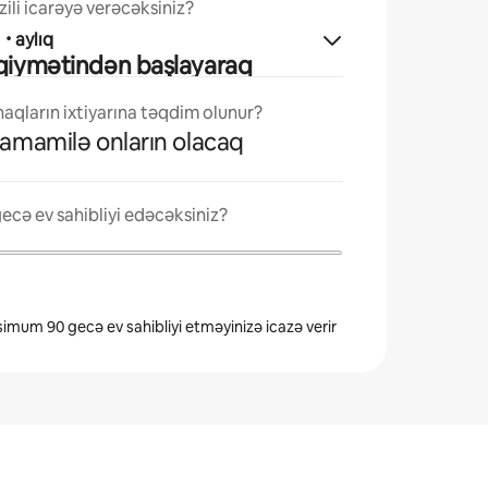
ili icarəyə verəcəksiniz?
ı
·
aylıq
 qiymətindən başlayaraq
qların ixtiyarına təqdim olunur?
tamamilə onların olacaq
ecə ev sahibliyi edəcəksiniz?
simum 90 gecə ev sahibliyi etməyinizə icazə verir