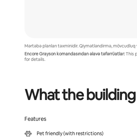
Mərtəbə planları təxminidir. Qiymətləndirmə, mövcudluq və
Encore Grayson komandasından əlavə təfərrüatlar:
This 
for details.
What the building
Features
Pet friendly (with restrictions)