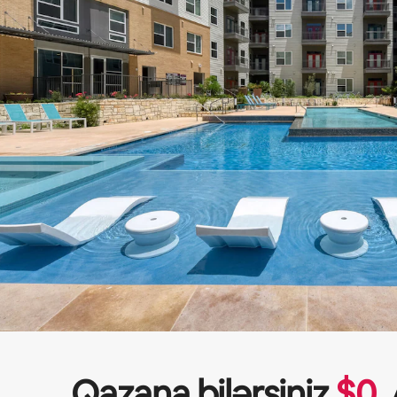
Qazana bilərsiniz
$
0