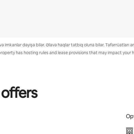
 imkanlar dəyişə bilər. Əlavə haqlar tətbiq oluna bilər. Təfərrüatları
property has hosting rules and lease provisions that may impact your h
 offers
Opt