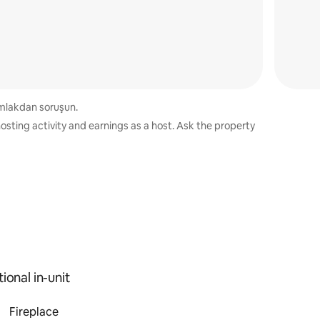
 əmlakdan soruşun.
osting activity and earnings as a host. Ask the property
ional in-unit
Fireplace