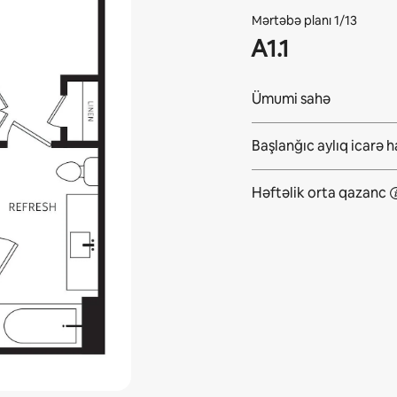
Mərtəbə planı 1/13
A1.1
Ümumi sahə
Başlanğıc aylıq icarə 
Həftəlik orta
qazanc