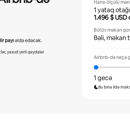
Hansı ölçülü mənz
1 yataq otağ
1.496 $ USD
Bütöv məkan qona
Bəli, məkan 
ir payı
əldə edəcək.
lər, yaxud yerli qaydalar
Airbnb-də neçə g
1 gecə
Bu bina ildə mak