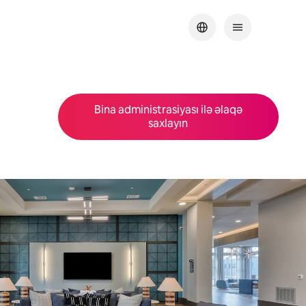
Bina administrasiyası ilə əlaqə
saxlayın