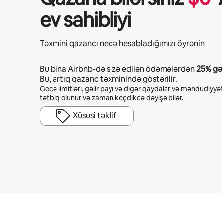
ev sahibliyi
Təxmini qazancı necə hesabladığımızı öyrənin
Bu bina Airbnb-də sizə edilən ödəmələrdən
25%
gəl
Bu, artıq qazanc təxminində göstərilir.
Gecə limitləri, gəlir payı və digər qaydalar və məhdudiyyət
tətbiq olunur və zaman keçdikcə dəyişə bilər.
Xüsusi təklif
Potensial qazanclarınız ayda $506 təşkil edir