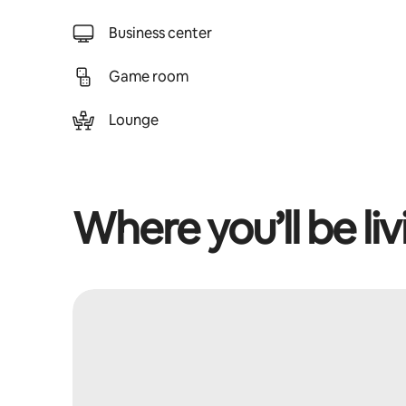
Business center
Game room
Lounge
Where you’ll be liv