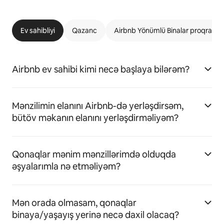
Ev sahibliyi
Qazanc
Airbnb Yönümlü Binalar proqramı
Airbnb ev sahibi kimi necə başlaya bilərəm?
Mənzilimin elanını Airbnb-də yerləşdirsəm,
bütöv məkanın elanını yerləşdirməliyəm?
Qonaqlar mənim mənzillərimdə olduqda
əşyalarımla nə etməliyəm?
Mən orada olmasam, qonaqlar
binaya/yaşayış yerinə necə daxil olacaq?