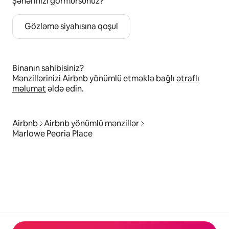
Şəhərinizi görmürsünüz?
Gözləmə siyahısına qoşul
Binanın sahibisiniz?
Mənzillərinizi Airbnb yönümlü etməklə bağlı
ətraflı
məlumat
əldə edin.
Airbnb
Airbnb yönümlü mənzillər
Marlowe Peoria Place