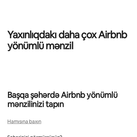
Yaxınlıqdakı daha çox Airbnb
yönümlü mənzil
0/0 element göstərilir
Başqa şəhərdə Airbnb yönümlü
mənzilinizi tapın
Hamısına baxın