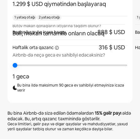
1.299 $ USD qiymətindən başlayaraq
1 yataq otağı
2 yataq otağı
1
Bütöv məkan qonaqların ixtiyarına təqdim olunur?
888 $ USD
Başlanğıc aylıq icarə haqqı
Ba
Bəli, məkan tamamilə onların olacaq
316 $ USD
Həftəlik orta
qazanc
Hə
Airbnb-də neçə gecə ev sahibliyi edəcəksiniz?
1 gecə
Bu bina ildə maksimum 90 gecə ev sahibliyi etməyinizə icazə
verir
Bu bina Airbnb-də sizə edilən ödəmələrdən
15%
gəlir payı
əldə
edəcək. Bu, artıq qazanc təxminində göstərilir.
Gecə limitləri, gəlir payı və digər qaydalar və məhdudiyyətlər, yaxud
yerli qaydalar tətbiq olunur və zaman keçdikcə dəyişə bilər.