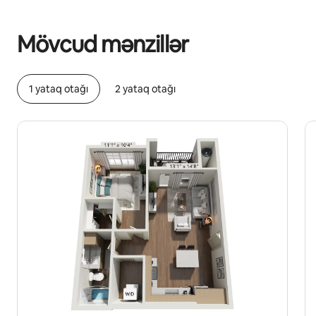
Potensial qazanclarınız ayda $584 təşkil edir
Mövcud mənzillər
1 yataq otağı
2 yataq otağı