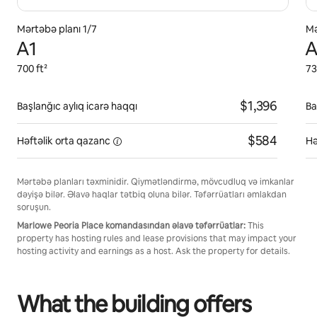
Mərtəbə planı 1/7
Mə
A1
A
700 ft²
73
$1,396
Başlanğıc aylıq icarə haqqı
Ba
$584
Həftəlik orta
qazanc
Hə
Mərtəbə planları təxminidir. Qiymətləndirmə, mövcudluq və imkanlar
dəyişə bilər. Əlavə haqlar tətbiq oluna bilər. Təfərrüatları əmlakdan
soruşun.
Marlowe Peoria Place komandasından əlavə təfərrüatlar:
This
property has hosting rules and lease provisions that may impact your
hosting activity and earnings as a host. Ask the property for details.
What the building offers