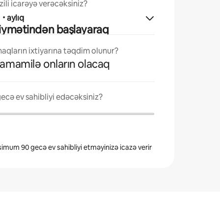
ili icarəyə verəcəksiniz?
ı
·
aylıq
qiymətindən başlayaraq
qların ixtiyarına təqdim olunur?
tamamilə onların olacaq
ecə ev sahibliyi edəcəksiniz?
simum 90 gecə ev sahibliyi etməyinizə icazə verir