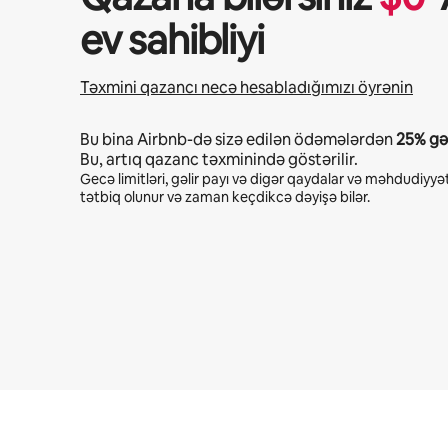
ev sahibliyi
Təxmini qazancı necə hesabladığımızı öyrənin
Bu bina Airbnb-də sizə edilən ödəmələrdən
25%
gəl
Bu, artıq qazanc təxminində göstərilir.
Gecə limitləri, gəlir payı və digər qaydalar və məhdudiyyət
tətbiq olunur və zaman keçdikcə dəyişə bilər.
Potensial qazanclarınız ayda $584 təşkil edir