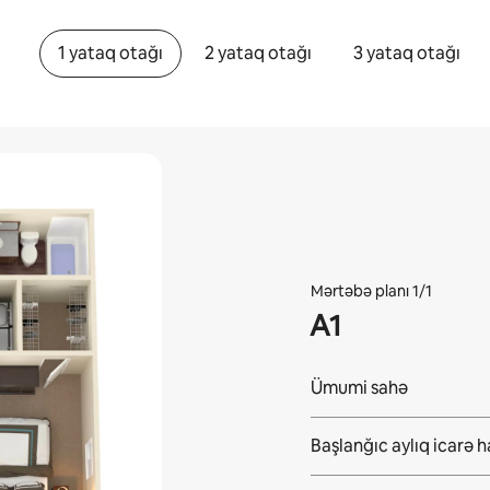
1 yataq otağı
2 yataq otağı
3 yataq otağı
Mərtəbə planı 1/1
A1
Ümumi sahə
Başlanğıc aylıq icarə 