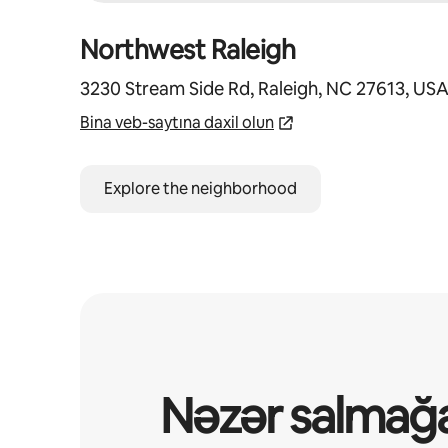
Northwest Raleigh
3230 Stream Side Rd, Raleigh, NC 27613, US
Bina veb-saytına daxil olun
Explore the neighborhood
Nəzər salmağ