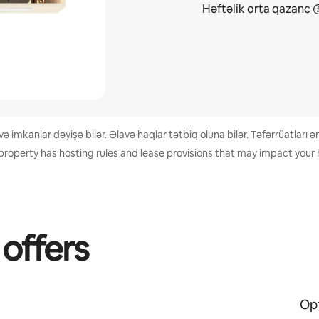
Həftəlik orta
qazanc
 imkanlar dəyişə bilər. Əlavə haqlar tətbiq oluna bilər. Təfərrüatları
property has hosting rules and lease provisions that may impact your 
 offers
Opt