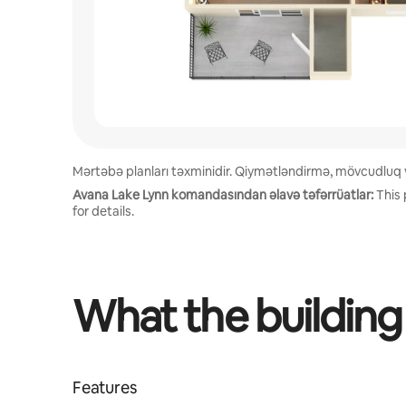
Mərtəbə planları təxminidir. Qiymətləndirmə, mövcudluq və
Avana Lake Lynn komandasından əlavə təfərrüatlar:
This 
for details.
What the building
Features