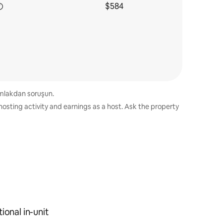
$584
 əmlakdan soruşun.
hosting activity and earnings as a host. Ask the property
ional in-unit