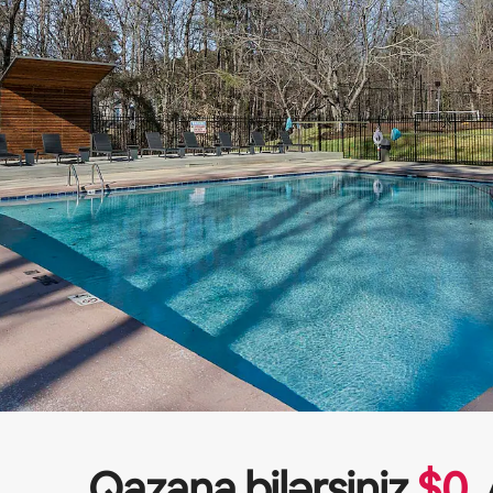
Qazana bilərsiniz
$
0