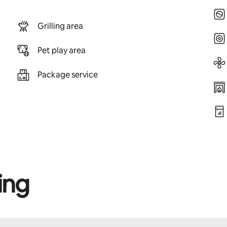
Grilling area
Pet play area
Package service
ing