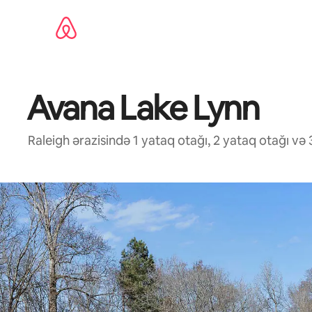
Məzmuna
keç
Avana Lake Lynn
Raleigh ərazisində 1 yataq otağı, 2 yataq otağı 