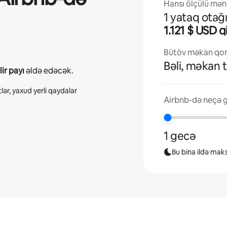
Hansı ölçülü mənz
1 yataq otağ
1.121 $ USD 
Bütöv məkan qona
Bəli, məkan 
ir payı
əldə edəcək.
lər, yaxud yerli qaydalar
Airbnb-də neçə g
1 gecə
Bu bina ildə mak