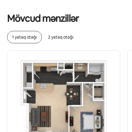
Potensial qazanclarınız ayda $656 təşkil edir
Mövcud mənzillər
1 yataq otağı
2 yataq otağı