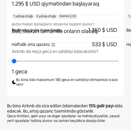
1.295 $ USD qiymətindən başlayaraq
1 yataq otağı
2 yataq otağı
DAHA ÇOX
1
Bütöv məkan qonaqların ixtiyarına təqdim olunur?
1.360 $ USD
Başlanğıc aylıq icarə haqqı
Ba
Bəli, məkan tamamilə onların olacaq
533 $ USD
Həftəlik orta
qazanc
Hə
Airbnb-də neçə gecə ev sahibliyi edəcəksiniz?
1 gecə
Bu bina ildə maksimum 180 gecə ev sahibliyi etməyinizə icazə
verir
Bu bina Airbnb-də sizə edilən ödəmələrdən
15%
gəlir payı
əldə
edəcək. Bu, artıq qazanc təxminində göstərilir.
Gecə limitləri, gəlir payı və digər qaydalar və məhdudiyyətlər, yaxud
yerli qaydalar tətbiq olunur və zaman keçdikcə dəyişə bilər.