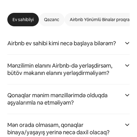
Ev sahibliyi
Qazanc
Airbnb Yönümlü Binalar proqramı
Airbnb ev sahibi kimi necə başlaya bilərəm?
Mənzilimin elanını Airbnb-də yerləşdirsəm,
bütöv məkanın elanını yerləşdirməliyəm?
Qonaqlar mənim mənzillərimdə olduqda
əşyalarımla nə etməliyəm?
Mən orada olmasam, qonaqlar
binaya/yaşayış yerinə necə daxil olacaq?