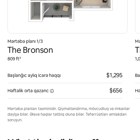
Mərtəbə planı 1/3
Mə
The Bronson
T
809 ft²
1,
$1,295
Başlanğıc aylıq icarə haqqı
Ba
$656
Həftəlik orta
qazanc
Hə
Mərtəbə planları təxminidir. Qiymətləndirmə, mövcudluq və imkanlar
dəyişə bilər. Əlavə haqlar tətbiq oluna bilər. Təfərrüatları əmlakdan
soruşun.