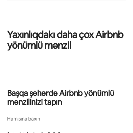
Yaxınlıqdakı daha çox Airbnb
yönümlü mənzil
0/0 element göstərilir
Başqa şəhərdə Airbnb yönümlü
mənzilinizi tapın
Hamısına baxın