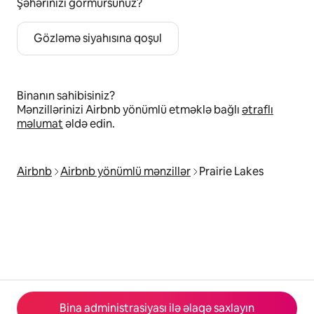
Şəhərinizi görmürsünüz?
Gözləmə siyahısına qoşul
Binanın sahibisiniz?
Mənzillərinizi Airbnb yönümlü etməklə bağlı
ətraflı
məlumat
əldə edin.
Airbnb
Airbnb yönümlü mənzillər
Prairie Lakes
Bina administrasiyası ilə əlaqə saxlayın