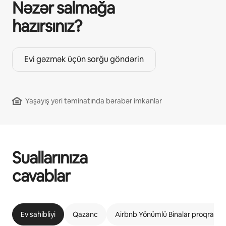
Nəzər salmağa
hazırsınız?
Evi gəzmək üçün sorğu göndərin
Yaşayış yeri təminatında bərabər imkanlar
Suallarınıza
cavablar
Ev sahibliyi
Qazanc
Airbnb Yönümlü Binalar proqramı