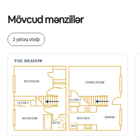
Potensial qazanclarınız ayda $778 təşkil edir
Mövcud mənzillər
2 yataq otağı