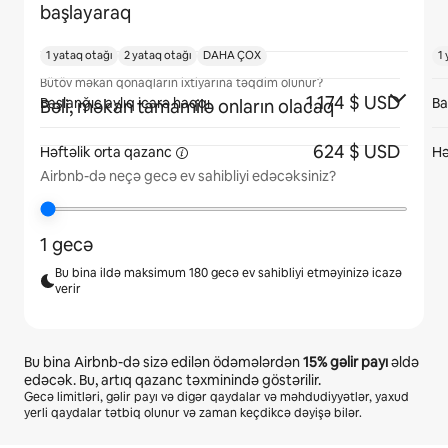
başlayaraq
1 yataq otağı
2 yataq otağı
DAHA ÇOX
1
Bütöv məkan qonaqların ixtiyarına təqdim olunur?
1.174 $ USD
Başlanğıc aylıq icarə haqqı
Ba
Bəli, məkan tamamilə onların olacaq
624 $ USD
Həftəlik orta
qazanc
Hə
Airbnb-də neçə gecə ev sahibliyi edəcəksiniz?
1 gecə
Bu bina ildə maksimum 180 gecə ev sahibliyi etməyinizə icazə
verir
Bu bina Airbnb-də sizə edilən ödəmələrdən
15%
gəlir payı
əldə
edəcək. Bu, artıq qazanc təxminində göstərilir.
Gecə limitləri, gəlir payı və digər qaydalar və məhdudiyyətlər, yaxud
yerli qaydalar tətbiq olunur və zaman keçdikcə dəyişə bilər.