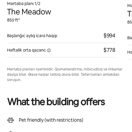
Mərtəbə planı 1/2
Mə
The Meadow
T
850 ft²
85
$994
Başlanğıc aylıq icarə haqqı
Ba
$778
Həftəlik orta
qazanc
Hə
Mərtəbə planları təxminidir. Qiymətləndirmə, mövcudluq və imkanlar
dəyişə bilər. Əlavə haqlar tətbiq oluna bilər. Təfərrüatları əmlakdan
soruşun.
What the building offers
Pet friendly (with restrictions)