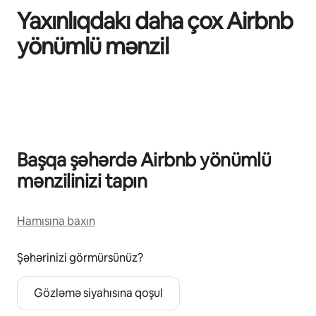
Yaxınlıqdakı daha çox Airbnb
yönümlü mənzil
0/0 element göstərilir
Başqa şəhərdə Airbnb yönümlü
mənzilinizi tapın
Hamısına baxın
Şəhərinizi görmürsünüz?
Gözləmə siyahısına qoşul