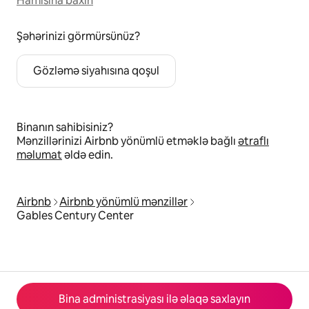
Hamısına baxın
Şəhərinizi görmürsünüz?
Gözləmə siyahısına qoşul
Binanın sahibisiniz?
Mənzillərinizi Airbnb yönümlü etməklə bağlı
ətraflı
məlumat
əldə edin.
Airbnb
Airbnb yönümlü mənzillər
Gables Century Center
Bina administrasiyası ilə əlaqə saxlayın