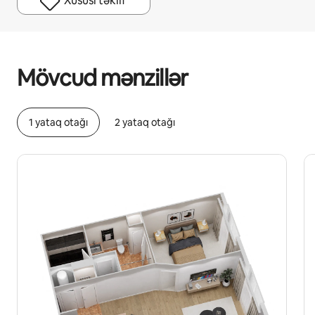
Xüsusi təklif
Potensial qazanclarınız ayda $471 təşkil edir
Mövcud mənzillər
1 yataq otağı
2 yataq otağı