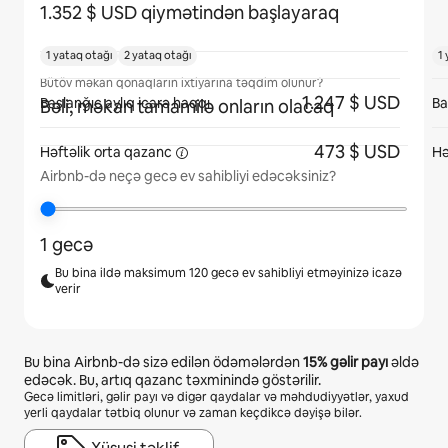
1.352 $ USD qiymətindən başlayaraq
1 yataq otağı
2 yataq otağı
1
Bütöv məkan qonaqların ixtiyarına təqdim olunur?
1.247 $ USD
Başlanğıc aylıq icarə haqqı
Ba
Bəli, məkan tamamilə onların olacaq
473 $ USD
Həftəlik orta
qazanc
Hə
Airbnb-də neçə gecə ev sahibliyi edəcəksiniz?
1 gecə
Bu bina ildə maksimum 120 gecə ev sahibliyi etməyinizə icazə
verir
Bu bina Airbnb-də sizə edilən ödəmələrdən
15%
gəlir payı
əldə
edəcək. Bu, artıq qazanc təxminində göstərilir.
Gecə limitləri, gəlir payı və digər qaydalar və məhdudiyyətlər, yaxud
yerli qaydalar tətbiq olunur və zaman keçdikcə dəyişə bilər.