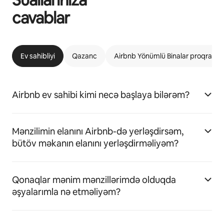
cavablar
Ev sahibliyi
Qazanc
Airbnb Yönümlü Binalar proqramı
Airbnb ev sahibi kimi necə başlaya bilərəm?
Mənzilimin elanını Airbnb-də yerləşdirsəm,
bütöv məkanın elanını yerləşdirməliyəm?
Qonaqlar mənim mənzillərimdə olduqda
əşyalarımla nə etməliyəm?