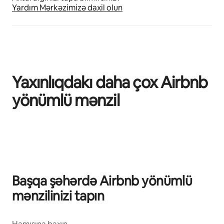
Yardım Mərkəzimizə daxil olun
Yaxınlıqdakı daha çox Airbnb
yönümlü mənzil
0/0 element göstərilir
Başqa şəhərdə Airbnb yönümlü
mənzilinizi tapın