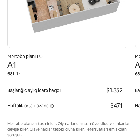
Mərtəbə planı 1/5
Mə
A1
A
681 ft²
68
$1,352
Başlanğıc aylıq icarə haqqı
Ba
$471
Həftəlik orta
qazanc
Hə
Mərtəbə planları təxminidir. Qiymətləndirmə, mövcudluq və imkanlar
dəyişə bilər. Əlavə haqlar tətbiq oluna bilər. Təfərrüatları əmlakdan
soruşun.