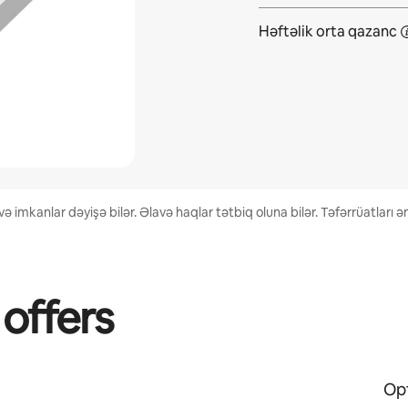
Həftəlik orta
qazanc
 imkanlar dəyişə bilər. Əlavə haqlar tətbiq oluna bilər. Təfərrüatları
 offers
Opt