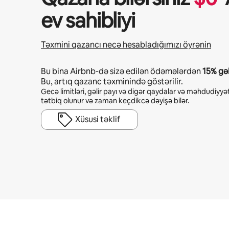
ev sahibliyi
Təxmini qazancı necə hesabladığımızı öyrənin
Bu bina Airbnb-də sizə edilən ödəmələrdən
15%
gəl
Bu, artıq qazanc təxminində göstərilir.
Gecə limitləri, gəlir payı və digər qaydalar və məhdudiyyət
tətbiq olunur və zaman keçdikcə dəyişə bilər.
Xüsusi təklif
Potensial qazanclarınız ayda $1029 təşkil edir