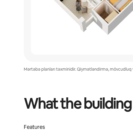
Mərtəbə planları təxminidir. Qiymətləndirmə, mövcudluq və
What the building
Features