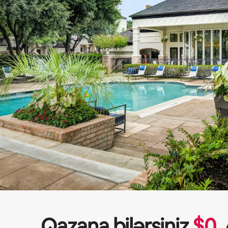
Qazana bilərsiniz
$
0