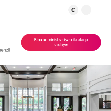
Bina administrasiyası ilə əlaqə
saxlayın
ənzil