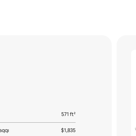
571 ft²
haqqı
$1,835