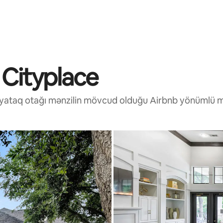
 Cityplace
 3 yataq otağı mənzilin mövcud olduğu Airbnb yönümlü m