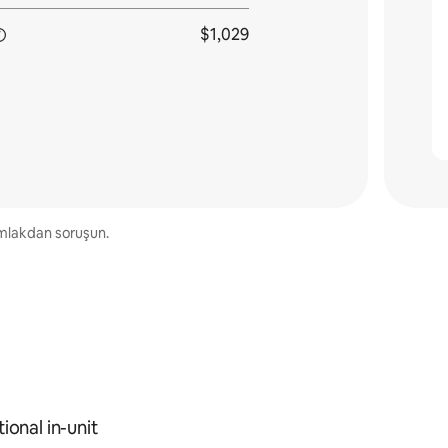
$1,029
 əmlakdan soruşun.
ional in-unit