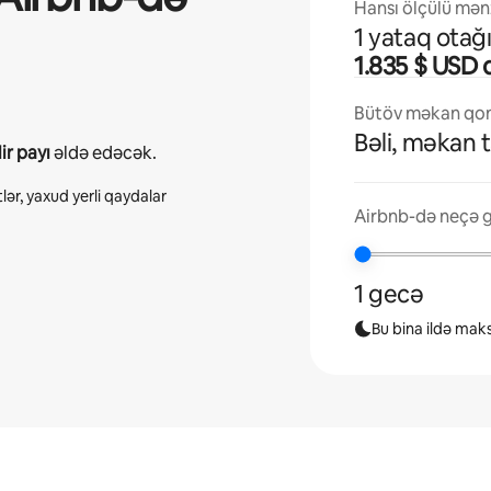
Hansı ölçülü mənz
1 yataq otağ
1.835 $ USD
Bütöv məkan qona
Bəli, məkan 
ir payı
əldə edəcək.
lər, yaxud yerli qaydalar
Airbnb-də neçə g
1 gecə
Bu bina ildə mak