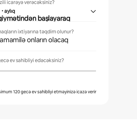
ili icarəyə verəcəksiniz?
ı
·
aylıq
 qiymətindən başlayaraq
qların ixtiyarına təqdim olunur?
tamamilə onların olacaq
ecə ev sahibliyi edəcəksiniz?
simum 120 gecə ev sahibliyi etməyinizə icazə verir