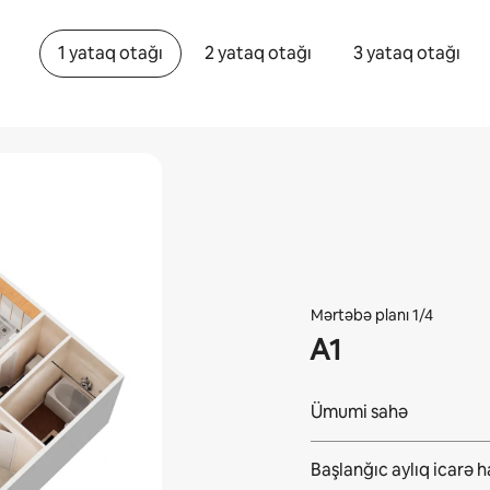
1 yataq otağı
2 yataq otağı
3 yataq otağı
Mərtəbə planı 1/4
A1
Ümumi sahə
Başlanğıc aylıq icarə 