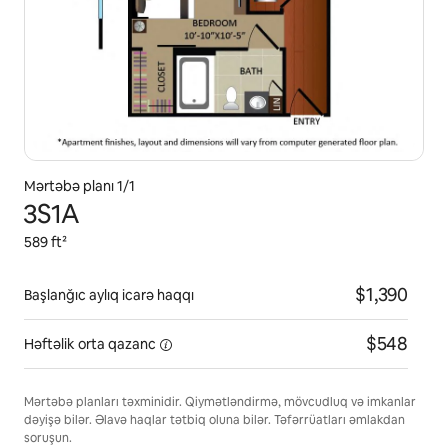
Mərtəbə planı 1/1
3S1A
589 ft²
$1,390
Başlanğıc aylıq icarə haqqı
$548
Həftəlik orta
qazanc
Mərtəbə planları təxminidir. Qiymətləndirmə, mövcudluq və imkanlar
dəyişə bilər. Əlavə haqlar tətbiq oluna bilər. Təfərrüatları əmlakdan
soruşun.