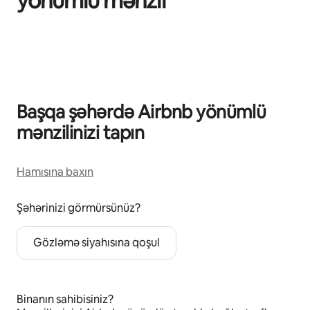
yönümlü mənzil
0/0 element göstərilir
Başqa şəhərdə Airbnb yönümlü
mənzilinizi tapın
Hamısına baxın
Şəhərinizi görmürsünüz?
Gözləmə siyahısına qoşul
Binanın sahibisiniz?