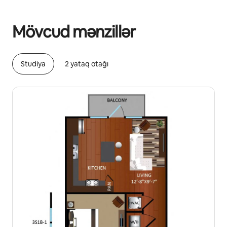
Potensial qazanclarınız ayda $840 təşkil edir
Mövcud mənzillər
Studiya
2 yataq otağı