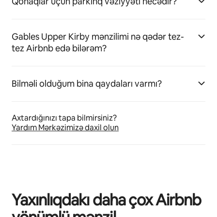
Qonaqlar üçün parkinq vəziyyəti necədir?
Gables Upper Kirby mənzilimi nə qədər tez-
tez Airbnb edə bilərəm?
Bilməli olduğum bina qaydaları varmı?
Axtardığınızı tapa bilmirsiniz?
Yardım Mərkəzimizə daxil olun
Yaxınlıqdakı daha çox Airbnb