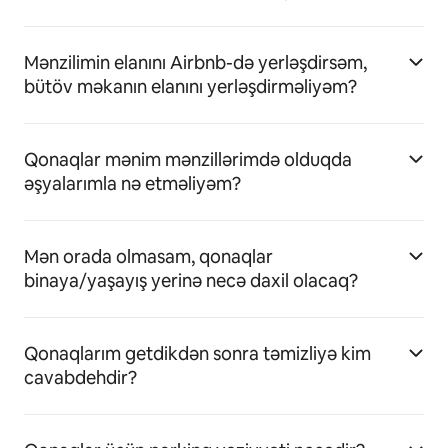
Mənzilimin elanını Airbnb-də yerləşdirsəm,
bütöv məkanın elanını yerləşdirməliyəm?
Qonaqlar mənim mənzillərimdə olduqda
əşyalarımla nə etməliyəm?
Mən orada olmasam, qonaqlar
binaya/yaşayış yerinə necə daxil olacaq?
Qonaqlarım getdikdən sonra təmizliyə kim
cavabdehdir?