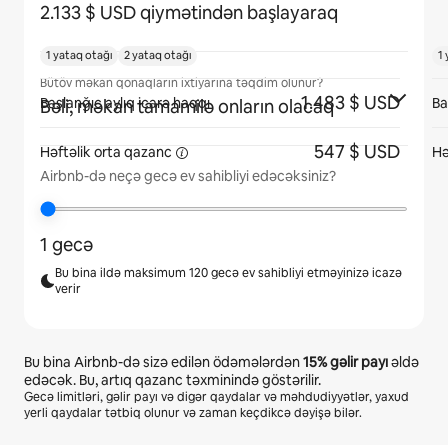
2.133 $ USD qiymətindən başlayaraq
1 yataq otağı
2 yataq otağı
1
Bütöv məkan qonaqların ixtiyarına təqdim olunur?
1.483 $ USD
Başlanğıc aylıq icarə haqqı
Ba
Bəli, məkan tamamilə onların olacaq
547 $ USD
Həftəlik orta
qazanc
Hə
Airbnb-də neçə gecə ev sahibliyi edəcəksiniz?
1 gecə
Bu bina ildə maksimum 120 gecə ev sahibliyi etməyinizə icazə
verir
Bu bina Airbnb-də sizə edilən ödəmələrdən
15%
gəlir payı
əldə
edəcək. Bu, artıq qazanc təxminində göstərilir.
Gecə limitləri, gəlir payı və digər qaydalar və məhdudiyyətlər, yaxud
yerli qaydalar tətbiq olunur və zaman keçdikcə dəyişə bilər.