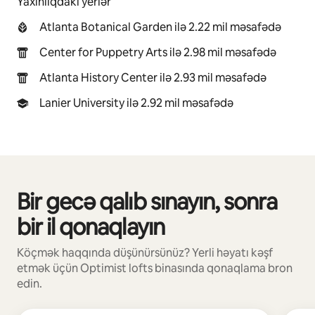
Yaxınlıqdakı yerlər
Atlanta Botanical Garden ilə 2.22 mil məsafədə
Center for Puppetry Arts ilə 2.98 mil məsafədə
Atlanta History Center ilə 2.93 mil məsafədə
Lanier University ilə 2.92 mil məsafədə
Bir gecə qalıb sınayın, sonra
0/0 element göstərilir
bir il qonaqlayın
Köçmək haqqında düşünürsünüz? Yerli həyatı kəşf
etmək üçün Optimist lofts binasında qonaqlama bron
edin.