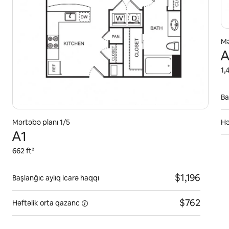
Mə
A
1,
Ba
Mərtəbə planı 1/5
Hə
A1
662 ft²
$1,196
Başlanğıc aylıq icarə haqqı
$762
Həftəlik orta
qazanc