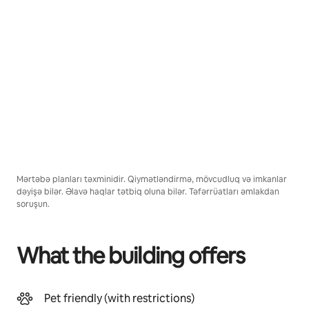
Mərtəbə planları təxminidir. Qiymətləndirmə, mövcudluq və imkanlar
dəyişə bilər. Əlavə haqlar tətbiq oluna bilər. Təfərrüatları əmlakdan
soruşun.
What the building offers
Pet friendly (with restrictions)