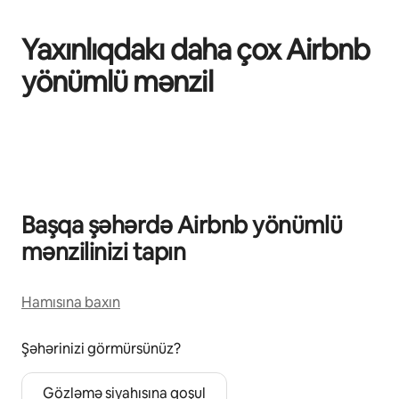
Yaxınlıqdakı daha çox Airbnb
yönümlü mənzil
0/0 element göstərilir
Başqa şəhərdə Airbnb yönümlü
mənzilinizi tapın
Hamısına baxın
Şəhərinizi görmürsünüz?
Gözləmə siyahısına qoşul