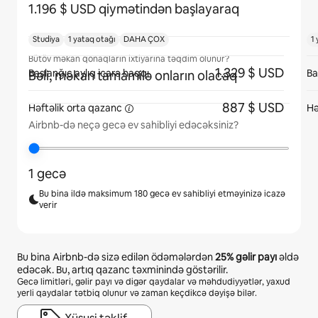
1.196 $ USD qiymətindən başlayaraq
Studiya
1 yataq otağı
DAHA ÇOX
1
Bütöv məkan qonaqların ixtiyarına təqdim olunur?
1.329 $ USD
Başlanğıc aylıq icarə haqqı
Ba
Bəli, məkan tamamilə onların olacaq
887 $ USD
Həftəlik orta
qazanc
Hə
Airbnb-də neçə gecə ev sahibliyi edəcəksiniz?
1 gecə
Bu bina ildə maksimum 180 gecə ev sahibliyi etməyinizə icazə
verir
Bu bina Airbnb-də sizə edilən ödəmələrdən
25%
gəlir payı
əldə
edəcək. Bu, artıq qazanc təxminində göstərilir.
Gecə limitləri, gəlir payı və digər qaydalar və məhdudiyyətlər, yaxud
yerli qaydalar tətbiq olunur və zaman keçdikcə dəyişə bilər.