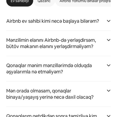
Ev sahibliyi
Qazanc
Airbnb Yönümlü Binalar proqramı
Airbnb ev sahibi kimi necə başlaya bilərəm?
Mənzilimin elanını Airbnb-də yerləşdirsəm,
bütöv məkanın elanını yerləşdirməliyəm?
Qonaqlar mənim mənzillərimdə olduqda
əşyalarımla nə etməliyəm?
Mən orada olmasam, qonaqlar
binaya/yaşayış yerinə necə daxil olacaq?
Qonaqlarım getdikdən sonra təmizliyə kim