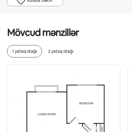
Xüsusi təklif
Potensial qazanclarınız ayda $762 təşkil edir
Mövcud mənzillər
1 yataq otağı
2 yataq otağı