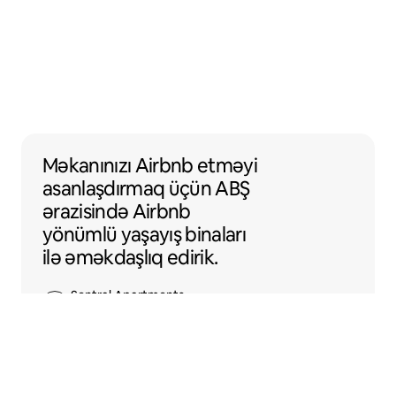
Məkanınızı Airbnb etməyi asanlaşdırmaq üç
Məkanınızı Airbnb etməyi
asanlaşdırmaq üçün ABŞ
ərazisində
Airbnb
yönümlü
yaşayış binaları
ilə əməkdaşlıq edirik.
Sentral Apartments
Denver, Kolorado