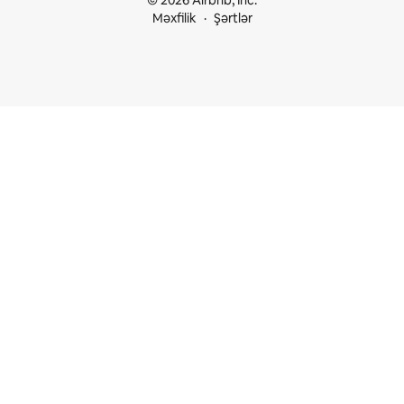
© 2026 Airbnb, Inc.
Məxfilik
Şərtlər