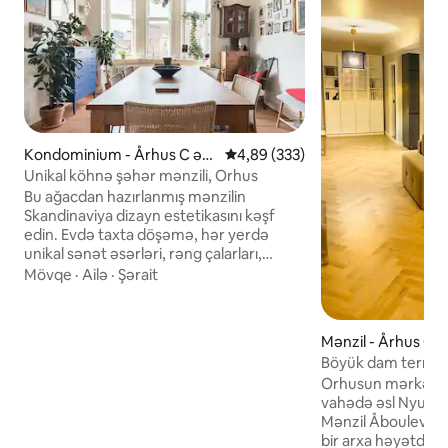
Kondominium - Århus C əra
Ortalama reytinq 4,89/5, 333 rəy
4,89 (333)
zisi
Unikal köhnə şəhər mənzili, Orhus
Bu ağacdan hazırlanmış mənzilin
Skandinaviya dizayn estetikasını kəşf
edin. Evdə taxta döşəmə, hər yerdə
unikal sənət əsərləri, rəng çalarları,
müasir və antik mebellərin eklektik
Mövqe
·
Ailə
·
Şərait
qarışığı və damüstü mənzərələr var.
Burada yaxşı təchiz olunmuş və rahat
Danimarka mənzili tapa bilərsiniz.
Mənzil - Århus C ər
Məkanımızı sevirik, lakin yayda bunu
Böyük dam terrasl
məmnuniyyətlə sizinlə paylaşırıq.
mənzili
Orhusun mərkəzind
Ehtiyacınız ola biləcək hər bir şey
vahədə əsl Nyu-Yor
buradadır. İki ayrı yataq otağı, gözəl
Mənzil Åboulevard
ikimərtəbəli çarpayılar. Yemək otağında
bir arxa həyətdə, u
böyük nahar masası, şəhər qüllələrində