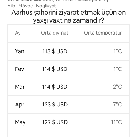
Ailə
·
Mövqe
·
Nəqliyyat
Aarhus şəhərini ziyarət etmək üçün ən
yaxşı vaxt nə zamandır?
Ay
Orta qiymət
Orta temperatur
Yan
113 $ USD
1°C
Fev
114 $ USD
1°C
Mar
114 $ USD
2°C
Apr
123 $ USD
7°C
May
127 $ USD
11°C