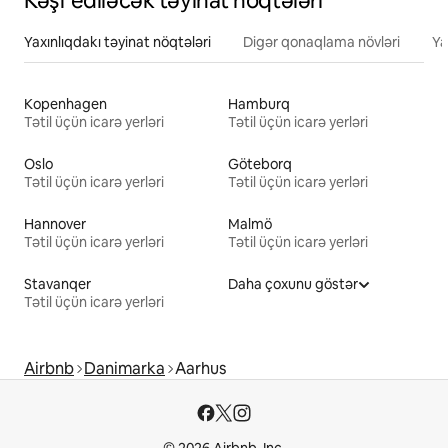
Kəşf ediləcək təyinat nöqtələri
Yaxınlıqdakı təyinat nöqtələri
Digər qonaqlama növləri
Ya
Kopenhagen
Hamburq
Tətil üçün icarə yerləri
Tətil üçün icarə yerləri
Oslo
Göteborq
Tətil üçün icarə yerləri
Tətil üçün icarə yerləri
Hannover
Malmö
Tətil üçün icarə yerləri
Tətil üçün icarə yerləri
Stavanqer
Daha çoxunu göstər
Tətil üçün icarə yerləri
Airbnb
Danimarka
Aarhus