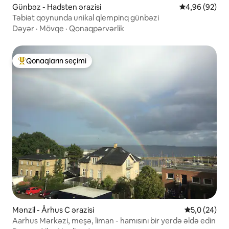
Günbəz - Hadsten ərazisi
Ortalama reyt
4,96 (92)
Təbiət qoynunda unikal qlempinq günbəzi
Dəyər
·
Mövqe
·
Qonaqpərvərlik
Qonaqların seçimi
Populyar "Qonaqların seçimi"
Mənzil - Århus C ərazisi
Ortalama rey
5,0 (24)
Aarhus Mərkəzi, meşə, liman - hamısını bir yerdə əldə edin