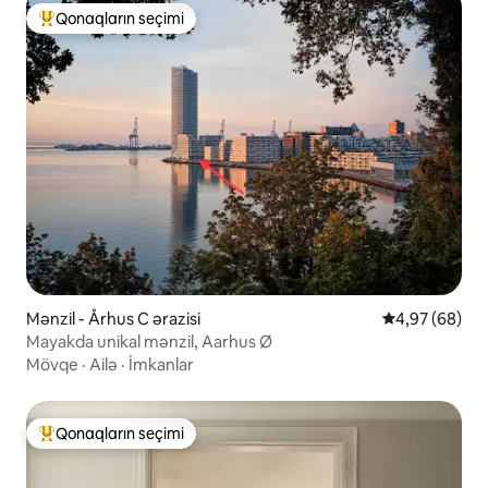
Qonaqların seçimi
Populyar "Qonaqların seçimi"
Mənzil - Århus C ərazisi
Ortalama reyt
4,97 (68)
Mayakda unikal mənzil, Aarhus Ø
Mövqe
·
Ailə
·
İmkanlar
Qonaqların seçimi
Populyar "Qonaqların seçimi"