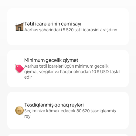
Tətil icarələrinin cəmi sayı
Aarhus şəhərindəki 5.520 tətil icarəsini araşdırın
Minimum gecəlik qiymət
Aarhus tətil icarələri üçün minimum gecəlik
qiymət vergilər və haqlar olmadan 10 $ USD təşkil
edir
Təsdiqlənmiş qonaq rəyləri
Seçiminizə kömək edəcək 80.620 təsdiqlənmiş
rəy