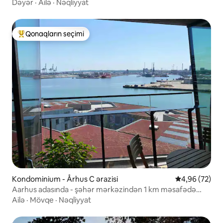
Dəyər
·
Ailə
·
Nəqliyyat
Qonaqların seçimi
Populyar "Qonaqların seçimi"
Kondominium - Århus C ərazisi
Ortalama reyt
4,96 (72)
Aarhus adasında - şəhər mərkəzindən 1 km məsafədə
mənzilə baxın
Ailə
·
Mövqe
·
Nəqliyyat