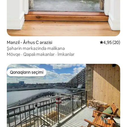
Mənzil - Århus C ərazisi
Ortalama reyt
4,95 (20)
Şəhərin mərkəzində malikanə
Mövqe
·
Qapalı məkanlar
·
İmkanlar
Qonaqların seçimi
Qonaqların seçimi