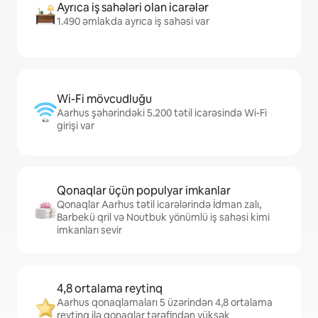
Ayrıca iş sahələri olan icarələr
1.490 əmlakda ayrıca iş sahəsi var
Wi-Fi mövcudluğu
Aarhus şəhərindəki 5.200 tətil icarəsində Wi-Fi
girişi var
Qonaqlar üçün populyar imkanlar
Qonaqlar Aarhus tətil icarələrində İdman zalı,
Barbekü qril və Noutbuk yönümlü iş sahəsi kimi
imkanları sevir
4,8 ortalama reytinq
Aarhus qonaqlamaları 5 üzərindən 4,8 ortalama
reytinq ilə qonaqlar tərəfindən yüksək