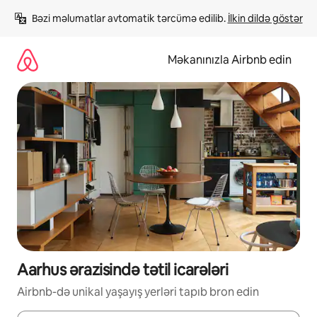
Məzmuna
Bəzi məlumatlar avtomatik tərcümə edilib. 
İlkin dildə göstər
keç
Məkanınızla Airbnb edin
Aarhus ərazisində tətil icarələri
Airbnb-də unikal yaşayış yerləri tapıb bron edin