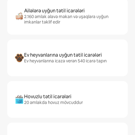
Ailələrə uyğun tətil icarələri
2.160 əmlak əlavə məkan və uşaqlara uyğun
imkanlar təklif edir
Ev heyvanlarına uyğun tətil icarələri
Ev heyvanlarına icazə verən 540 icarə tapın
Hovuzlu tətil icarələri
20 əmlakda hovuz mövcuddur