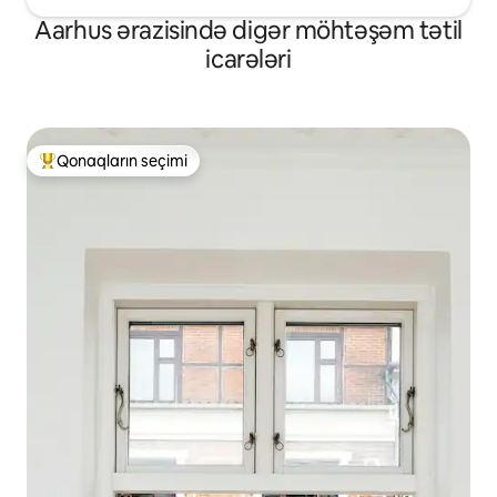
Aarhus ərazisində digər möhtəşəm tətil
icarələri
Qonaqların seçimi
Populyar "Qonaqların seçimi"