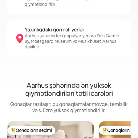
qiymətləndirilir!
Yaxınlıqdakı görməli yerlər
Aarhus şəhərindəki populyar yerlərə Den Gamle
By, Moesgaard Museum və Musikhuset Aarhus
daxildir
Aarhus şəhərində ən yüksək
qiymətləndirilən tətil icarələri
Qonaqlar razılaşır: bu qonaqlamalar mövqe, təmizlik
və s. üzrə yüksək qiymətləndirilir.
Qonaqların seçimi
Qonaqların seç
Populyar "Qonaqların seçimi"
Populyar "Qonaqla