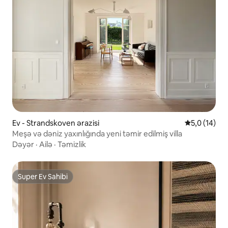
Ev - Strandskoven ərazisi
Ortalama rey
5,0 (14)
Meşə və dəniz yaxınlığında yeni təmir edilmiş villa
Dəyər
·
Ailə
·
Təmizlik
Super Ev Sahibi
Super Ev Sahibi