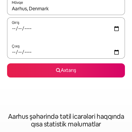
Mövqe
Nəticələr varsa, yuxarı və aşağı ox düymələri ilə naviqasiya edin,
Giriş
Çıxış
Axtarış
Aarhus şəhərində tətil icarələri haqqında
qısa statistik məlumatlar