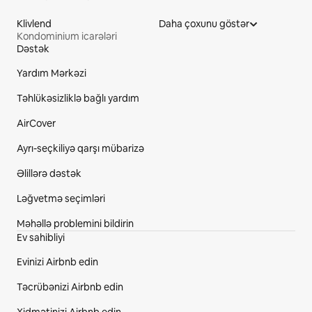
Klivlend
Daha çoxunu göstər
Kondominium icarələri
Dəstək
Saytın Futeri
Yardım Mərkəzi
Təhlükəsizliklə bağlı yardım
AirCover
Ayrı-seçkiliyə qarşı mübarizə
Əlillərə dəstək
Ləğvetmə seçimləri
Məhəllə problemini bildirin
Ev sahibliyi
Evinizi Airbnb edin
Təcrübənizi Airbnb edin