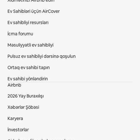
Xidmətinizi Airbnb edin
Ev Sahibləri üçün AirCover
Ev sahibliyi resursları
İcma forumu
Məsuliyyətli ev sahibliyi
Pulsuz ev sahibliyi dərsinə qoşulun
Ortaq ev sahibi tapın
Ev sahibi yönləndirin
Airbnb
2026 Yay Buraxılışı
Xəbərlər Şöbəsi
Karyera
İnvestorlar