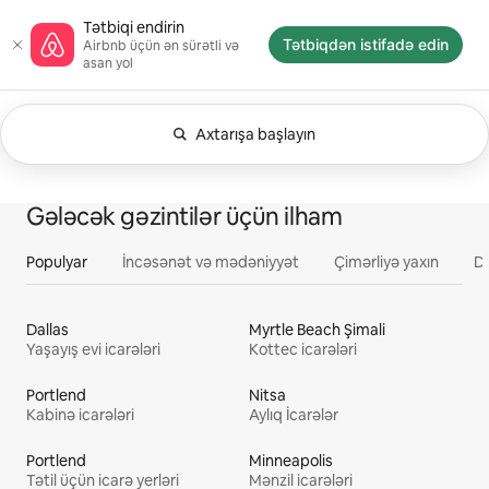
Məzmuna
Airbnb ana səhifəsi
Tətbiqi endirin
keç
Tətbiqdən istifadə edin
Airbnb üçün ən sürətli və
asan yol
Axtarışa başlayın
Hazırda İstənilən vaxt göstərilir. Axtarışı dəyiş
0/0 element göstərilir
Hamısı
Təcrübələr
Xidmətlər
Evlər
Gələcək gəzintilər üçün ilham
Populyar
İncəsənət və mədəniyyət
Çimərliyə yaxın
D
Dallas
Myrtle Beach Şimali
Yaşayış evi icarələri
Kottec icarələri
Portlend
Nitsa
Kabinə icarələri
Aylıq İcarələr
Portlend
Minneapolis
Tətil üçün icarə yerləri
Mənzil icarələri