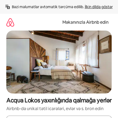
Məzmuna
Bəzi məlumatlar avtomatik tərcümə edilib. 
İlkin dildə göstər
keç
Məkanınızla Airbnb edin
Acqua Lokos yaxınlığında qalmağa yerlər
Airbnb-də unikal tətil icarələri, evlər və s. bron edin