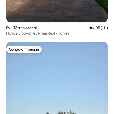
Ev - Tôrres ərazisi
Ortalama reyti
4,95 (111)
Hovuzlu böyük ev Praia Real - Torres
Qonaqların seçimi
Qonaqların seçimi