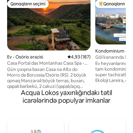
Qonaqların seçimi
Qonaqların seç
Qonaqların seçimi
Populyar "Qonaqla
Kondominium - Bai
tida ərazisi
Ev - Osório ərazisi
Ortalama reytinq 4,93/5, 187 rə
4,93 (187)
Göl kənarında Xüsu
Atlântida
Casa Portal das Montanhas Casa Spa -
Ev heyvanlarını qəb
Alto do Morro
tam kondominiuml
Gün çıxışına baxan Casa na Alto do
super təchizatlı ə
Morro da Borussia/Osório (RS). 2 böyük
Ekoloji Lareira, gö
qonaq Mənzərəli böyük terras, buxarı,
isidilmiş və ayrıca
qapalı barbekü, 2 cakuzi (qapalı/açıq
Acqua Lokos yaxınlığındakı tətil
Kondisioner, Wi-Fi
hava), od çuxuru, təchiz olunmuş
Çimərlikdən cəmi 
mətbəx, qaz duşu olan 2 vanna otağı və
icarələrində populyar imkanlar
Əmlak və kondomi
baldaxinli yatağı olan iki nəfərlik yataq
daxildir: * Sahildə Böyük Koberta
otağı. Şəhər mərkəzindən uzaqda, sakit
Qızdırılmış Hovuz 
bir icmanın ortasında. * Ev heyvanına
Akademiya * Uşaq
icazə verilmir * Dəvət edilmiş qonaqlar
*Kvadras Siz və ailəniz onu sevəcəksiniz!
qadağandır *İstirahət zonası
Rəylərə baxın! Ya
(musiqi/xarici səs-küy yalnız axşam 10-a