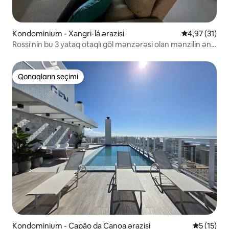
Kondominium - Xangri-lá ərazisi
Ortalama reyt
4,97 (31)
Rossi'nin bu 3 yataq otaqlı göl mənzərəsi olan mənzilin ən
yaxşı mənzərəsi
Qonaqların seçimi
Qonaqların seçimi
Kondominium - Capão da Canoa ərazisi
Ortalama r
5 (15)