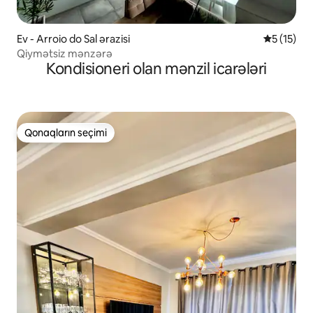
Ev - Arroio do Sal ərazisi
Ortalama r
5 (15)
Qiymətsiz mənzərə
Kondisioneri olan mənzil icarələri
Qonaqların seçimi
Qonaqların seçimi