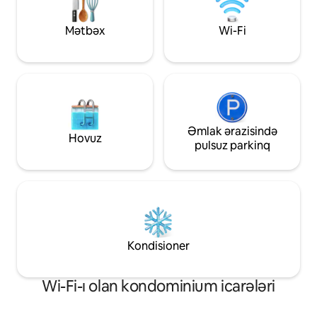
gətirin.
qədər) *Giriş: 15:00 (3 PM) / Çıxış: 12:00
(günorta)
Mətbəx
Wi-Fi
Əmlak ərazisində
Hovuz
pulsuz parkinq
Kondisioner
Wi-Fi-ı olan kondominium icarələri