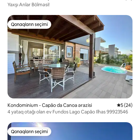
Yaxşı Anlar Bölməsi!
Qonaqların seçimi
Qonaqların seçimi
Kondominium - Capão da Canoa ərazisi
Ortalama r
5 (24)
4 yataq otağı olan ev Fundos Lago Capão Ilhas 99923546
Qonaqların seçimi
Qonaqların seçimi