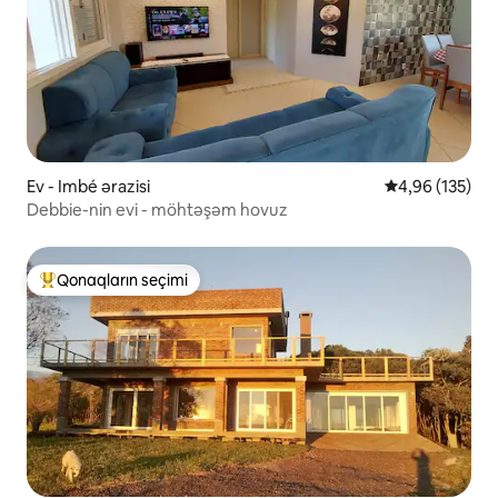
Ev - Imbé ərazisi
Ortalama reyti
4,96 (135)
Debbie-nin evi - möhtəşəm hovuz
Qonaqların seçimi
Populyar "Qonaqların seçimi"