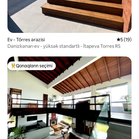
Ev - Tôrres ərazisi
Ortalama r
5 (19)
Dənizkənarı ev - yüksək standartlı - İtapeva Torres RS
Qonaqların seçimi
Populyar "Qonaqların seçimi"