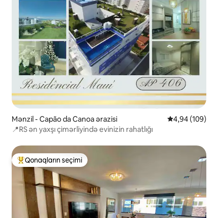
Mənzil - Capão da Canoa ərazisi
Ortalama reyti
4,94 (109)
📍RS ən yaxşı çimərliyində evinizin rahatlığı
Qonaqların seçimi
Populyar "Qonaqların seçimi"