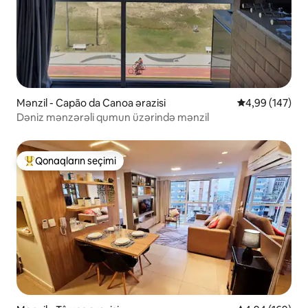
Mənzil - Capão da Canoa ərazisi
Ortalama reyti
4,99 (147)
Dəniz mənzərəli qumun üzərində mənzil
Qonaqların seçimi
Populyar "Qonaqların seçimi"