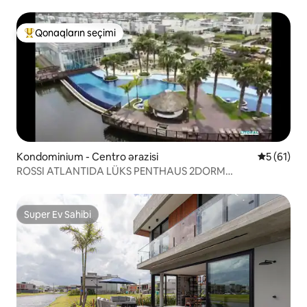
Qonaqların seçimi
Populyar "Qonaqların seçimi"
Kondominium - Centro ərazisi
Ortalama r
5 (61)
ROSSI ATLANTIDA LÜKS PENTHAUS 2DORM
Kondominium
Super Ev Sahibi
Super Ev Sahibi