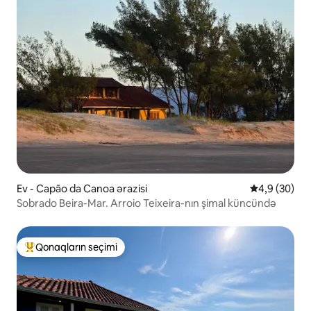
Ev - Capão da Canoa ərazisi
Ortalama rey
4,9 (30)
Sobrado Beira-Mar. Arroio Teixeira-nın şimal küncündə
Qonaqların seçimi
Populyar "Qonaqların seçimi"