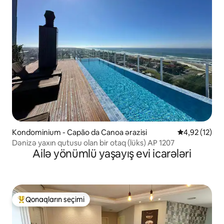
Kondominium - Capão da Canoa ərazisi
Ortalama reyt
4,92 (12)
Dənizə yaxın qutusu olan bir otaq (lüks) AP 1207
Ailə yönümlü yaşayış evi icarələri
Qonaqların seçimi
Populyar "Qonaqların seçimi"