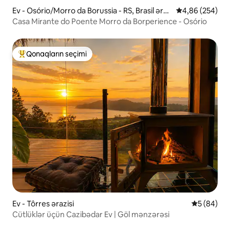
Ev - Osório/Morro da Borussia - RS, Brasil əraz
Ortalama reytin
4,86 (254)
isi
Casa Mirante do Poente Morro da Borperience - Osório
Qonaqların seçimi
Populyar "Qonaqların seçimi"
Ev - Tôrres ərazisi
Ortalama r
5 (84)
Cütlüklər üçün Cazibədar Ev | Göl mənzərəsi