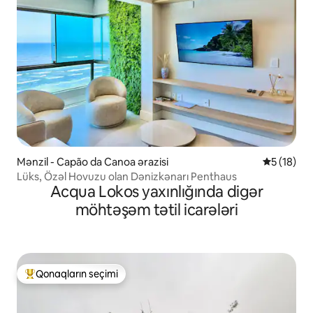
Mənzil - Capão da Canoa ərazisi
Ortalama r
5 (18)
Lüks, Özəl Hovuzu olan Dənizkənarı Penthaus
Acqua Lokos yaxınlığında digər
möhtəşəm tətil icarələri
Qonaqların seçimi
Populyar "Qonaqların seçimi"