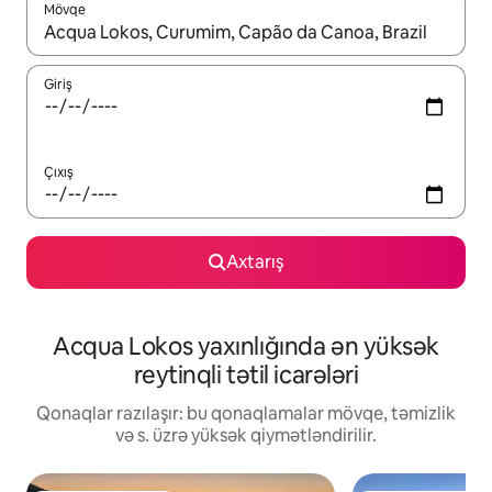
Mövqe
Nəticələr varsa, yuxarı və aşağı ox düymələri ilə naviqasiya edin,
Giriş
Çıxış
Axtarış
Acqua Lokos yaxınlığında ən yüksək
reytinqli tətil icarələri
Qonaqlar razılaşır: bu qonaqlamalar mövqe, təmizlik
və s. üzrə yüksək qiymətləndirilir.