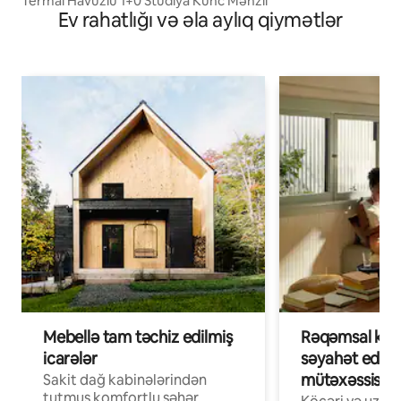
Termal Havuzlu 1+0 Studiya Künc Mənzil
Ev rahatlığı və əla aylıq qiymətlər
Mebellə tam təchiz edilmiş
Rəqəmsal köçə
icarələr
səyahət edən
mütəxəssislər
Sakit dağ kabinələrindən
tutmuş komfortlu şəhər