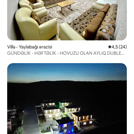
Villa - Yaylabağı ərazisi
Ortalama rey
4,5 (24)
GÜNDƏLİK - HƏFTƏLİK - HOVUZU OLAN AYLIQ DUBLEX
VİLLASI