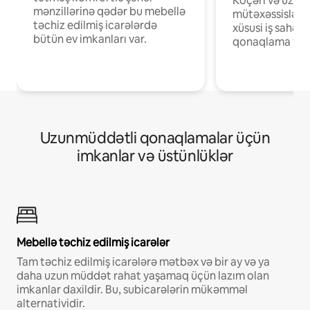
Köçəri və uzaq
mənzillərinə qədər bu mebellə
mütəxəssislər ü
təchiz edilmiş icarələrdə
xüsusi iş sahələ
bütün ev imkanları var.
qonaqlama yerl
Uzunmüddətli qonaqlamalar üçün
imkanlar və üstünlüklər
Mebellə təchiz edilmiş icarələr
Tam təchiz edilmiş icarələrə mətbəx və bir ay və ya
daha uzun müddət rahat yaşamaq üçün lazım olan
imkanlar daxildir. Bu, subicarələrin mükəmməl
alternatividir.