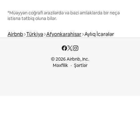
*Müəyyən coğrafi ərazilərdə və bəzi əmlaklarda bir neçə
istisna tətbiq oluna bilər.
Airbnb
Türkiyə
Afyonkarahisar
Aylıq İcarələr
© 2026 Airbnb, Inc.
Məxfilik
Şərtlər