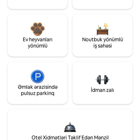
Ev heyvanları
Noutbuk yönümlü
yönümlü
iş sahəsi
Əmlak ərazisində
İdman zalı
pulsuz parkinq
Otel Xidmətləri Təklif Edən Mənzil