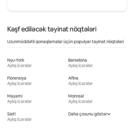
Kəşf ediləcək təyinat nöqtələri
Uzunmüddətli qonaqlamalar üçün populyar təyinat nöqtələri
Nyu-York
Barselona
Aylıq İcarələr
Aylıq İcarələr
Florensiya
Afina
Aylıq İcarələr
Aylıq İcarələr
Mayami
Monreal
Aylıq İcarələr
Aylıq İcarələr
Sietl
Daha çoxunu göstər
Aylıq İcarələr