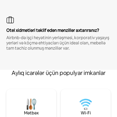
Otel xidmətləri təklif edən mənzillər axtarırsınız?
Airbnb-də işçi heyətinin yerləşməsi, korporativ yaşayış
yerləri və köçmə ehtiyacları üçün ideal olan, mebellə
tam təchiz olunmuş mənzillər var.
Aylıq icarələr üçün populyar imkanlar
Mətbəx
Wi-Fi