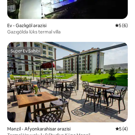
Ev - Gazlıgöl ərazisi
Ortalama 
5 (6)
Gazıgöldə lüks termal villa
Super Ev Sahibi
Super Ev Sahibi
Mənzil - Afyonkarahisar ərazisi
Ortalama 
5 (4)