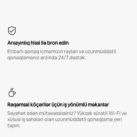
Arxayınlıq hissi ilə bron edin
Etibarlı qonaq icmamızın rəyləri və uzunmüddətli
qonaqlamanız ərzində 24/7 dəstək.
Rəqəmsal köçərilər üçün iş yönümlü məkanlar
Səyahət edən mütəxəssissiniz? Yüksək sürətli Wi-Fi və
xüsusi iş sahələri olan uzunmüddətli qonaqlama yeri
tapın.