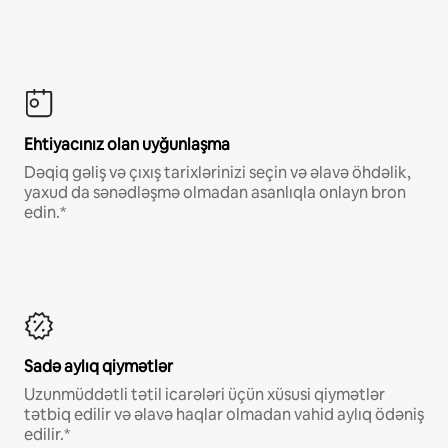
Ehtiyacınız olan uyğunlaşma
Dəqiq gəliş və çıxış tarixlərinizi seçin və əlavə öhdəlik,
yaxud da sənədləşmə olmadan asanlıqla onlayn bron
edin.*
Sadə aylıq qiymətlər
Uzunmüddətli tətil icarələri üçün xüsusi qiymətlər
tətbiq edilir və əlavə haqlar olmadan vahid aylıq ödəniş
edilir.*