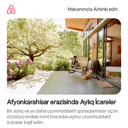
Məzmuna
keç
Məkanınızla Airbnb edin
Afyonkarahisar ərazisində Aylıq İcarələr
Bir aylıq və ya daha uzunmüddətli qonaqlamalar üçün
özünüzü evdəki kimi hiss edəcəyiniz uzunmüddətli
icarələr kəşf edin.