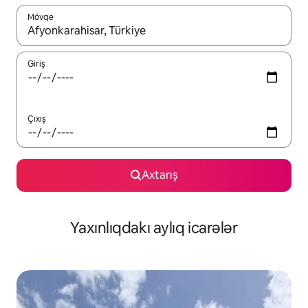
Mövqe
Nəticələr varsa, yuxarı və aşağı ox düymələri ilə naviqasiya edin,
Giriş
Çıxış
Axtarış
Yaxınlıqdakı aylıq icarələr