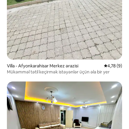
Villa - Afyonkarahisar Merkez ərazisi
Ortalama rey
4,78 (9)
Mükəmməl tətil keçirmək istəyənlər üçün əla bir yer