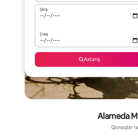
Giriş
Çıxış
Axtarış
Alameda Mər
Qonaqlar raz