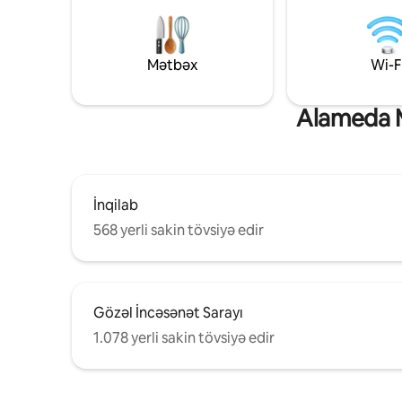
yerli sakinlərin və səyahətçilərin sevimli
ehtiyacını
məhəlləsində görəcəksiniz, ağacdan
çarpayı, 
hazırlanmış mənzərələri və canlı mədəni
mətbəx, iş
və qastronomik təklifi ilə tanınır.
özünüzü e
Mətbəx
Wi-F
isti dekor
Alameda Mə
İnqilab
568 yerli sakin tövsiyə edir
Gözəl İncəsənət Sarayı
1.078 yerli sakin tövsiyə edir