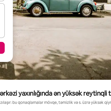
kəzi yaxınlığında ən yüksək reytinqli tət
ılaşır: bu qonaqlamalar mövqe, təmizlik və s. üzrə yüksək qiym