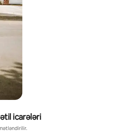
il icarələri
ətləndirilir.