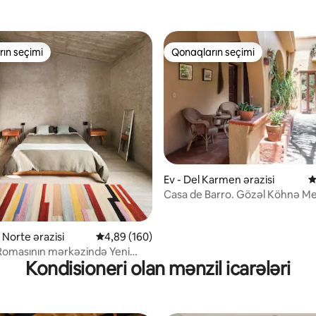
ın seçimi
Qonaqların seçimi
ın seçimi
Qonaqların seçimi
Ev - Del Karmen ərazisi
O
, 154 rəy
Casa de Barro. Gözəl Köhnə Me
 Norte ərazisi
Ortalama reytinq 4,89/5, 160 rəy
4,89 (160)
Romasının mərkəzində Yeni
Kondisioneri olan mənzil icarələri
a