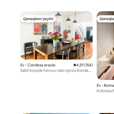
Qonaqların seçimi
Qonaqlar
Qonaqların seçimi
Qonaqlar
Ev - Condesa ərazisi
Ortalama reytinq 4,91/5
4,91 (154)
Sakit küçədə hovuzu olan ayrıca Kondesa
Evi
Ev - Roma
Koloniya 
Kasa Roz