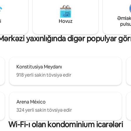
z olan hər şey var: böyük ölçülü
sənətlərdən tutmuş beynəlxal
geniş və tam təchiz olunmuş
brendlərə qədər İstər biznes, istər
 sahəsi, yüksək sürətli Wi-Fi və
mədəniyyət, istərsə də istirahə
Əmlak
vdəki kimi hiss etməyiniz üçün
loftumuz mükəmməl başlanğıc
i
Hovuz
puls
asiya (Giriş 16:00)
nöqtəsidir.
rkəzi yaxınlığında digər populyar gör
Konstitusiya Meydanı
918 yerli sakin tövsiyə edir
Arena México
324 yerli sakin tövsiyə edir
Wi-Fi-ı olan kondominium icarələri