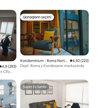
Qonaqların seçimi
Qonaqların seçimi
Kondominium - Roma Norte
Ortalama reytinq 4,92/
4,92 (223)
ərazisi
Dept. Roma y Kondesanın mərkəzində
Ortalama reytinq 4,9/5, 293 rəy
4,9 (293)
x City
Super Ev Sahibi
Super Ev Sahibi