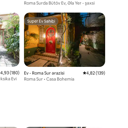
Roma Surda Bütöv Ev, Əla Yer - şəxsi
Super Ev Sahibi
Super Ev Sahibi
rtalama reytinq 4,93/5, 180 rəy
4,93 (180)
Ev - Roma Sur ərazisi
Ortalama reytinq 4,82/
4,82 (139)
ksika Evi
Roma Sur • Casa Bohemia