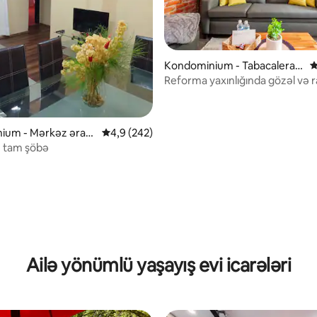
Kondominium - Tabacalera ə
O
razisi
Reforma yaxınlığında gözəl və r
depo/
ium - Mərkəz ərazi
Ortalama reytinq 4,9/5, 242 rəy
4,9 (242)
 tam şöbə
, 140 rəy
Ailə yönümlü yaşayış evi icarələri