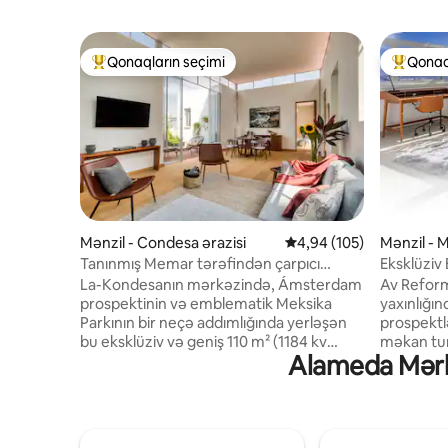
Qonaqların seçimi
Qonaq
Populyar "Qonaqların seçimi"
Populyar
Mənzil - Condesa ərazisi
Ortalama reytinq 4,94/5
4,94 (105)
Mənzil - 
Tanınmış Memar tərəfindən çarpıcı
Eksklüziv
PentHouse w/Terrace
La-Kondesanın mərkəzində, Ámsterdam
Av Reform
prospektinin və emblematik Meksika
yaxınlığın
Parkının bir neçə addımlığında yerləşən
prospektl
bu eksklüziv və geniş 110 m² (1184 kv
məkan tur
Alameda Mərkə
metr) penthausda lüks təcrübədən zövq
üçün mükə
alın. ✔ Kral Ölçüsü Çarpayı ✔ 1 ayrıca
mərkəzini
terras 13 m² (140 kv metr) ✔ 1 Balkon ✔
möhtəşəm
24 saat nəzarət 1946-cı ildən 2024-cü ildə
valeh edə
təmir edilmiş✔ Art Deco binası Özünüzü
qonaqlam