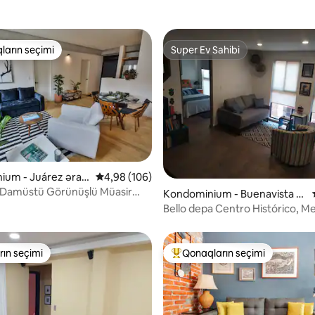
ların seçimi
Super Ev Sahibi
 "Qonaqların seçimi"
Super Ev Sahibi
, 191 rəy
um - Juárez ərazi
Ortalama reytinq 4,98/5, 106 rəy
4,98 (106)
 Damüstü Görünüşlü Müasir
Kondominium - Buenavista ər
azisi
Bello depa Centro Histórico, Me
Downtown
ın seçimi
Qonaqların seçimi
ın seçimi
Populyar "Qonaqların seçimi"