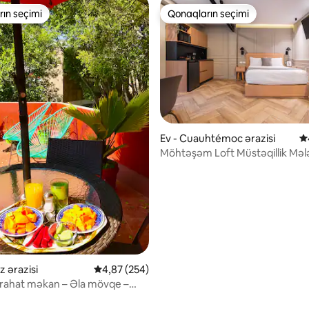
ın seçimi
Qonaqların seçimi
ın seçimi
Qonaqların seçimi
Ev - Cuauhtémoc ərazisi
O
Möhtəşəm Loft Müstəqillik Mələ
, 215 rəy
z ərazisi
Ortalama reytinq 4,87/5, 254 rəy
4,87 (254)
rahat məkan – Əla mövqe –
i hiss edirsiniz