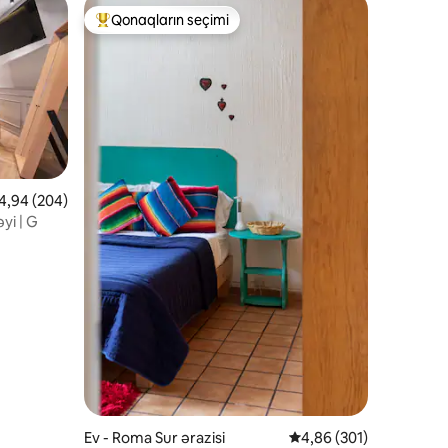
Qonaqların seçimi
Populyar "Qonaqların seçimi"
rtalama reytinq 4,94/5, 204 rəy
4,94 (204)
yi | G
Ev - Roma Sur ərazisi
Ortalama reytinq 4,86/
4,86 (301)