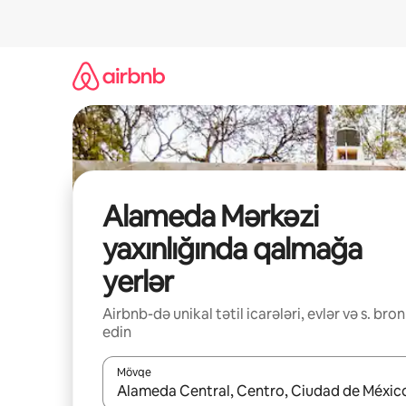
Məzmuna
keç
Alameda Mərkəzi
yaxınlığında qalmağa
yerlər
Airbnb-də unikal tətil icarələri, evlər və s. bron
edin
Mövqe
Nəticələr varsa, yuxarı və aşağı ox düymələri ilə na