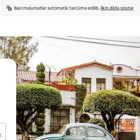
Bəzi məlumatlar avtomatik tərcümə edilib. 
İlkin dildə göstər
viqasiya edin, yaxud da toxunma və ya svayp jestləri ilə araşdırın.