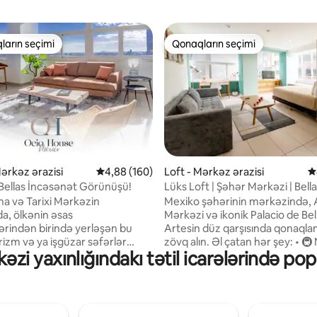
ların seçimi
Qonaqların seçimi
 "Qonaqların seçimi"
Qonaqların seçimi
, 105 rəy
Mərkəz ərazisi
Ortalama reytinq 4,88/5, 160 rəy
4,88 (160)
Loft - Mərkəz ərazisi
O
 Bellas İncəsənət Görünüşü!
Lüks Loft | Şəhər Mərkəzi | Bell
a və Tarixi Mərkəzin
Mexiko şəhərinin mərkəzində,
da, ölkənin əsas
Mərkəzi və ikonik Palacio de Bel
ərindən birində yerləşən bu
Artesin düz qarşısında qonaql
izm və ya işgüzar səfərlər
zövq alın. Əl çatan hər şey: • 🚇 Nəqliyyat:
zi yaxınlığındakı tətil icarələrində pop
mməldir. Mərkəzi ticarət
Metro və Metrobús sadəcə bir
n və Bellas Artes sarayının
addım məsafədə • 🌆 Paseo de 
 panoramik mənzərəsi sizi
Reforma və muzeylər: 20 dəqiq
cək. Bundan əlavə,
🍴 Restoran, kafe və barlar: yax
anızı müstəsna etmək üçün
çoxlu seçim var • 🛍️ Alış-veriş: y