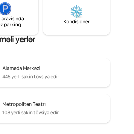
q
idealdır. Həftə sonları səs-küy üçün
yüksək potensial.
t üçün
 ərazisində
Kondisioner
uz parkinq
məli yerlər
Alameda Mərkəzi
445 yerli sakin tövsiyə edir
Metropoliten Teatrı
108 yerli sakin tövsiyə edir