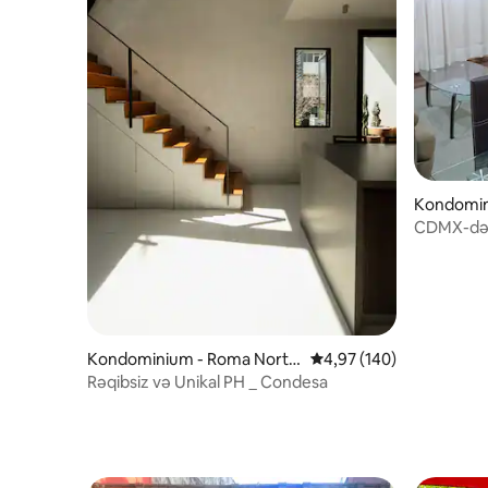
Kondomin
si
CDMX-də
Kondominium - Roma Norte
Ortalama reytinq 4,97/5
4,97 (140)
ərazisi
Rəqibsiz və Unikal PH _ Condesa