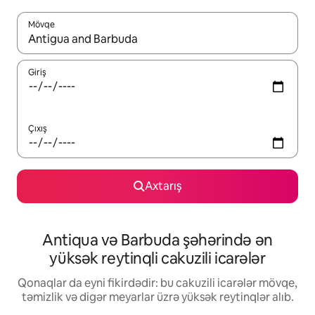
Mövqe
Nəticələr varsa, yuxarı və aşağı ox düymələri ilə naviqasiya edin,
Giriş
Çıxış
Axtarış
Antiqua və Barbuda şəhərində ən
yüksək reytinqli cakuzili icarələr
Qonaqlar da eyni fikirdədir: bu cakuzili icarələr mövqe,
təmizlik və digər meyarlar üzrə yüksək reytinqlər alıb.