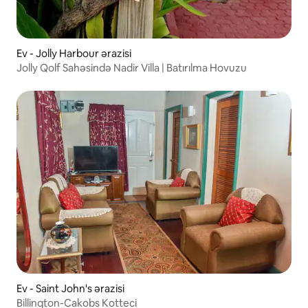
Ev - Jolly Harbour ərazisi
Jolly Qolf Sahəsində Nadir Villa | Batırılma Hovuzu
Ev - Saint John's ərazisi
Billinqton-Cakobs Kotteci