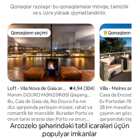
Qonaqlar razılaşır: bu qonaqlamalar mövqe, təmizlik
və s. üzrə yüksək qiymətləndirilir.
Qonaqların seçimi
Qonaqların seç
Qonaqların seçimi
Populyar "Qonaqla
Loft - Vila Nova de Gaia əra
Ortalama reytinq 4,94/5, 304 rə
4,94 (304)
Villa - Melres ərazi
zisi
Mənim DOURO MƏNZƏRƏSİ Qəşəng
Casa da Encosta
Cem çayı Önü
Bu, Cais de Gaia-da, Rio Douro.Fa-nın
Ev Portodan 19 km,
düz qarşısında yerləşən müasir, rahat və
28 km məsafədə ye
romantik bir mənzildir. Buradan Porto və
çayının ən gözəl ə
onun tarixi ərazisi olan Porto və onun
qarşısındakı təpədə
Arcozelo şəhərindəki tətil icarələri üçün
tarixi ərazisi olan ən gözəl mənzərəyə
evdən deyil, həm 
sahibsiniz. Sadəcə gündəlik
terrasdan, ətrafın
populyar imkanlar
səyahətinizdən bir qədəh şərab içərək
bağlardan, hovuz 