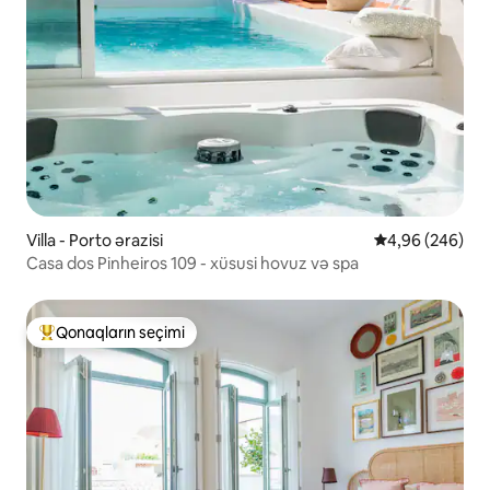
Villa - Porto ərazisi
Ortalama reytin
4,96 (246)
Casa dos Pinheiros 109 - xüsusi hovuz və spa
Qonaqların seçimi
Populyar "Qonaqların seçimi"