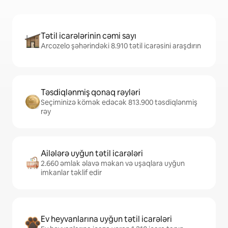
Tətil icarələrinin cəmi sayı
Arcozelo şəhərindəki 8.910 tətil icarəsini araşdırın
Təsdiqlənmiş qonaq rəyləri
Seçiminizə kömək edəcək 813.900 təsdiqlənmiş
rəy
Ailələrə uyğun tətil icarələri
2.660 əmlak əlavə məkan və uşaqlara uyğun
imkanlar təklif edir
Ev heyvanlarına uyğun tətil icarələri