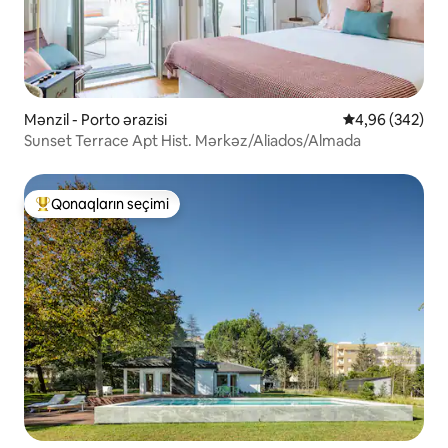
Mənzil - Porto ərazisi
Ortalama reytin
4,96 (342)
Sunset Terrace Apt Hist. Mərkəz/Aliados/Almada
Qonaqların seçimi
Populyar "Qonaqların seçimi"