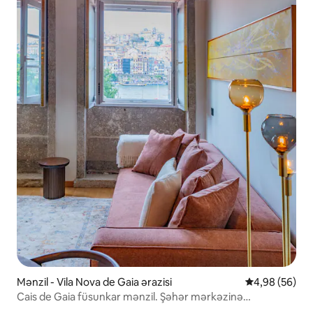
Mənzil - Vila Nova de Gaia ərazisi
Ortalama reyt
4,98 (56)
Cais de Gaia füsunkar mənzil. Şəhər mərkəzinə
Kondisioner ilə Pərçimləmə