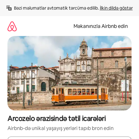
Məzmuna
Bəzi məlumatlar avtomatik tərcümə edilib. 
İlkin dildə göstər
keç
Məkanınızla Airbnb edin
Arcozelo ərazisində tətil icarələri
Airbnb-də unikal yaşayış yerləri tapıb bron edin