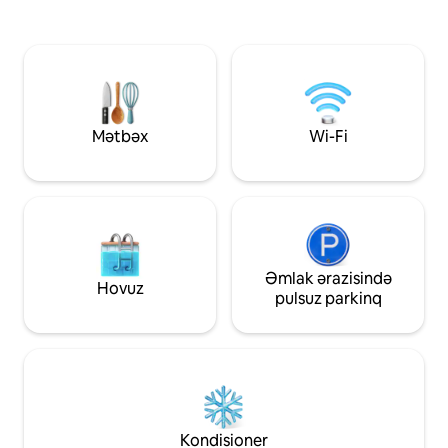
buxarı bağlayın və sadəcə nəfəsinizi
həmçinin 2 barbek
alacaq bu mənzərədən zövq alın! Mənim
bilərsiniz. 3 yataq
Douro View-da ev sahibliyi etmək sizi
nəfər qala bilər. 
unudulmaz və rahat günlər keçirmək
istəyirsinizsə, mə
üçün lazım olan bütün komforta sahib
ağacları yetişdirdi
olduğunuz müddətdə şəhərdə unikal
bəzi təzə meyvəl
təcrübə təmin edəcək.
çəkinməyin!
Mətbəx
Wi-Fi
Əmlak ərazisində
Hovuz
pulsuz parkinq
Kondisioner