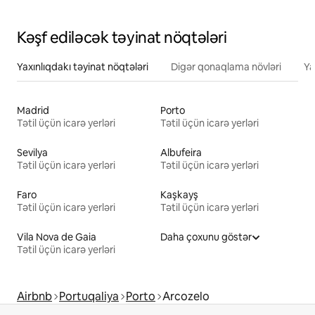
Kəşf ediləcək təyinat nöqtələri
Yaxınlıqdakı təyinat nöqtələri
Digər qonaqlama növləri
Ya
Madrid
Porto
Tətil üçün icarə yerləri
Tətil üçün icarə yerləri
Sevilya
Albufeira
Tətil üçün icarə yerləri
Tətil üçün icarə yerləri
Faro
Kaşkayş
Tətil üçün icarə yerləri
Tətil üçün icarə yerləri
Vila Nova de Gaia
Daha çoxunu göstər
Tətil üçün icarə yerləri
Airbnb
Portuqaliya
Porto
Arcozelo