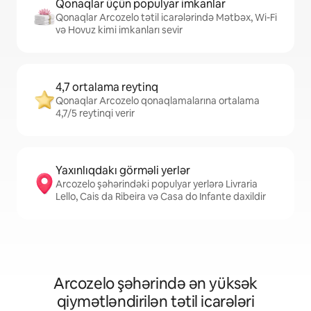
Qonaqlar üçün populyar imkanlar
Qonaqlar Arcozelo tətil icarələrində Mətbəx, Wi-Fi
və Hovuz kimi imkanları sevir
4,7 ortalama reytinq
Qonaqlar Arcozelo qonaqlamalarına ortalama
4,7/5 reytinqi verir
Yaxınlıqdakı görməli yerlər
Arcozelo şəhərindəki populyar yerlərə Livraria
Lello, Cais da Ribeira və Casa do Infante daxildir
Arcozelo şəhərində ən yüksək
qiymətləndirilən tətil icarələri