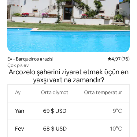
Ev - Barqueiros ərazisi
Ortalama reyt
4,97 (76)
Çox pis ev
Arcozelo şəhərini ziyarət etmək üçün ən
yaxşı vaxt nə zamandır?
Ay
Orta qiymət
Orta temperatur
Yan
69 $ USD
9°C
Fev
68 $ USD
10°C