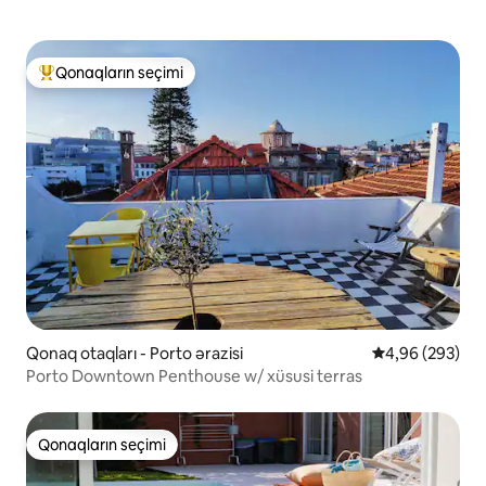
Qonaqların seçimi
Populyar "Qonaqların seçimi"
Qonaq otaqları - Porto ərazisi
Ortalama reytin
4,96 (293)
Porto Downtown Penthouse w/ xüsusi terras
Qonaqların seçimi
Qonaqların seçimi