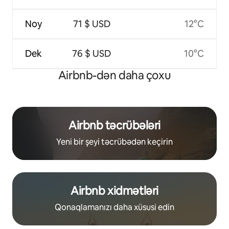
Noy
71 $ USD
12°C
Dek
76 $ USD
10°C
Airbnb-dən daha çoxu
Airbnb təcrübələri
Yeni bir şeyi təcrübədən keçirin
Airbnb xidmətləri
Qonaqlamanızı daha xüsusi edin