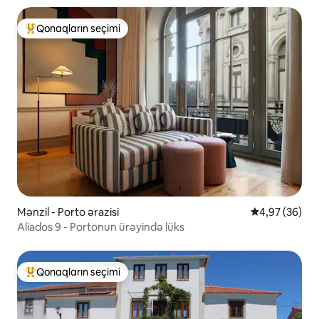
Qonaqların seçimi
Populyar "Qonaqların seçimi"
Mənzil - Porto ərazisi
Ortalama reyt
4,97 (36)
Aliados 9 - Portonun ürəyində lüks
Qonaqların seçimi
Populyar "Qonaqların seçimi"