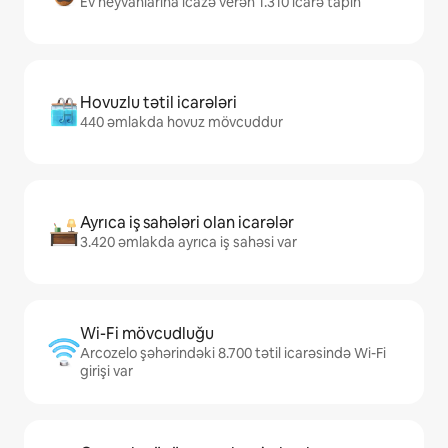
Ev heyvanlarına icazə verən 1.310 icarə tapın
Hovuzlu tətil icarələri
440 əmlakda hovuz mövcuddur
Ayrıca iş sahələri olan icarələr
3.420 əmlakda ayrıca iş sahəsi var
Wi-Fi mövcudluğu
Arcozelo şəhərindəki 8.700 tətil icarəsində Wi-Fi
girişi var