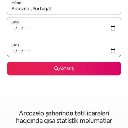
Mövqe
Nəticələr varsa, yuxarı və aşağı ox düymələri ilə naviqasiya edin,
Giriş
Çıxış
Axtarış
Arcozelo şəhərində tətil icarələri
haqqında qısa statistik məlumatlar