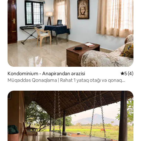
Kondominium - Anapirandan ərazisi
Ortalama 
5 (4)
Müqəddəs Qonaqlama | Rahat 1 yataq otağı və qonaq
otağı