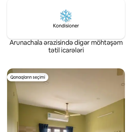
Kondisioner
Arunachala ərazisində digər möhtəşəm
tətil icarələri
Qonaqların seçimi
Qonaqların seçimi