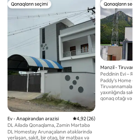
Qonaqların seçimi
Qonaqların seçim
Qonaqların seçimi
Qonaqların seçim
Mənzil - Tiruvanna
Peddinin Evi – Rudr
Paddy's Home – R
Tiruvannamalaidək
yaxınlığında sakit, 
qonaq otağı və mə
Kondisionerli yataq
çarpayı, qonaq otağı
sahəsi, əsas istif
Ev - Anapirandan ərazisi
Ortalama reytinq 4,92/5, 26 rə
4,92 (26)
və CCTV təhlükəsizl
DL Ailədə Qonaqlama, Zəmin Mərtəbə
Arunaçalesvarar 
DL Homestay Arunaçalanın ətəklərində
Aşramına və Şeşad
yerləşən, sakit, bir otaq, bir mətbəx və
Girivalam, məbəd z