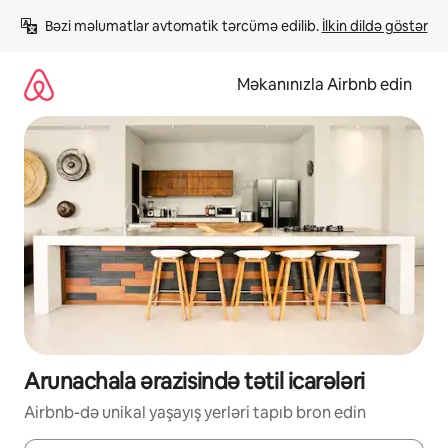
Məzmuna
Bəzi məlumatlar avtomatik tərcümə edilib. 
İlkin dildə göstər
keç
Məkanınızla Airbnb edin
Arunachala ərazisində tətil icarələri
Airbnb-də unikal yaşayış yerləri tapıb bron edin