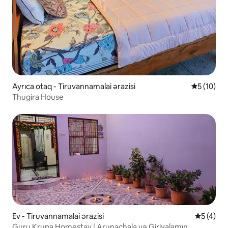
Ayrıca otaq - Tiruvannamalai ərazisi
Ortalama r
5 (10)
Thugira House
Ev - Tiruvannamalai ərazisi
Ortalama 
5 (4)
Guru Krupa Homestay | Arunachala və Girivalamın