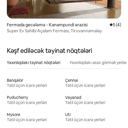
Fermada gecələmə - Kanampundi ərazisi
Ortalama 
5 (4)
Super Ev Sahibi Açalam Ferması, Tiruvannamalay
Kəşf ediləcək təyinat nöqtələri
Yaxınlıqdakı təyinat nöqtələri
Yaxınlıqdakı əsas görməli yerlər
Banqalor
Çennai
Tətil üçün icarə yerləri
Tətil üçün icarə yerləri
Puducherry
Vayanad
Tətil üçün icarə yerləri
Tətil üçün icarə yerləri
Mysore
Uti
Tətil üçün icarə yerləri
Tətil üçün icarə yerləri