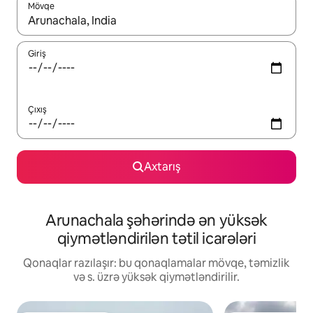
Mövqe
Nəticələr varsa, yuxarı və aşağı ox düymələri ilə naviqasiya edin,
Giriş
Çıxış
Axtarış
Arunachala şəhərində ən yüksək
qiymətləndirilən tətil icarələri
Qonaqlar razılaşır: bu qonaqlamalar mövqe, təmizlik
və s. üzrə yüksək qiymətləndirilir.