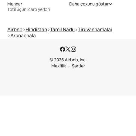
Munnar
Daha çoxunu göstər
Tətil üçün icarə yerləri
Airbnb
Hindistan
Tamil Nadu
Tiruvannamalai
Arunachala
© 2026 Airbnb, Inc.
Məxfilik
Şərtlər