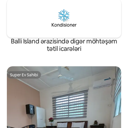
Kondisioner
Balli Island ərazisində digər möhtəşəm
tətil icarələri
Super Ev Sahibi
Super Ev Sahibi