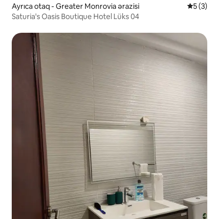
Ayrıca otaq - Greater Monrovia ərazisi
Ortalama 
5 (3)
Saturia's Oasis Boutique Hotel Lüks 04