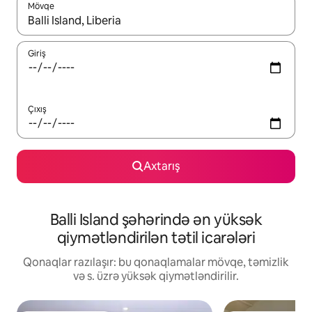
Mövqe
Nəticələr varsa, yuxarı və aşağı ox düymələri ilə naviqasiya edin,
Giriş
Çıxış
Axtarış
Balli Island şəhərində ən yüksək
qiymətləndirilən tətil icarələri
Qonaqlar razılaşır: bu qonaqlamalar mövqe, təmizlik
və s. üzrə yüksək qiymətləndirilir.