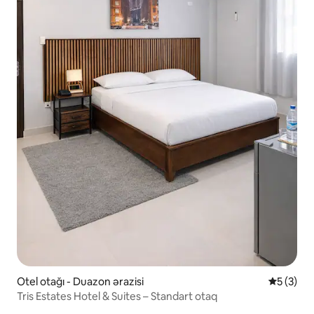
Otel otağı - Duazon ərazisi
Ortalama 
5 (3)
Tris Estates Hotel & Suites – Standart otaq