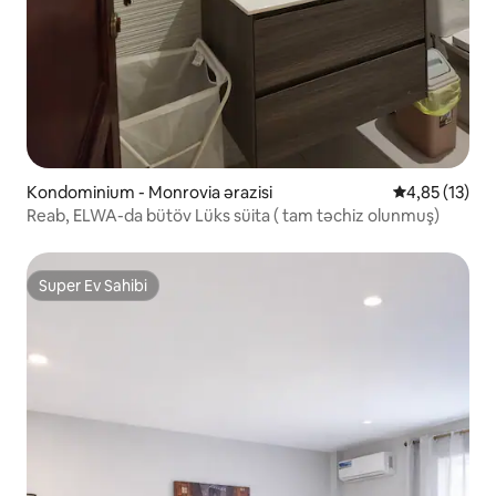
Kondominium - Monrovia ərazisi
Ortalama reyt
4,85 (13)
Reab, ELWA-da bütöv Lüks süita ( tam təchiz olunmuş)
Super Ev Sahibi
Super Ev Sahibi