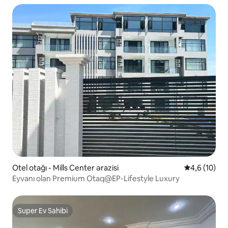
Otel otağı - Mills Center ərazisi
Ortalama rey
4,6 (10)
Eyvanı olan Premium Otaq@EP-Lifestyle Luxury
Super Ev Sahibi
Super Ev Sahibi