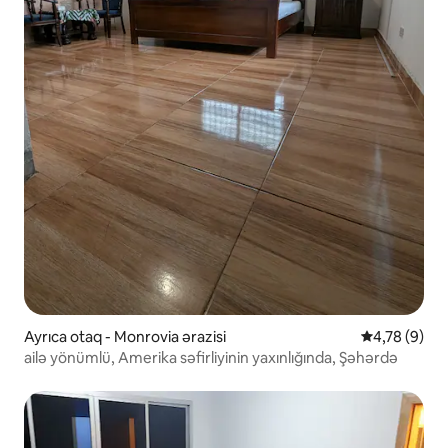
Ayrıca otaq - Monrovia ərazisi
Ortalama rey
4,78 (9)
ailə yönümlü, Amerika səfirliyinin yaxınlığında, Şəhərdə