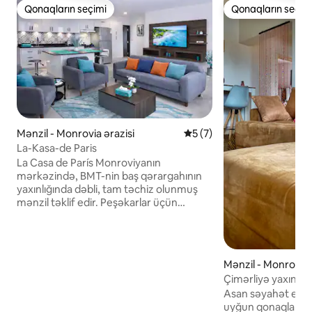
Qonaqların seçimi
Qonaqların seçim
Qonaqların seçimi
Qonaqların seçim
Mənzil - Monrovia ərazisi
Ortalama reytinq 5/5, 7 rə
5 (7)
La-Kasa-de Paris
La Casa de París Monroviyanın
mərkəzində, BMT-nin baş qərargahının
yaxınlığında dəbli, tam təchiz olunmuş
mənzil təklif edir. Peşəkarlar üçün
mükəmməldir, 55 düymlük SMART TV və
pulsuz Netflix olan rahat qonaq otağı,
Amerika mətbəxi, paltaryuyan maşın,
rahat vanna otağı, geniş yataq otağı,
Mənzil - Monrovia 
ayrıca Wi-Fi, iş sahəsi və 24/7 elektrik
Çimərliyə yaxın 2 o
enerjisi daxildir. Uzunmüddətli
Asan səyahət edə
qonaqlamalar üstünlük təşkil edir.
uyğun qonaqlama
Uzunmüddətli qonaqlar gəliş zamanı