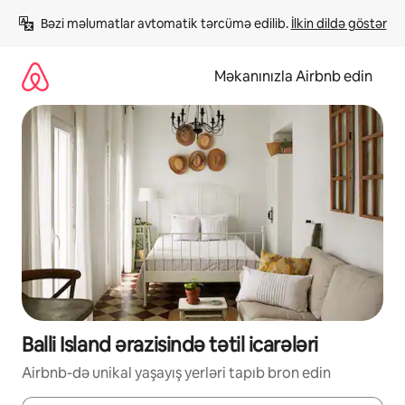
Məzmuna
Bəzi məlumatlar avtomatik tərcümə edilib. 
İlkin dildə göstər
keç
Məkanınızla Airbnb edin
Balli Island ərazisində tətil icarələri
Airbnb-də unikal yaşayış yerləri tapıb bron edin