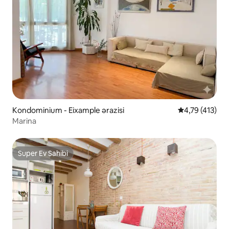
Kondominium - Eixample ərazisi
Ortalama reyti
4,79 (413)
Marina
Super Ev Sahibi
Super Ev Sahibi