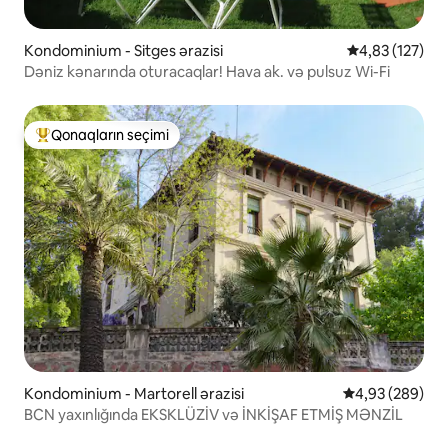
Kondominium - Sitges ərazisi
Ortalama reyti
4,83 (127)
Dəniz kənarında oturacaqlar! Hava ak. və pulsuz Wi-Fi
Qonaqların seçimi
Populyar "Qonaqların seçimi"
Kondominium - Martorell ərazisi
Ortalama reytin
4,93 (289)
BCN yaxınlığında EKSKLÜZİV və İNKİŞAF ETMİŞ MƏNZİL