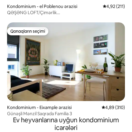
Kondominium - el Poblenou ərazisi
Ortalama reyti
4,92 (211)
QƏŞƏNG LOFT/Çimərlik
yaxınlığında/SürətliWifi/Kondisioner/SMARTTV
Qonaqların seçimi
Qonaqların seçimi
Kondominium - Eixample ərazisi
Ortalama reyti
4,89 (310)
Günəşli Mənzil Saqrada Familia 3
Ev heyvanlarına uyğun kondominium
icarələri