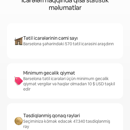
icarələri haqqında qısa statistik
məlumatlar
Tətil icarələrinin cəmi sayı
Barselona şəhərindəki 570 tətil icarəsini araşdırın
Minimum gecəlik qiymət
Barselona tətil icarələri üçün minimum gecəlik
qiymət vergilər və haqlar olmadan 10 $ USD təşkil
edir
Təsdiqlənmiş qonaq rəyləri
Seçiminizə kömək edəcək 47.340 təsdiqlənmiş
rəy