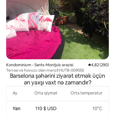
Kondominium - Sants-Montjuïc ərazisi
Ortalama reytin
4,82 (290)
Terrası və hovuzu olan mənzil HUTB-009555
Barselona şəhərini ziyarət etmək üçün
ən yaxşı vaxt nə zamandır?
Ay
Orta qiymət
Orta temperatur
Yan
110 $ USD
10°C