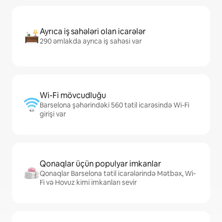
Ayrıca iş sahələri olan icarələr
290 əmlakda ayrıca iş sahəsi var
Wi-Fi mövcudluğu
Barselona şəhərindəki 560 tətil icarəsində Wi-Fi
girişi var
Qonaqlar üçün populyar imkanlar
Qonaqlar Barselona tətil icarələrində Mətbəx, Wi-
Fi və Hovuz kimi imkanları sevir