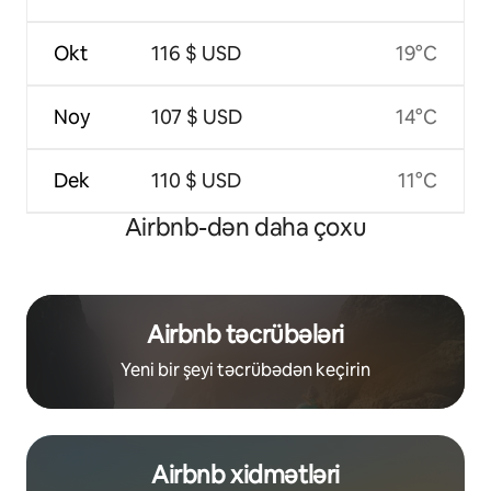
Okt
116 $ USD
19°C
Noy
107 $ USD
14°C
Dek
110 $ USD
11°C
Airbnb-dən daha çoxu
Airbnb təcrübələri
Yeni bir şeyi təcrübədən keçirin
Airbnb xidmətləri