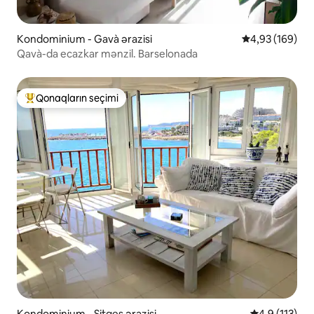
Kondominium - Gavà ərazisi
Ortalama reyti
4,93 (169)
Qavà-da ecazkar mənzil. Barselonada
Qonaqların seçimi
Populyar "Qonaqların seçimi"
Kondominium - Sitges ərazisi
Ortalama reyt
4,9 (113)