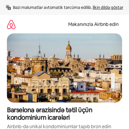
Məzmuna
Bəzi məlumatlar avtomatik tərcümə edilib. 
İlkin dildə göstər
keç
Məkanınızla Airbnb edin
Barselona ərazisində tətil üçün
kondominium icarələri
Airbnb-də unikal kondominiumlar tapıb bron edin