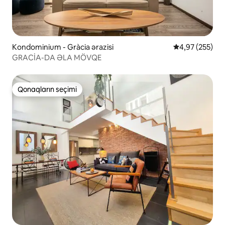
Kondominium - Gràcia ərazisi
Ortalama reyti
4,97 (255)
GRACİA-DA ƏLA MÖVQE
Qonaqların seçimi
Qonaqların seçimi