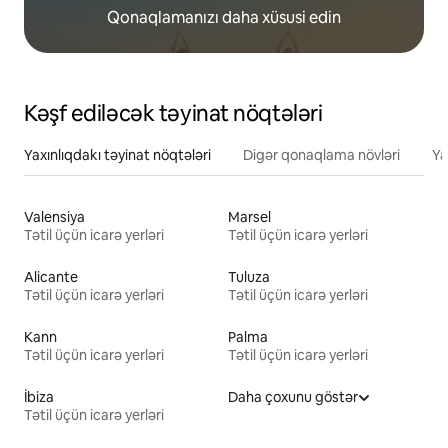
Qonaqlamanızı daha xüsusi edin
Kəşf ediləcək təyinat nöqtələri
Yaxınlıqdakı təyinat nöqtələri
Digər qonaqlama növləri
Ya
Valensiya
Marsel
Tətil üçün icarə yerləri
Tətil üçün icarə yerləri
Alicante
Tuluza
Tətil üçün icarə yerləri
Tətil üçün icarə yerləri
Kann
Palma
Tətil üçün icarə yerləri
Tətil üçün icarə yerləri
İbiza
Daha çoxunu göstər
Tətil üçün icarə yerləri