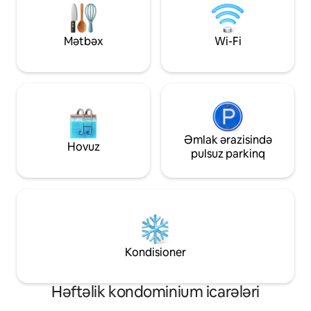
zavodları, ... Möhtəşəm mənzil tamamilə
mərtəbəsini alırsınız. Bu, Aralıq dənizinə
təmirlidir. Katalanda "zövq alın"
baxan binanın bütün mərtəbəsini əhatə
deməkdir və bu mə
edən, Qava Mar ərazisində yeganə unikal
Mətbəx
Wi-Fi
müddətdə Barsel
mənzildir. Şərq terrasından günəşin
zövq alacaqsınız. 
doğuşunu izləyəcək, Cənub balkonunda
sahildən və Montj
günəşdə unudulmaz anlardan zövq
dağına qədər şəh
alacaq və Qərb terrasında nahar
mənzərələr! Mərkəzi və təhlükəsiz
edərkən nəfəs dərəcəksiniz. Heç bir
ərazidə, ictimai nəq
qonşusu olmayan hər kəs baxmalıdır.
və Paseo de Gracia
Çünki bütün mərtəbə sizindir! Fantastik
mağazalarından cə
dəniz mənzərəli usta bezdirici otağın
Əmlak ərazisində
Hovuz
məsafədə yerləşən
150-179 sm ölçülü çarpayısı var. Hər
pulsuz parkinq
Barselonada unu
ikisində dəniz mənzərəli olan digər iki
keçirməyinizə imkan v
yataq otağında mat örtüklü 180-22 sm-lik
Müasir, zərif və çox
çarpayı üçün birlikdə birləşdirilə bilən 2
mənzili xüsusilə 30
ədəd birnəfərlik (90sm) çarpayı var. Şəxsi
və böyüklərdən ib
giriş, böyük üzgüçülük hovuzu və uşaq
göstərilən yaşayış
oyun meydançası vasitəsilə çimərliyə
Mənzilə daxil olm
birbaşa giriş. Piyada məsafəsində
Kondisioner
otağının və mətbə
yerləşən əla restoranlar və Barselonanın
mənzərəsinə sahib 
mərkəzi sadəcə 14 km məsafədədir.
dərhal xoş bir ev h
Mənzil təklif edir: 150 kvm + 30 kv.
Həftəlik kondominium icarələri
qəbul edilmiş deko
metrlik terraslar - 2 terrasda panoramalı
olunur. Yemək otağı rahat divan, düz
dəniz mənzərələri və girişi olan yataq