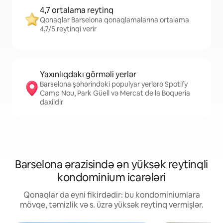
4,7 ortalama reytinq
Qonaqlar Barselona qonaqlamalarına ortalama
4,7/5 reytinqi verir
Yaxınlıqdakı görməli yerlər
Barselona şəhərindəki populyar yerlərə Spotify
Camp Nou, Park Güell və Mercat de la Boqueria
daxildir
Barselona ərazisində ən yüksək reytinqli
kondominium icarələri
Qonaqlar da eyni fikirdədir: bu kondominiumlara
mövqe, təmizlik və s. üzrə yüksək reytinq vermişlər.