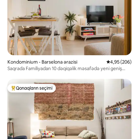
Kondominium - Barselona ərazisi
Ortalama reytin
4,95 (206)
Saqrada Familiyadan 10 dəqiqəlik məsafədə yeni geniş
mənzil
Qonaqların seçimi
Populyar "Qonaqların seçimi"