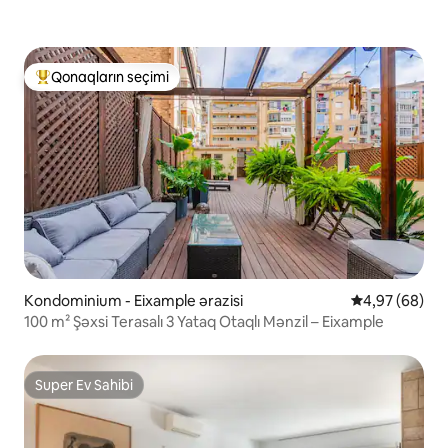
Qonaqların seçimi
Populyar "Qonaqların seçimi"
Kondominium - Eixample ərazisi
Ortalama reyt
4,97 (68)
100 m² Şəxsi Terasalı 3 Yataq Otaqlı Mənzil – Eixample
Super Ev Sahibi
Super Ev Sahibi