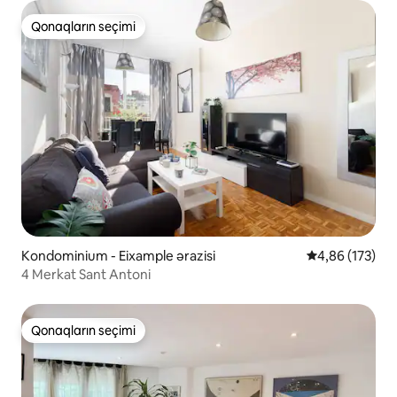
Qonaqların seçimi
Qonaqların seçimi
Kondominium - Eixample ərazisi
Ortalama reyti
4,86 (173)
4 Merkat Sant Antoni
Qonaqların seçimi
Qonaqların seçimi