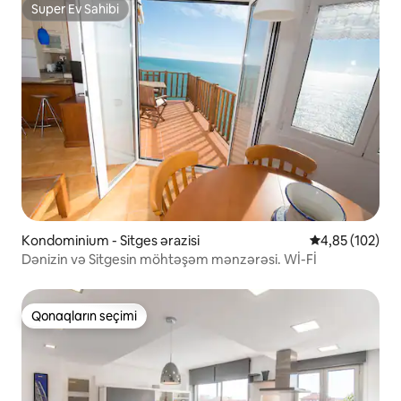
Super Ev Sahibi
Super Ev Sahibi
Kondominium - Sitges ərazisi
Ortalama reyti
4,85 (102)
Dənizin və Sitgesin möhtəşəm mənzərəsi. Wİ-Fİ
Qonaqların seçimi
Qonaqların seçimi