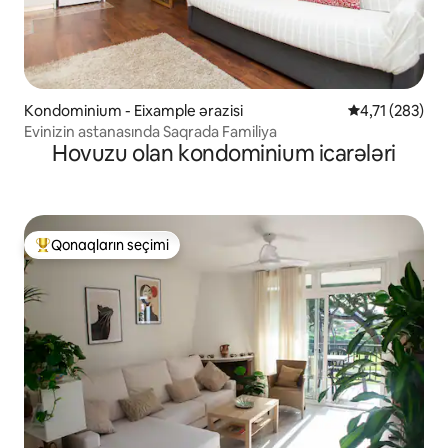
Kondominium - Eixample ərazisi
Ortalama reyti
4,71 (283)
Evinizin astanasında Saqrada Familiya
Hovuzu olan kondominium icarələri
Qonaqların seçimi
Populyar "Qonaqların seçimi"