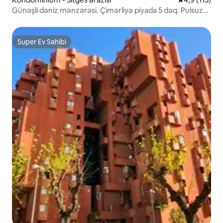
Günəşli dəniz mənzərəsi. Çimərliyə piyada 5 dəq. Pulsuz
parkinq
Super Ev Sahibi
Super Ev Sahibi