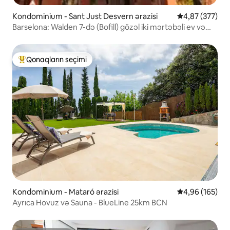
Kondominium - Sant Just Desvern ərazisi
Ortalama reyti
4,87 (377)
Barselona: Walden 7-də (Bofill) gözəl iki mərtəbəli ev və
hovuz
Qonaqların seçimi
Populyar "Qonaqların seçimi"
Kondominium - Mataró ərazisi
Ortalama reyti
4,96 (165)
Ayrıca Hovuz və Sauna - BlueLine 25km BCN