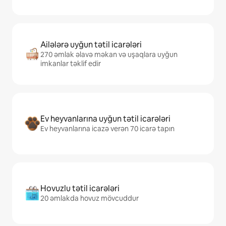
Ailələrə uyğun tətil icarələri
270 əmlak əlavə məkan və uşaqlara uyğun
imkanlar təklif edir
Ev heyvanlarına uyğun tətil icarələri
Ev heyvanlarına icazə verən 70 icarə tapın
Hovuzlu tətil icarələri
20 əmlakda hovuz mövcuddur