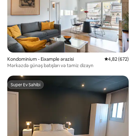
Kondominium - Eixample ərazisi
Ortalama reyti
4,82 (672)
Mərkəzdə günəş batışları və təmiz dizayn
Super Ev Sahibi
Super Ev Sahibi