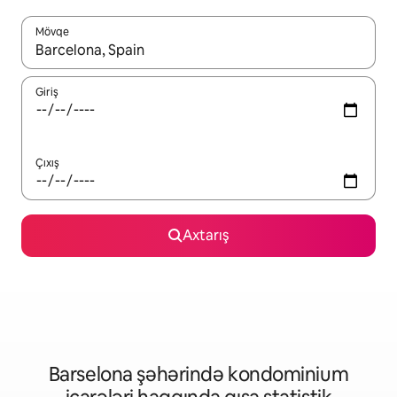
Mövqe
Nəticələr varsa, yuxarı və aşağı ox düymələri ilə naviqasiya edin,
Giriş
Çıxış
Axtarış
Barselona şəhərində kondominium