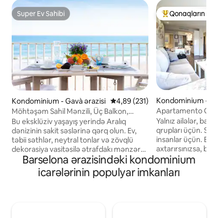
Super Ev Sahibi
Qonaqların seç
Super Ev Sahibi
Populyar "Qonaqla
Kondominium - Ei
Kondominium - Gavà ərazisi
Ortalama reytinq 4,89/5, 231 rəy
4,89 (231)
azisi
Apartamento Gaud
Möhtəşəm Sahil Mənzili, Üç Balkon,
ilhamları ilə. Parla
Dəniz Mənzərələri
Yalnız ailələr, baş 
Bu eksklüziv yaşayış yerində Aralıq
təhlükəsiz.
qrupları üçün. Saki
dənizinin sakit səslərinə qərq olun. Ev,
insanlar üçün. Bar
təbii səthlər, neytral tonlar və zövqlü
axtarırsınızsa, baş
dekorasiya vasitəsilə ətrafdakı mənzərə
Barselona ərazisindəki kondominium
sakit və günəşli m
ilə harmoniya yaratmaq üçün diqqətlə
avro dəyərində ayr
hazırlanmışdır. Şərq balkonundan
icarələrinin populyar imkanları
bağlı mərkəzi pros
günəşin doğuşunu izləyin, Cənub
Küçədə metro və a
terrasında dalğaların səsindən zövq alın
bütün imkanları tap
və Qərb balkonunda nahar edərkən gün
supermarket, sup
batımına aşiq olun. Qonşuları ilə birlikdə
aptek, Banklar, ka
baxmalı deyilsiniz, çünki mənzilin bütün