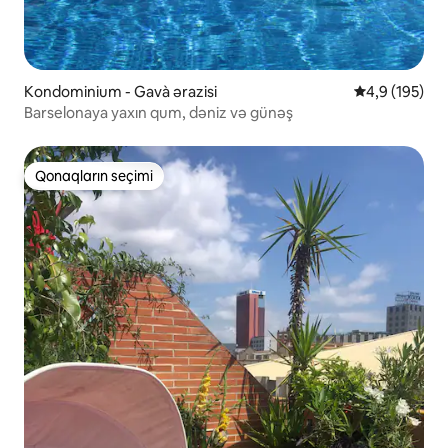
Kondominium - Gavà ərazisi
Ortalama reyt
4,9 (195)
Barselonaya yaxın qum, dəniz və günəş
Qonaqların seçimi
Qonaqların seçimi