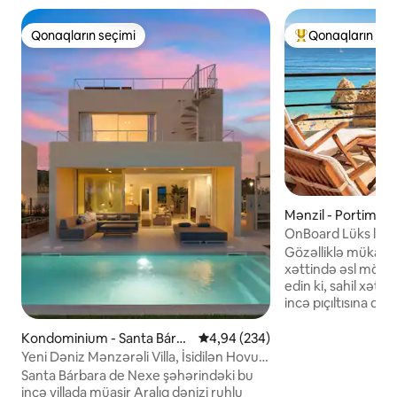
Qonaqların seçimi
Qonaqların seç
Qonaqların seçimi
Populyar "Qonaqla
Mənzil - Portimão 
OnBoard Lüks l Çi
Okean Mənzərəsi
Gözəlliklə mükafatl
xəttində əsl möht
edin ki, sahil xətt
incə pıçıltısına qəd
Pərdələri açın, ü
geniş, parıldayan
Kondominium - Santa Bárba
Ortalama reytinq 4,94/5, 234 rə
4,94 (234)
mənzərəsi qarşını
ra de Nexe ərazisi
Yeni Dəniz Mənzərəli Villa, İsidilən Hovuz,
Lüks Mənzil səslən
Damüstü Cakuzi
Santa Bárbara de Nexe şəhərindəki bu
cazibədardır. Sakitl
incə villada müasir Aralıq dənizi ruhlu