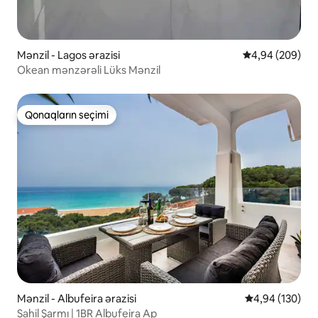
Mənzil - Lagos ərazisi
Ortalama reytin
4,94 (209)
Okean mənzərəli Lüks Mənzil
Qonaqların seçimi
Qonaqların seçimi
Mənzil - Albufeira ərazisi
Ortalama reyti
4,94 (130)
Sahil Şarmı | 1BR Albufeira Ap