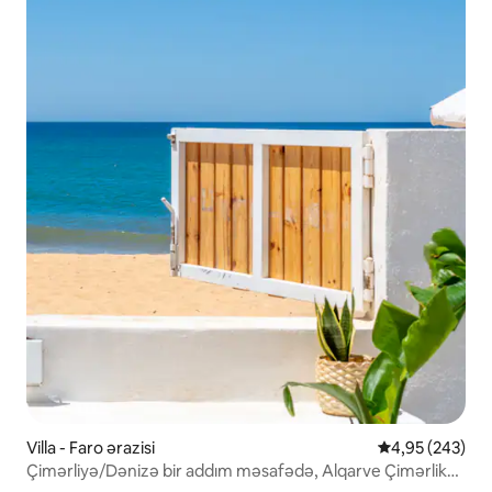
Villa - Faro ərazisi
Ortalama reyti
4,95 (243)
Çimərliyə/Dənizə bir addım məsafədə, Alqarve Çimərlik
Evi