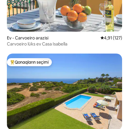
Ev - Carvoeiro ərazisi
Ortalama reyti
4,91 (127)
Carvoeiro lüks ev Casa Isabella
Qonaqların seçimi
Populyar "Qonaqların seçimi"