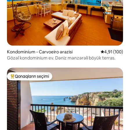
Kondominium - Carvoeiro ərazisi
Ortalama reyti
4,91 (100)
Gözəl kondominium ev. Dəniz mənzərəli böyük terras.
Qonaqların seçimi
Populyar "Qonaqların seçimi"