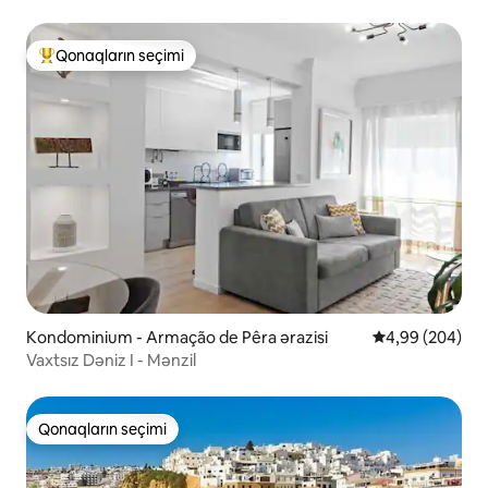
Qonaqların seçimi
Populyar "Qonaqların seçimi"
Kondominium - Armação de Pêra ərazisi
Ortalama reytin
4,99 (204)
Vaxtsız Dəniz I - Mənzil
Qonaqların seçimi
Qonaqların seçimi