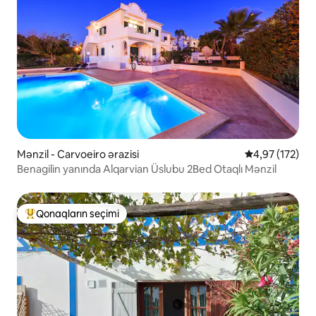
Mənzil - Carvoeiro ərazisi
Ortalama reyti
4,97 (172)
Benagilin yanında Alqarvian Üslubu 2Bed Otaqlı Mənzil
Qonaqların seçimi
Populyar "Qonaqların seçimi"