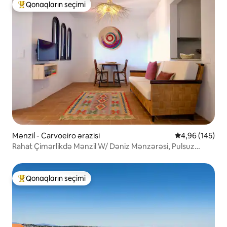
Qonaqların seçimi
Populyar "Qonaqların seçimi"
Mənzil - Carvoeiro ərazisi
Ortalama reyti
4,96 (145)
Rahat Çimərlikdə Mənzil W/ Dəniz Mənzərəsi, Pulsuz
Parkinq vəKondisioner
Qonaqların seçimi
Populyar "Qonaqların seçimi"