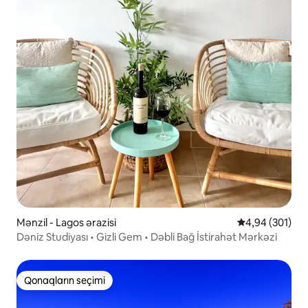
Mənzil - Lagos ərazisi
Ortalama reyti
4,94 (301)
Dəniz Studiyası • Gizli Gem • Dəbli Bağ İstirahət Mərkəzi
Qonaqların seçimi
Qonaqların seçimi