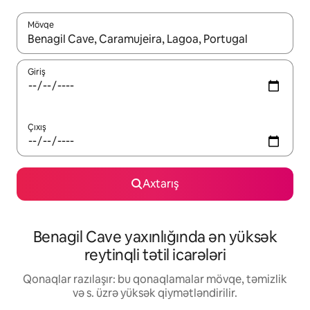
Mövqe
Nəticələr varsa, yuxarı və aşağı ox düymələri ilə naviqasiya edin,
Giriş
Çıxış
Axtarış
Benagil Cave yaxınlığında ən yüksək
reytinqli tətil icarələri
Qonaqlar razılaşır: bu qonaqlamalar mövqe, təmizlik
və s. üzrə yüksək qiymətləndirilir.