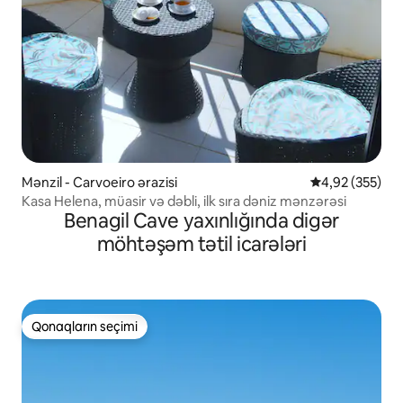
Mənzil - Carvoeiro ərazisi
Ortalama reyti
4,92 (355)
Kasa Helena, müasir və dəbli, ilk sıra dəniz mənzərəsi
Benagil Cave yaxınlığında digər
möhtəşəm tətil icarələri
Qonaqların seçimi
Qonaqların seçimi