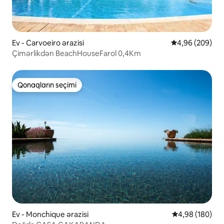
Ev - Carvoeiro ərazisi
Ortalama reytin
4,96 (209)
Çimərlikdən BeachHouseFarol 0,4Km
Qonaqların seçimi
Qonaqların seçimi
Ev - Monchique ərazisi
Ortalama reyti
4,98 (180)