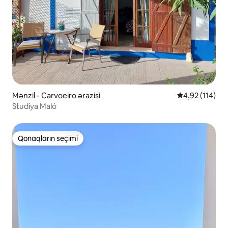
Mənzil - Carvoeiro ərazisi
Ortalama reyti
4,92 (114)
Studiya Maló
Qonaqların seçimi
Qonaqların seçimi