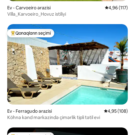
Ev - Carvoeiro ərazisi
Ortalama reyti
4,96 (117)
Villa_Karvoeiro_Hovuz istiliyi
Qonaqların seçimi
Populyar "Qonaqların seçimi"
Ev - Ferragudo ərazisi
Ortalama reyti
4,95 (108)
Köhnə kənd mərkəzində çimərlik tipli tətil evi