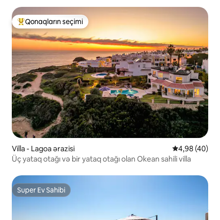
Qonaqların seçimi
Populyar "Qonaqların seçimi"
Villa - Lagoa ərazisi
Ortalama reyt
4,98 (40)
Üç yataq otağı və bir yataq otağı olan Okean sahili villa
Super Ev Sahibi
Super Ev Sahibi