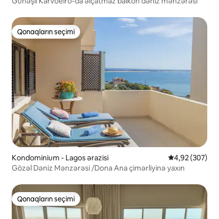
Günəşli Karvoeiro-da əlçatmaz balkon dəniz mənzərəsi
Qonaqların seçimi
Qonaqların seçimi
Kondominium - Lagos ərazisi
Ortalama reyti
4,92 (307)
Gözəl Dəniz Mənzərəsi /Dona Ana çimərliyinə yaxın
Qonaqların seçimi
Qonaqların seçimi