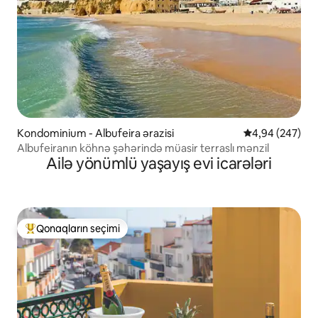
Kondominium - Albufeira ərazisi
Ortalama reytin
4,94 (247)
Albufeiranın köhnə şəhərində müasir terraslı mənzil
Ailə yönümlü yaşayış evi icarələri
Qonaqların seçimi
Populyar "Qonaqların seçimi"