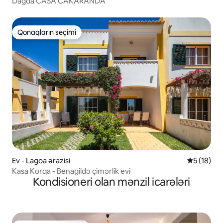
Dağda CASA CAKARANDA
Qonaqların seçimi
Qonaqların seçimi
Ev - Lagoa ərazisi
Ortalama r
5 (18)
Kasa Korqa - Benagildə çimərlik evi
Kondisioneri olan mənzil icarələri