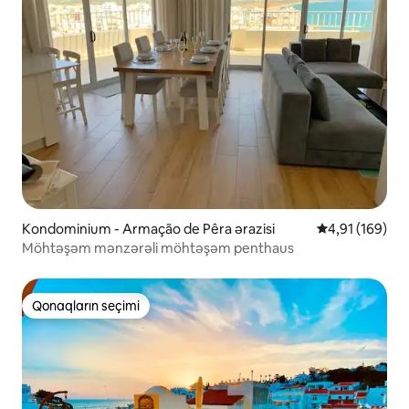
Kondominium - Armação de Pêra ərazisi
Ortalama reyti
4,91 (169)
Möhtəşəm mənzərəli möhtəşəm penthaus
Qonaqların seçimi
Qonaqların seçimi