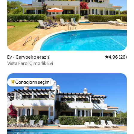
Ev - Carvoeiro ərazisi
Ortalama reyt
4,96 (26)
Vista Farol Çimərlik Evi
Qonaqların seçimi
Populyar "Qonaqların seçimi"