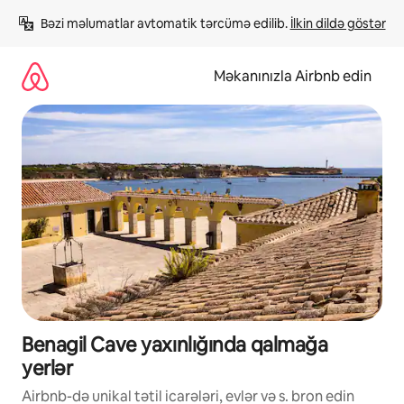
Məzmuna
Bəzi məlumatlar avtomatik tərcümə edilib. 
İlkin dildə göstər
keç
Məkanınızla Airbnb edin
Benagil Cave yaxınlığında qalmağa
yerlər
Airbnb-də unikal tətil icarələri, evlər və s. bron edin