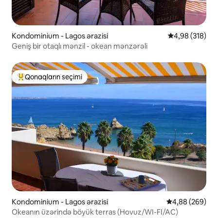
Kondominium - Lagos ərazisi
Ortalama reyti
4,98 (318)
Geniş bir otaqlı mənzil - okean mənzərəli
Qonaqların seçimi
Populyar "Qonaqların seçimi"
Kondominium - Lagos ərazisi
Ortalama reytin
4,88 (269)
Okeanın üzərində böyük terras (Hovuz/WI-FI/AC)