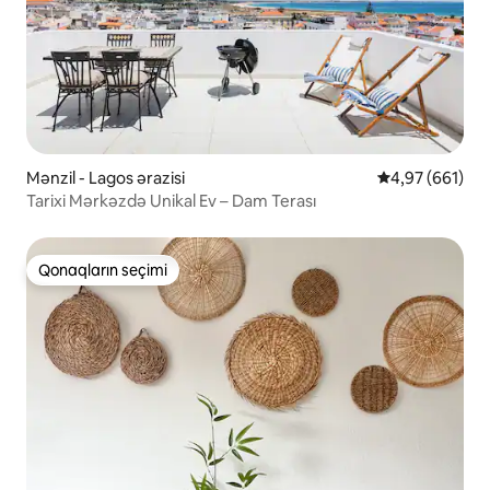
Mənzil - Lagos ərazisi
Ortalama reyti
4,97 (661)
Tarixi Mərkəzdə Unikal Ev – Dam Terası
Qonaqların seçimi
Qonaqların seçimi