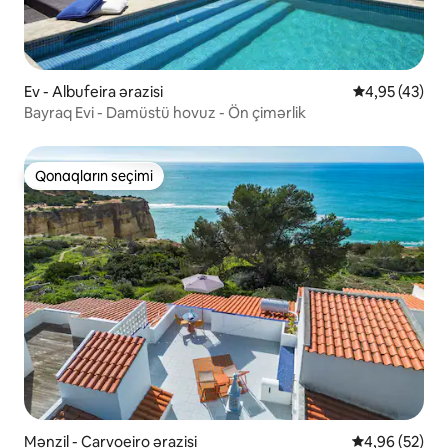
Ev - Albufeira ərazisi
Ortalama reyt
4,95 (43)
Bayraq Evi - Damüstü hovuz - Ön çimərlik
Qonaqların seçimi
Qonaqların seçimi
Mənzil - Carvoeiro ərazisi
Ortalama reyt
4,96 (52)