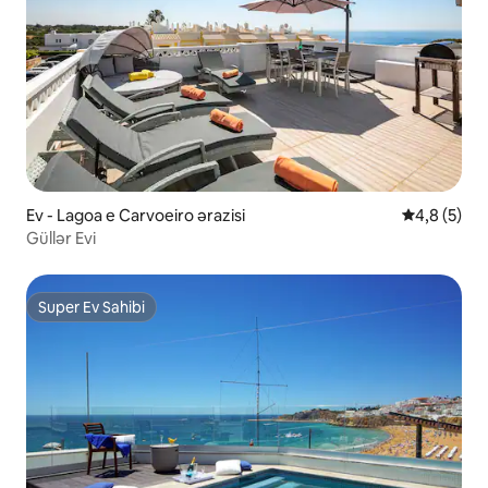
Ev - Lagoa e Carvoeiro ərazisi
Ortalama re
4,8 (5)
Güllər Evi
Super Ev Sahibi
Super Ev Sahibi