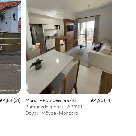
Ortalama reytinq 4,84/5, 31 rəy
4,84 (31)
Mənzil - Pompéia ərazisi
Ortalama reytinq 4,93
4,93 (14)
Pompeydə mənzil - AP 1101
Dəyər
·
Mövqe
·
Mənzərə