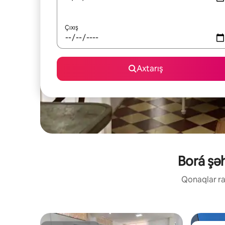
Çıxış
Axtarış
Borá şəh
Qonaqlar raz