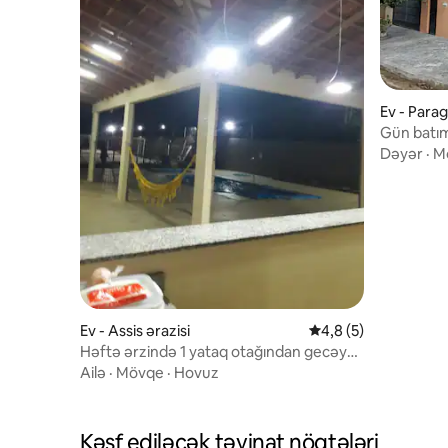
Ev - Parag
Gün batımı
otaq/Tam/
Dəyər
·
M
Ev - Assis ərazisi
Ortalama reytinq 4,8
4,8 (5)
Həftə ərzində 1 yataq otağından gecəyə
qədər bütöv ev
Ailə
·
Mövqe
·
Hovuz
Kəşf ediləcək təyinat nöqtələri