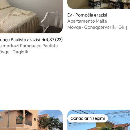
Ev - Pompéia ərazisi
Apartamento Malta
Mövqe
·
Qonaqpərvərlik
·
Giriş
uaçu Paulista ərazisi
Ortalama reytinq 4,87/5, 23 rəy
4,87 (23)
a mərkəzi Paraguaçu Paulista
övqe
·
Dəqiqlik
/5, 5 rəy
Qonaqların seçimi
Qonaqların seçimi