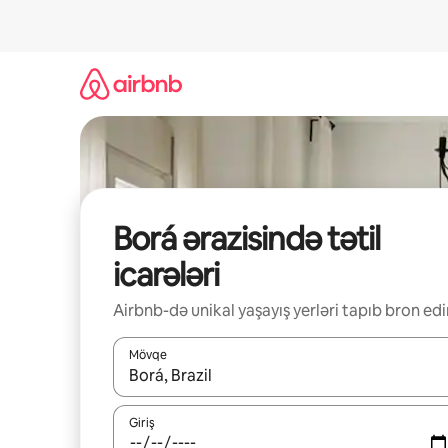
Məzmuna
keç
Borá ərazisində tətil
icarələri
Airbnb-də unikal yaşayış yerləri tapıb bron edi
Mövqe
Nəticələr varsa, yuxarı və aşağı ox düymələri ilə na
Giriş