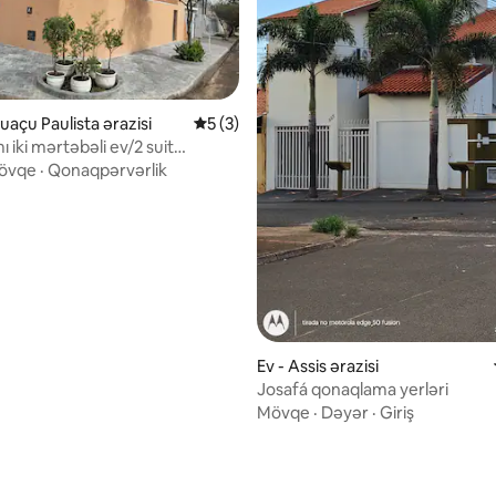
uaçu Paulista ərazisi
Ortalama reytinq 5/5, 3 rəy
5 (3)
 iki mərtəbəli ev/2 suit
Tətil sahəsi
övqe
·
Qonaqpərvərlik
/5, 5 rəy
Ev - Assis ərazisi
Josafá qonaqlama yerləri
Mövqe
·
Dəyər
·
Giriş