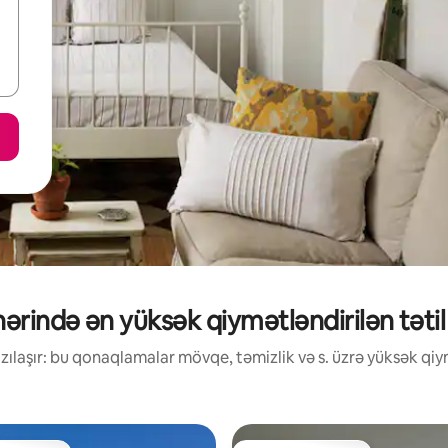
ərində ən yüksək qiymətləndirilən tətil 
ılaşır: bu qonaqlamalar mövqe, təmizlik və s. üzrə yüksək qiym