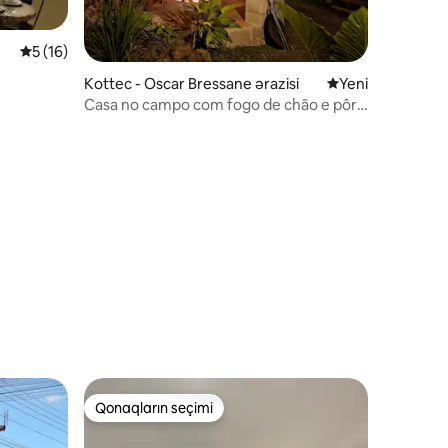
Ortalama reytinq 5/5, 16 rəy
5 (16)
Kottec - Oscar Bressane ərazisi
Qalmağa yeni yer
Yeni
Casa no campo com fogo de chão e pôr
do sol
Qonaqların seçimi
Qonaqların seçimi