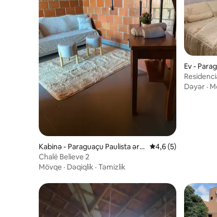
Ev - Parag
Residenci
Dəyər
·
M
Kabinə - Paraguaçu Paulista əra
Ortalama reytinq 4,6
4,6 (5)
zisi
Chalé Believe 2
Mövqe
·
Dəqiqlik
·
Təmizlik