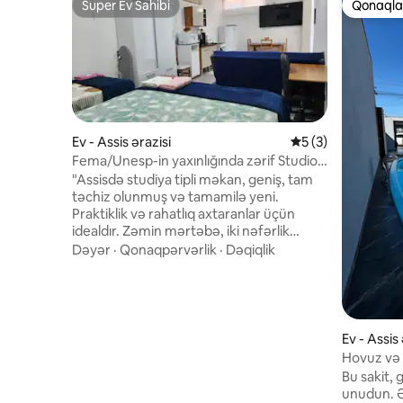
Super Ev Sahibi
Qonaqlar
Super Ev Sahibi
Qonaqlar
Ev - Assis ərazisi
Ortalama reytinq 5
5 (3)
Fema/Unesp-in yaxınlığında zərif Studio
üslublu ev.
"Assisdə studiya tipli məkan, geniş, tam
təchiz olunmuş və tamamilə yeni.
Praktiklik və rahatlıq axtaranlar üçün
idealdır. Zəmin mərtəbə, iki nəfərlik
çarpayı, bir nəfərlik çarpayı və yataq-
Dəyər
·
Qonaqpərvərlik
·
Dəqiqlik
divan olan vahid məkan. 65 düymlük
Smart TV, kondisioner, tam təchiz
olunmuş mətbəx və iş sahəsi ilə təchiz
olunub. Müstəqil giriş, açıq hava sahəsi və
kameralarla izlənilən qaraj. Əlavə ödəniş
Ev - Assis 
müqabilində camaşırxana. Mərkəzi
Hovuz və 
mövqe: FEMA-dan 500 metr, magistral
Bu sakit, 
yoldan/avtobus dayanacağından 1 km və
unudun. Ə
UNESP-dən 1,5 km məsafədə. İndi bron