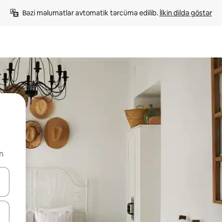
Bəzi məlumatlar avtomatik tərcümə edilib. 
İlkin dildə göstər
n
viqasiya edin, yaxud da toxunma və ya svayp jestləri ilə araşdırın.