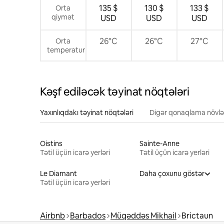
135 $
130 $
133 $
Orta
qiymət
USD
USD
USD
26°C
26°C
27°C
Orta
temperatur
Kəşf ediləcək təyinat nöqtələri
Yaxınlıqdakı təyinat nöqtələri
Digər qonaqlama növlə
Oistins
Sainte-Anne
Tətil üçün icarə yerləri
Tətil üçün icarə yerləri
Le Diamant
Daha çoxunu göstər
Tətil üçün icarə yerləri
Airbnb
Barbados
Müqəddəs Mikhail
Brictaun