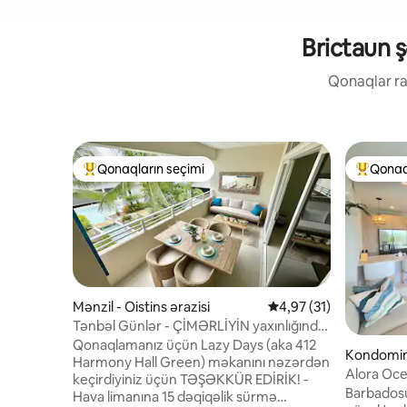
Brictaun ş
Qonaqlar raz
Qonaqların seçimi
Qonaq
Populyar "Qonaqların seçimi"
Populyar
Mənzil - Oistins ərazisi
Ortalama reytinq 4,97/
4,97 (31)
Tənbəl Günlər - ÇİMƏRLİYİN yaxınlığında
1BR KONDOMİNİUM
Qonaqlamanız üçün Lazy Days (aka 412
Kondomin
Harmony Hall Green) məkanını nəzərdən
razisi
Alora Oce
keçirdiyiniz üçün TƏŞƏKKÜR EDİRİK! -
və Okean
Barbadosu
Hava limanına 15 dəqiqəlik sürmə