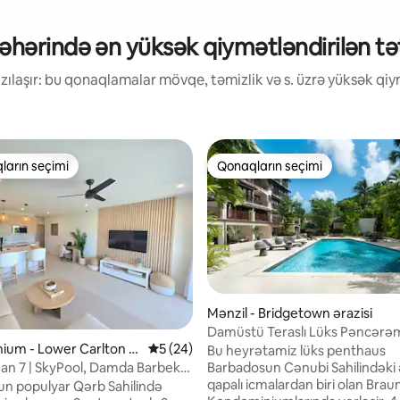
əhərində ən yüksək qiymətləndirilən təti
ılaşır: bu qonaqlamalar mövqe, təmizlik və s. üzrə yüksək qiym
ların seçimi
Qonaqların seçimi
 "Qonaqların seçimi"
Qonaqların seçimi
5, 31 rəy
Mənzil - Bridgetown ərazisi
Damüstü Teraslı Lüks Pəncərə
ium - Lower Carlton ə
Ortalama reytinq 5/5, 24 rəy
5 (24)
ümumi Hovuz və İdman Zalı
Bu heyrətamiz lüks penthaus
an 7 | SkyPool, Damda Barbekü
Barbadosun Cənubi Sahilindəki 
 Mənzərəsi
qapalı icmalardan biri olan Brau
n populyar Qərb Sahilində