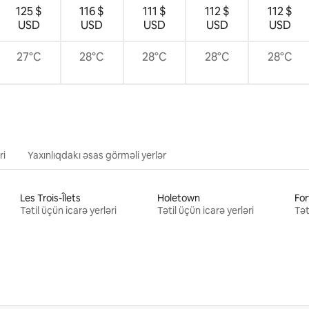
125 $
116 $
111 $
112 $
112 $
USD
USD
USD
USD
USD
27°C
28°C
28°C
28°C
28°C
ri
Yaxınlıqdakı əsas görməli yerlər
Les Trois-Îlets
Holetown
For
Tətil üçün icarə yerləri
Tətil üçün icarə yerləri
Tət