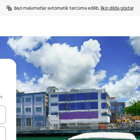
Bəzi məlumatlar avtomatik tərcümə edilib. 
İlkin dildə göstər
n
viqasiya edin, yaxud da toxunma və ya svayp jestləri ilə araşdırın.