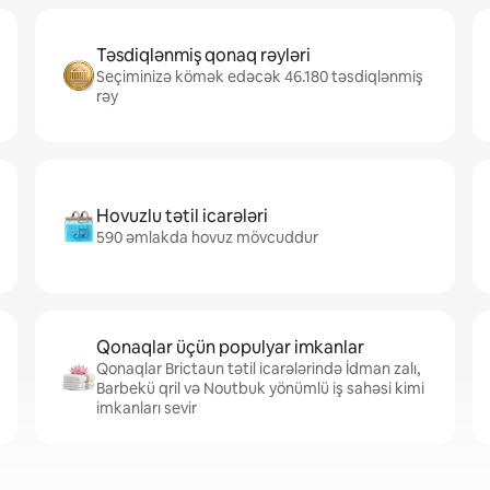
Təsdiqlənmiş qonaq rəyləri
Seçiminizə kömək edəcək 46.180 təsdiqlənmiş
rəy
Hovuzlu tətil icarələri
590 əmlakda hovuz mövcuddur
Qonaqlar üçün populyar imkanlar
Qonaqlar Brictaun tətil icarələrində İdman zalı,
Barbekü qril və Noutbuk yönümlü iş sahəsi kimi
imkanları sevir