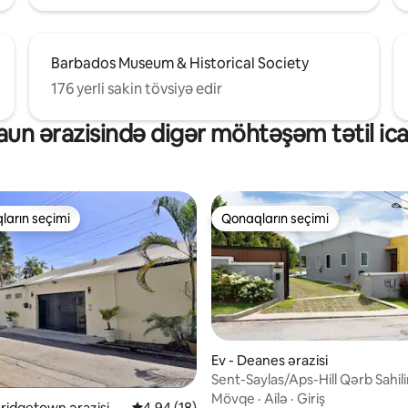
Barbados Museum & Historical Society
176 yerli sakin tövsiyə edir
aun ərazisində digər möhtəşəm tətil ica
ların seçimi
Qonaqların seçimi
 "Qonaqların seçimi"
Qonaqların seçimi
Ev - Deanes ərazisi
Sent-Saylas/Aps-Hill Qərb Sahil
Hovuzlu Villa
Mövqe
·
Ailə
·
Giriş
5, 37 rəy
Bridgetown ərazisi
Ortalama reytinq 4,94/5, 18 rəy
4,94 (18)