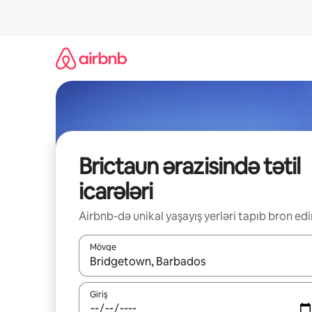
Məzmuna
keç
Brictaun ərazisində tətil
icarələri
Airbnb-də unikal yaşayış yerləri tapıb bron edi
Mövqe
Nəticələr varsa, yuxarı və aşağı ox düymələri ilə na
Giriş