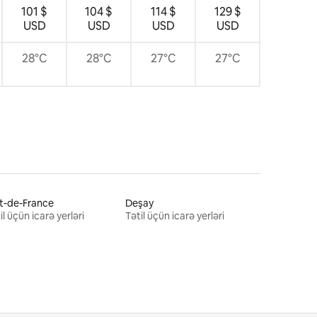
101 $
104 $
114 $
129 $
USD
USD
USD
USD
28°C
28°C
27°C
27°C
t-de-France
Deşay
il üçün icarə yerləri
Tətil üçün icarə yerləri