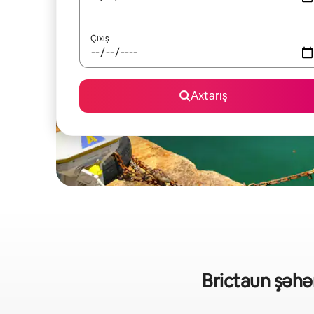
Çıxış
Axtarış
Brictaun şəhər