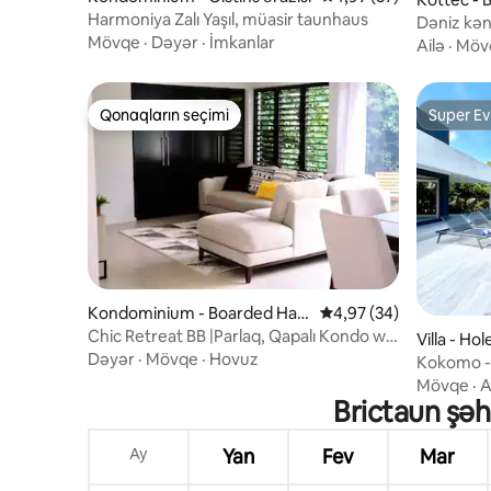
Harmoniya Zalı Yaşıl, müasir taunhaus
Dəniz kən
Mövqe
·
Dəyər
·
İmkanlar
Ailə
·
Möv
Qonaqların seçimi
Super Ev
Qonaqların seçimi
Super Ev
Kondominium - Boarded Hall
Ortalama reytinq 4,97/
4,97 (34)
ərazisi
Chic Retreat BB |Parlaq, Qapalı Kondo w/
Villa - Ho
Hovuz + Kondisioner
Dəyər
·
Mövqe
·
Hovuz
Kokomo - 
lüks hovuz
Mövqe
·
A
Brictaun şəh
Ay
Yan
Fev
Mar