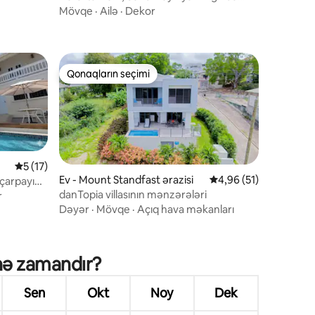
mənzil
Mövqe
·
Ailə
·
Dekor
Qonaqların seçimi
Qonaqların seçimi
Ortalama reytinq 5/5, 17 rəy
5 (17)
Ev - Mount Standfast ərazisi
Ortalama reytinq 4,96
4,96 (51)
 çarpayı
ğı vahəsi
danTopia villasının mənzərələri
r
Dəyər
·
Mövqe
·
Açıq hava məkanları
 nə zamandır?
Sen
Okt
Noy
Dek