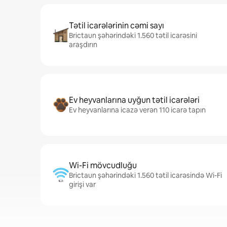
Tətil icarələrinin cəmi sayı
Brictaun şəhərindəki 1.560 tətil icarəsini
araşdırın
Ev heyvanlarına uyğun tətil icarələri
Ev heyvanlarına icazə verən 110 icarə tapın
Wi-Fi mövcudluğu
Brictaun şəhərindəki 1.560 tətil icarəsində Wi-Fi
girişi var