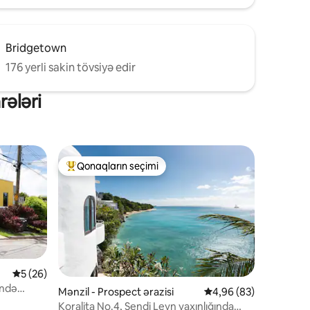
Bridgetown
176 yerli sakin tövsiyə edir
rələri
Qonaqların seçimi
Populyar "Qonaqların seçimi"
Ortalama reytinq 5/5, 26 rəy
5 (26)
ində
Mənzil - Prospect ərazisi
Ortalama reytinq 4,96
4,96 (83)
Koralita No.4, Sendi Leyn yaxınlığında