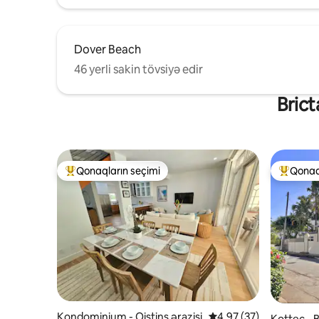
Dover Beach
46 yerli sakin tövsiyə edir
Brict
Qonaqların seçimi
Qonaq
Populyar "Qonaqların seçimi"
Populyar
Kondominium - Oistins ərazisi
Ortalama reytinq 4,97/
4,97 (37)
Kottec - 