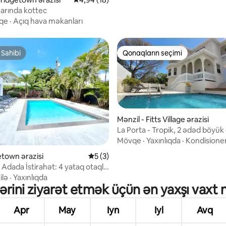
arında kottec
qe
·
Açıq hava məkanları
 Sahibi
Qonaqların seçimi
 Sahibi
Qonaqların seçimi
Mənzil - Fitts Village ərazisi
La Porta - Tropik, 2 ədəd böyük
olan, dəniz mənzərəli yataq ota
Mövqe
·
Yaxınlıqda
·
Kondisione
5, 34 rəy
letown ərazisi
Ortalama reytinq 5/5, 3 rəy
5 (3)
Adada İstirahət: 4 yataq otaqlı
lu villa
ilə
·
Yaxınlıqda
ərini ziyarət etmək üçün ən yaxşı vaxt
Apr
May
Iyn
Iyl
Avq