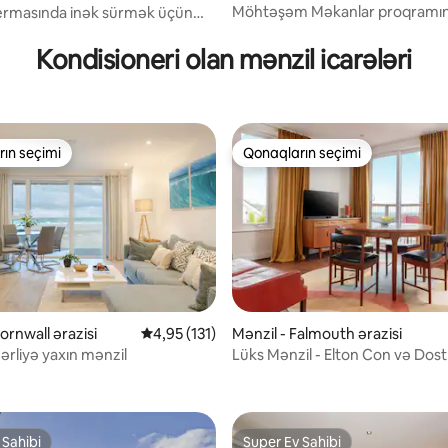
Möhtəşəm Məkanlar proqramın
ermasında inək sürmək üçün
, 130 rəy
Cakkuzi, Odun Soba və Dəniz
Mənzərələri
Kondisioneri olan mənzil icarələri
ın seçimi
Qonaqların seçimi
ın seçimi
Qonaqların seçimi
ornwall ərazisi
Ortalama reytinq 4,95/5, 131 rəy
4,95 (131)
Mənzil - Falmouth ərazisi
ərliyə yaxın mənzil
Lüks Mənzil - Elton Con və Dostl
, 102 rəy
 Sahibi
Super Ev Sahibi