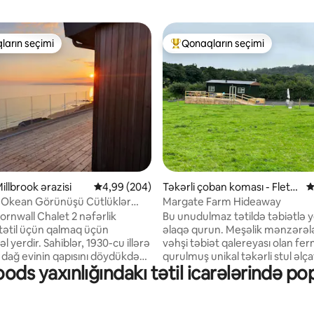
ların seçimi
Qonaqların seçimi
 "Qonaqların seçimi"
Populyar "Qonaqların seçimi"
, 106 rəy
illbrook ərazisi
Ortalama reytinq 4,99/5, 204 rəy
4,99 (204)
Təkərli çoban koması - Fletc
O
hersbridge ərazisi
 Okean Görünüşü Cütlüklər
Margate Farm Hideaway
ornwall Chalet 2 nəfərlik
Bu unudulmaz tətildə təbiətlə 
tətil üçün qalmaq üçün
əlaqə qurun. Meşəlik mənzərələ
yerdir. Sahiblər, 1930-cu illərə
vəhşi təbiət qalereyası olan fe
al dağ evinin qapısını döydükdən
qurulmuş unikal təkərli stul əlç
s yaxınlığındakı tətil icarələrində po
ənətkarlar tərəfindən bu
Sheperds daxması. İki dövrə, m
z standarta uyğun şəkildə
və Milli Etimad Parkına asanlıql
qurulduqdan sonra cənnət
olar. Çimərliklərin seçimi təxm
 yenidən yaratdılar. Rame
dəqiqəlik məsafədədir. Yerli gö