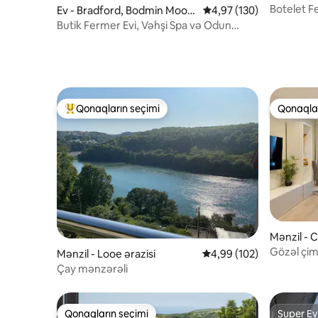
Botelet F
Ev - Bradford, Bodmin Moor,
Ortalama reytinq 4,97/5
4,97 (130)
kottec
Cornwall ərazisi
Butik Fermer Evi, Vəhşi Spa və Odun
Ateşi Kabinəsi
Qonaqların seçimi
Qonaqlar
Populyar "Qonaqların seçimi"
Qonaqlar
Mənzil - C
Gözəl çim
Mənzil - Looe ərazisi
Ortalama reytinq 4,99/5
4,99 (102)
Çay mənzərəli
Qonaqların seçimi
Super Ev