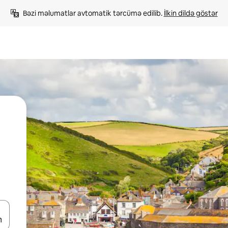
Bəzi məlumatlar avtomatik tərcümə edilib. 
İlkin dildə göstər
viqasiya edin, yaxud da toxunma və ya svayp jestləri ilə araşdırın.