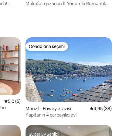
da!
Mükafat qazanan İt Yönümlü Romantik
Ev
Qonaqların seçimi
Qonaqların seçimi
Ortalama reytinq 5,0/5, 5 rəy
5,0 (5)
arı
Mənzil - Fowey ərazisi
Ortalama reytinq 4,95
4,95 (38)
Kapitanın 4 çarpayılıq evi
Super Ev Sahibi