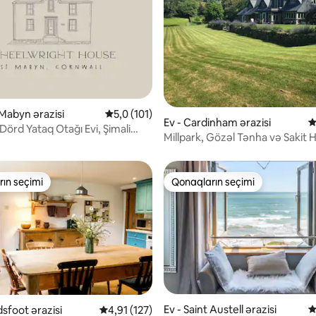
, 128 rəy
 Mabyn ərazisi
Ortalama reytinq 5,0/5, 101 rəy
5,0 (101)
Ev - Cardinham ərazisi
O
Dörd Yataq Otağı Evi, Şimali
Millpark, Gözəl Tənha və Sakit 
ahili
ın seçimi
Qonaqların seçimi
ın seçimi
Qonaqların seçimi
Ev - Saint Austell ərazisi
O
sfoot ərazisi
Ortalama reytinq 4,91/5, 127 rəy
4,91 (127)