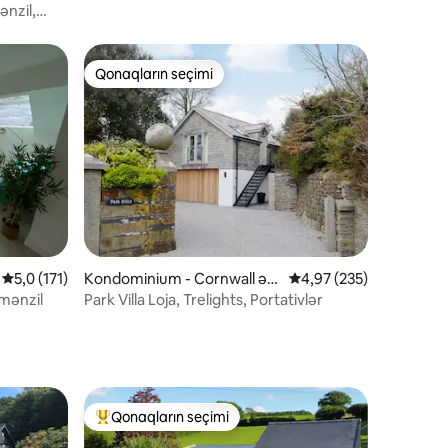
ənzil,
Qonaqların seçimi
Qonaqların seçimi
Ortalama reytinq 5,0/5, 171 rəy
5,0 (171)
Kondominium - Cornwall əra
Ortalama reytinq 4,97/5
4,97 (235)
zisi
mənzil
Park Villa Loja, Trelights, Portativlər
Qonaqların seçimi
Populyar "Qonaqların seçimi"