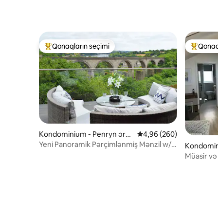
Qonaqların seçimi
Qonaq
Populyar "Qonaqların seçimi"
Populyar
Kondominium - Penryn əraz
Ortalama reytinq 4,96/5
4,96 (260)
isi
Yeni Panoramik Pərçimlənmiş Mənzil w/
Kondomin
Tesla Şarj Cihazı
zisi
Müasir və 
Accomod