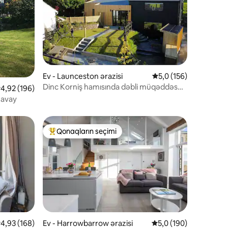
Ev - Launceston ərazisi
Ortalama reytinq 5,0/
5,0 (156)
Dinc Korniş hamısında dəbli müqəddəs
rtalama reytinq 4,92/5, 196 rəy
4,92 (196)
yer
Havay
Qonaqların seçimi
Populyar "Qonaqların seçimi"
rtalama reytinq 4,93/5, 168 rəy
4,93 (168)
Ev - Harrowbarrow ərazisi
Ortalama reytinq 5,0/
5,0 (190)