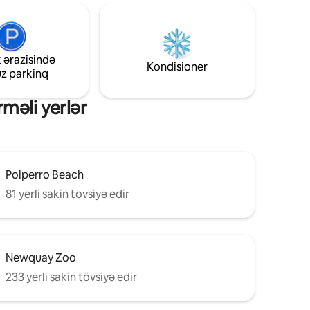
qarğıdalını kəşf etmək üçün mükəmməl
ne
mövqedir. Ayrı yataq otağı, tam bişirmə
axildir.
imkanları, qapalı özəl terras sahəsi,
cakuzi, od çanağı/barbekü. Dincəlmək və
 ərazisində
rahatlamaq üçün mükəmməl yer.
Kondisioner
uz parkinq
dəqiqəlik
məli yerlər
Polperro Beach
81 yerli sakin tövsiyə edir
Newquay Zoo
233 yerli sakin tövsiyə edir