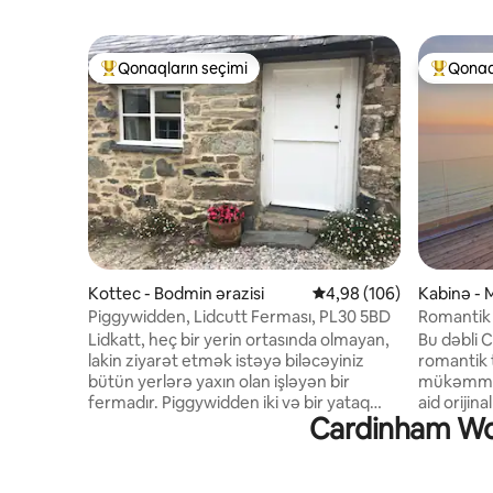
Qonaqların seçimi
Qonaq
Populyar "Qonaqların seçimi"
Populyar
Kottec - Bodmin ərazisi
Ortalama reytinq 4,98/5
4,98 (106)
Kabinə - M
Piggywidden, Lidcutt Ferması, PL30 5BD
Romantik
Kornvall
Lidkatt, heç bir yerin ortasında olmayan,
Bu dəbli C
lakin ziyarət etmək istəyə biləcəyiniz
romantik 
bütün yerlərə yaxın olan işləyən bir
mükəmməl 
fermadır. Piggywidden iki və bir yataq
aid orijin
Cardinham Wood
otağı və unikal xüsusiyyətləri olan,
və yerli s
yenidən qurulmuş rahat bir samanlıqdır.
heyrətami
Qoyun, alpaka və vəhşi təbiətlə əhatə
yenidən 
olunmuş sahəyə baxan piknik oturacağı
məkanlarını