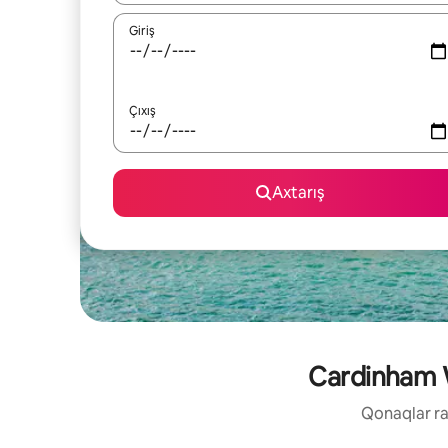
Giriş
Çıxış
Axtarış
Cardinham Wo
Qonaqlar raz