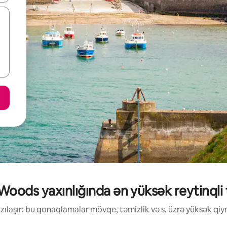
ods yaxınlığında ən yüksək reytinqli tə
ılaşır: bu qonaqlamalar mövqe, təmizlik və s. üzrə yüksək qiym