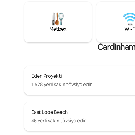
olan açıq havada oturma yeri var. Tək
Head , Lo
çarpayının altında ehtiyat tək döşək var,
uzanan o
bu da tək çarpayılı yataq otağını lazım
mənzərələ
olduqda rahat iki çarpayılı yataq otağına
yaxın. Whi
çevirə bilər. Fermada yerləşdiyimiz üçün
sadəcə is
Mətbəx
Wi-F
ev heyvanlarını qəbul edə bilmirik.
mənzərələ
Onların ba
Cardinham 
Eden Proyekti
1.528 yerli sakin tövsiyə edir
East Looe Beach
45 yerli sakin tövsiyə edir