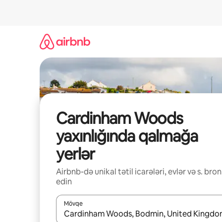
Məzmuna
keç
Cardinham Woods
yaxınlığında qalmağa
yerlər
Airbnb-də unikal tətil icarələri, evlər və s. bron
edin
Mövqe
Nəticələr varsa, yuxarı və aşağı ox düymələri ilə na