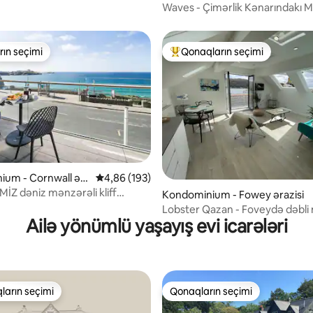
azisi
Waves - Çimərlik Kənarındakı M
Uotergeyt Körfəzi
ın seçimi
Qonaqların seçimi
ın seçimi
Populyar "Qonaqların seçimi"
ium - Cornwall əra
Ortalama reytinq 4,86/5, 193 rəy
4,86 (193)
Z dəniz mənzərəli kliff
, 107 rəy
Kondominium - Fowey ərazisi
ƏNZİL
Lobster Qazan - Foveydə dəbli 
Ailə yönümlü yaşayış evi icarələri
ların seçimi
Qonaqların seçimi
 "Qonaqların seçimi"
Qonaqların seçimi