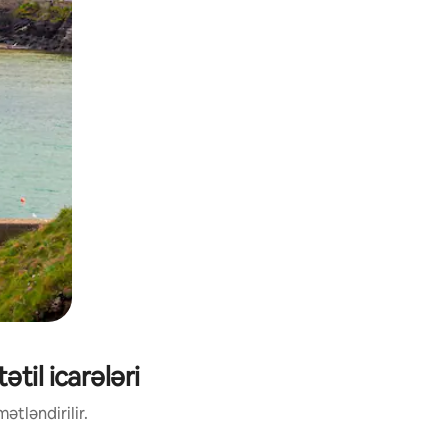
til icarələri
ətləndirilir.