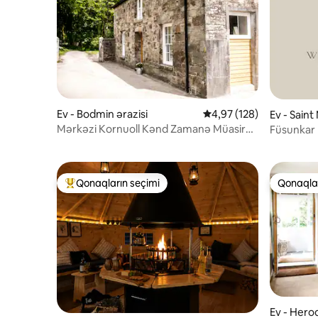
Ev - Bodmin ərazisi
Ortalama reytinq 4,97/5
4,97 (128)
Ev - Saint
Mərkəzi Kornuoll Kənd Zamanə Müasir
Füsunkar 
Sakit Barn
Kornuoll S
Qonaqların seçimi
Qonaqlar
Populyar "Qonaqların seçimi"
Qonaqlar
Ev - Herod