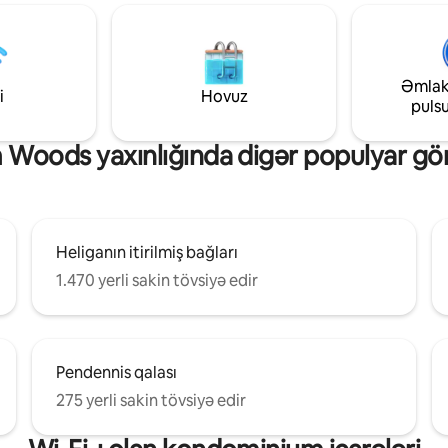
oe, Seaton & Downderry qədər
yerlərə Eden layihəsi, Adrenalin
kean üzərində panoramik
Karxanası, Kamel Krik, Trethor
r. HMS Raleigh & PolhawnFort
İstirahət Ferması və daha çoxu d
tsand Bay çimərliyinin milləri,
Lanhydrock qolf klubundan və
Əmlak
tirahət edin və panoramik
mağazaları, supermarketləri və
i
Hovuz
puls
rdən və okeandan zövq alın
Kinoteatrı olan qəsəbədən beş 
cısı dağ evi Seadriftdir
məsafədəyik.
Woods yaxınlığında digər populyar gör
Heliganın itirilmiş bağları
1.470 yerli sakin tövsiyə edir
Pendennis qalası
275 yerli sakin tövsiyə edir