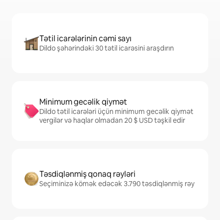
Tətil icarələrinin cəmi sayı
Dildo şəhərindəki 30 tətil icarəsini araşdırın
Minimum gecəlik qiymət
Dildo tətil icarələri üçün minimum gecəlik qiymət
vergilər və haqlar olmadan 20 $ USD təşkil edir
Təsdiqlənmiş qonaq rəyləri
Seçiminizə kömək edəcək 3.790 təsdiqlənmiş rəy