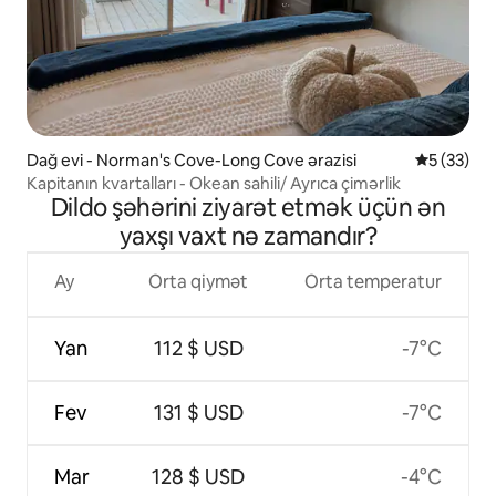
Dağ evi - Norman's Cove-Long Cove ərazisi
Ortalama r
5 (33)
Kapitanın kvartalları - Okean sahili/ Ayrıca çimərlik
Dildo şəhərini ziyarət etmək üçün ən
yaxşı vaxt nə zamandır?
Ay
Orta qiymət
Orta temperatur
Yan
112 $ USD
-7°C
Fev
131 $ USD
-7°C
Mar
128 $ USD
-4°C