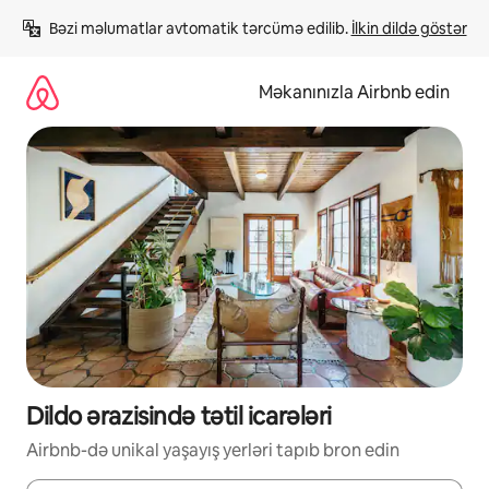
Məzmuna
Bəzi məlumatlar avtomatik tərcümə edilib. 
İlkin dildə göstər
keç
Məkanınızla Airbnb edin
Dildo ərazisində tətil icarələri
Airbnb-də unikal yaşayış yerləri tapıb bron edin