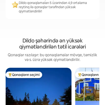
Dildo qonaqlamaları 5 üzərindən 4,9 ortalama
reytinq ilə qonaqlar tərəfindən yüksək
qiymətləndirilir!
Dildo şəhərində ən yüksək
qiymətləndirilən tətil icarələri
Qonaqlar razılaşır: bu qonaqlamalar mövqe, təmizlik
və s. üzrə yüksək qiymətləndirilir.
Qonaqların seçimi
Qonaqların seç
Populyar "Qonaqların seçimi"
Populyar "Qonaqla