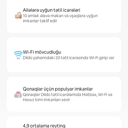
Ailələrə uyğun tətil icarələri
10 əmlak əlavə məkan və uşaqlara uyğun
imkanlar təklif edir
Wi-Fi mövcudluğu
Dildo şəhərindəki 20 tətil icarəsində Wi-Fi girişi var
Qonaqlar üçün populyar imkanlar
Qonaqlar Dildo tətil icarələrində Mətbəx, Wi-Fi və
Hovuz kimi imkanları sevir
4,9 ortalama reytinq