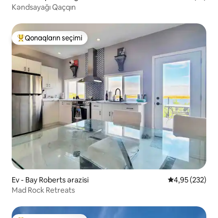
Kəndsayağı Qaçqın
Qonaqların seçimi
Populyar "Qonaqların seçimi"
Ev - Bay Roberts ərazisi
Ortalama reyti
4,95 (232)
Mad Rock Retreats