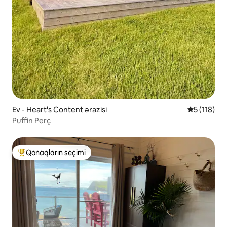
Ev - Heart's Content ərazisi
Ortalama re
5 (118)
Puffin Perç
Qonaqların seçimi
Populyar "Qonaqların seçimi"