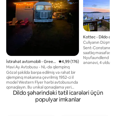
Kottec - Dildo əraz
Culiyanın Düşməsi
okean mənzərəli 
Sent-Constanın av
saatlıq məsafəsind
Nyufaundlend şəhə
İstirahət avtomobili - Gree
Ortalama reytinq 4,99/5, 176 rəy
4,99 (176)
ənənəvi, 4 ulduzlu 
n's Harbour ərazisi
Mavi Ay Avtobusu - NL-də qlempinq
evimə xoş gəlmisin
Gözəl şəkildə bərpa edilmiş və rahat bir
Dildo, Trinity Körfə
qlempinq məkanına çevrilmiş 1952-ci il
araşdırmaq üçün m
model Western Flyer hərbi avtobusunda
Bu evdə bir çox tək
qonaqlayın. Bu unikal qonaqlama yeri
lakin o, yenə də öz
Dildo şəhərindəki tətil icarələri üçün
vintaj üslubu ilə müasir komfortu bir
cazibəsini saxlayır. Yaxınlıqda Dildo Craf
araya gətirir. Burada istilik, kondisioner,
Pivəxanası və Muze
populyar imkanlar
içməli su, tələbə əsasən isti su təmin
Qəhvəxanası, Nan
edən propan qazlı duş (qısa duş qəbul
mağazası və uşaq 
etmək tövsiyə olunur) və sadə yeməklər
Anderson's cove y