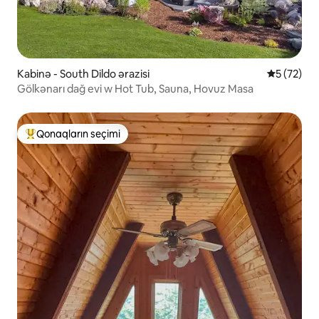
Kabinə - South Dildo ərazisi
Ortalama r
5 (72)
Gölkənarı dağ evi w Hot Tub, Sauna, Hovuz Masa
Qonaqların seçimi
Populyar "Qonaqların seçimi"