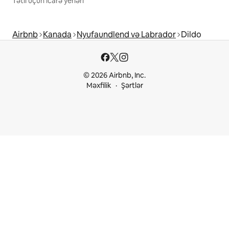
Tətil üçün icarə yerləri
Airbnb
Kanada
Nyufaundlend və Labrador
Dildo
© 2026 Airbnb, Inc.
Məxfilik
Şərtlər