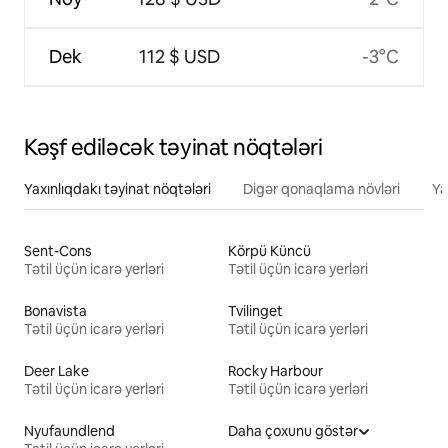
Dek
112 $ USD
-3°C
Kəşf ediləcək təyinat nöqtələri
Yaxınlıqdakı təyinat nöqtələri
Digər qonaqlama növləri
Ya
Sent-Cons
Körpü Küncü
Tətil üçün icarə yerləri
Tətil üçün icarə yerləri
Bonavista
Tvilinget
Tətil üçün icarə yerləri
Tətil üçün icarə yerləri
Deer Lake
Rocky Harbour
Tətil üçün icarə yerləri
Tətil üçün icarə yerləri
Nyufaundlend
Daha çoxunu göstər