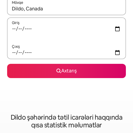
Mövqe
Nəticələr varsa, yuxarı və aşağı ox düymələri ilə naviqasiya edin,
Giriş
Çıxış
Axtarış
Dildo şəhərində tətil icarələri haqqında
qısa statistik məlumatlar