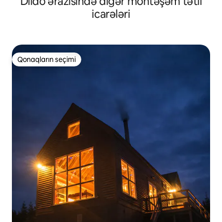
Dildo ərazisində digər möhtəşəm tətil
icarələri
Qonaqların seçimi
Qonaqların seçimi