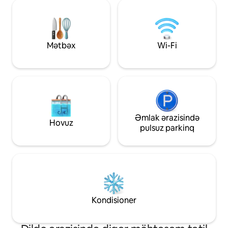
hazırlamaq üçün kiçik mətbəx var. Daxili
cəmi 10 dəqiqə mə
məkanı düşünülmüş şəkildə dizayn
edilmiş Blue Moon Avtobusu istirahət
etmək və unikal bir qonaqlama təcrübəsi
yaşamaq üçün səmimi, yaddaqalan bir
Mətbəx
Wi-Fi
məkan təklif edir.
Əmlak ərazisində
Hovuz
pulsuz parkinq
Kondisioner