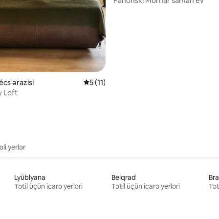
Panonski Mornar saman ev
écs ərazisi
Ortalama reytinq 5/5, 11 rəy
5 (11)
y Loft
li yerlər
Lyüblyana
Belqrad
Bra
Tətil üçün icarə yerləri
Tətil üçün icarə yerləri
Tət