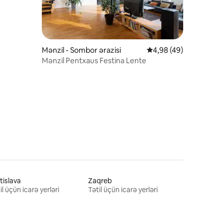
Mənzil - Sombor ərazisi
Ortalama reytinq 4,98
4,98 (49)
Mənzil Pentxaus Festina Lente
tislava
Zaqreb
il üçün icarə yerləri
Tətil üçün icarə yerləri