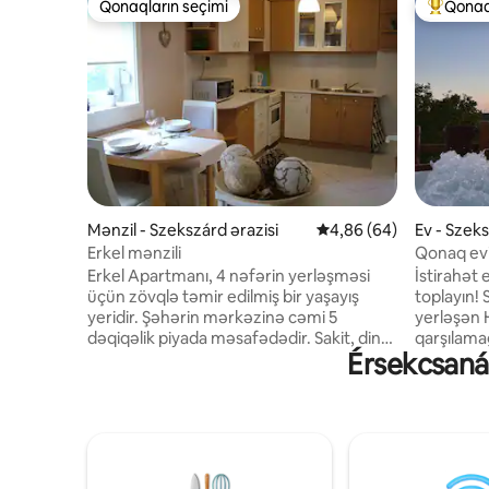
Qonaqların seçimi
Qonaq
Qonaqların seçimi
Populyar
Mənzil - Szekszárd ərazisi
Ortalama reytinq 4,86/
4,86 (64)
Ev - Szeks
Erkel mənzili
Qonaq evin
Erkel Apartmanı, 4 nəfərin yerləşməsi
İstirahət 
üçün zövqlə təmir edilmiş bir yaşayış
toplayın! 
yeridir. Şəhərin mərkəzinə cəmi 5
yerləşən 
dəqiqəlik piyada məsafədədir. Sakit, dinc
qarşılamağ
Érsekcsanád
kiçik küçədə yerləşir, bütün gün pulsuz
silsiləsin
park imkanı var. Mətbəx və yemək otağı
əhatə olu
gözəl, işıqlı, xoş mənzərə və atmosferə
üçün nəzə
malikdir. Soyuducu, mikrodalğalı soba və
Terrasım
yemək bişirmək üçün lazımi
ala və ya
avadanlıqlarla təchiz olunub. Çörək
bilərsiniz
bişirmək və paltar yumaq imkanı yoxdur.
və dincəli