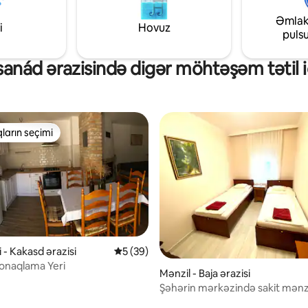
rd şərab bölgəsini araşdırın:
Əmlak
kı şərab zavodlarına asanlıqla
i
Hovuz
puls
siniz
anád ərazisində digər möhtəşəm tətil i
ların seçimi
 "Qonaqların seçimi"
 - Kakasd ərazisi
Ortalama reytinq 5/5, 39 rəy
5 (39)
onaqlama Yeri
Mənzil - Baja ərazisi
Şəhərin mərkəzində sakit mənz