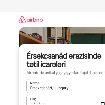
Məzmuna
keç
Érsekcsanád ərazisində
tətil icarələri
Airbnb-də unikal yaşayış yerləri tapıb bron edi
Mövqe
Nəticələr varsa, yuxarı və aşağı ox düymələri ilə na
Giriş