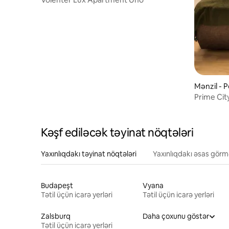
Mənzil - P
Prime Cit
Kəşf ediləcək təyinat nöqtələri
Yaxınlıqdakı təyinat nöqtələri
Yaxınlıqdakı əsas görmə
Budapeşt
Vyana
Tətil üçün icarə yerləri
Tətil üçün icarə yerləri
Zalsburq
Daha çoxunu göstər
Tətil üçün icarə yerləri