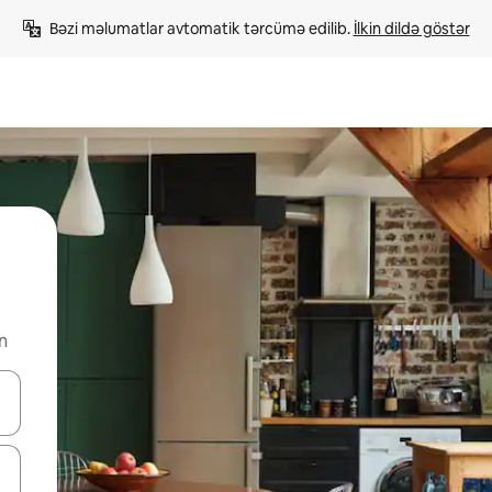
Bəzi məlumatlar avtomatik tərcümə edilib. 
İlkin dildə göstər
n
viqasiya edin, yaxud da toxunma və ya svayp jestləri ilə araşdırın.