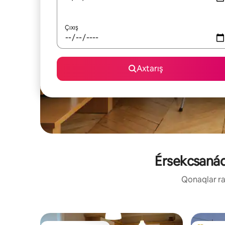
Çıxış
Axtarış
Érsekcsanád 
Qonaqlar raz