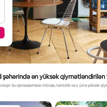
şəhərində ən yüksək qiymətləndirilən tə
ılaşır: bu qonaqlamalar mövqe, təmizlik və s. üzrə yüksək qiym