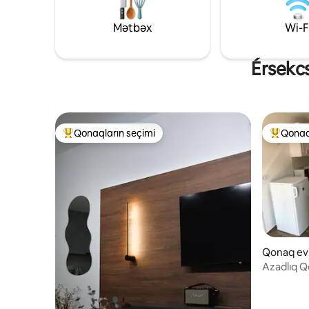
Böyük şərab bölgəmiz qonaqlarımıza
ya Szekszá
zəngin proqramlar təklif edir. Mənzildə
yaxınlıqda
Mətbəx
Wi-F
siqaret çəkmək olmaz. Pulsuz WIFI
gedə bilər
istifadə imkanı.
Érsekcs
Qonaqların seçimi
Qonaq
Populyar "Qonaqların seçimi"
Populyar
Qonaq evi
Azadlıq Q