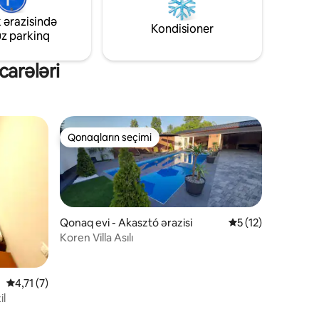
yemək otağı, böyük qonaq otağı, iki
hamam otağı, tualet və üç yataq otağı.
 ərazisində
Kondisioner
uz parkinq
carələri
Qonaqların seçimi
Qonaqların seçimi
Qonaq evi - Akasztó ərazisi
Ortalama reytinq 5
5 (12)
Koren Villa Asılı
Ortalama reytinq 4,71/5, 7 rəy
4,71 (7)
il