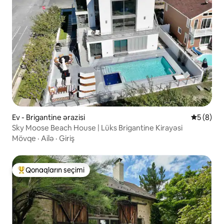
Ev - Brigantine ərazisi
Ortalama 
5 (8)
Sky Moose Beach House | Lüks Brigantine Kirayəsi
Mövqe
·
Ailə
·
Giriş
Qonaqların seçimi
Populyar "Qonaqların seçimi"