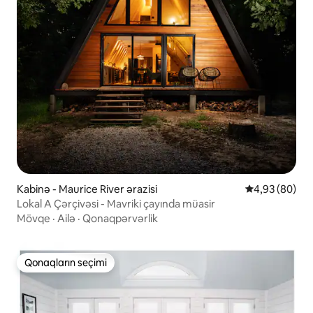
Kabinə - Maurice River ərazisi
Ortalama reyt
4,93 (80)
Lokal A Çərçivəsi - Mavriki çayında müasir
Mövqe
·
Ailə
·
Qonaqpərvərlik
Qonaqların seçimi
Qonaqların seçimi