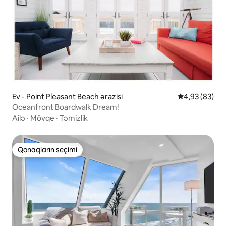
Ev - Point Pleasant Beach ərazisi
Ortalama reyt
4,93 (83)
Oceanfront Boardwalk Dream!
Ailə
·
Mövqe
·
Təmizlik
Qonaqların seçimi
Qonaqların seçimi