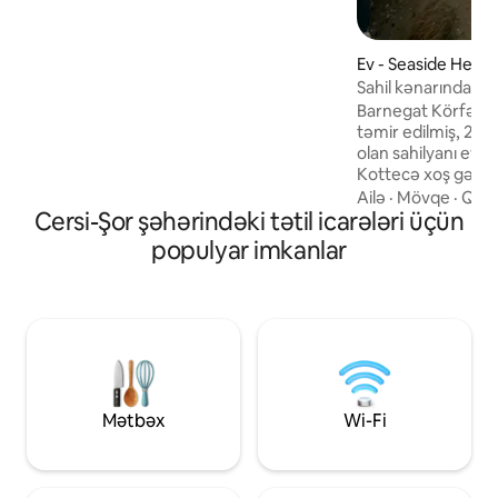
döşəkağı və dəsmallar ✔ Çimərlik
ləvazimatları ✔ Ucqar parkinq ✔ Cersi
Sahili, Michael's Seaside Rentals
Ev - Seaside Height
tərəfindən daha yaxşı ev sahibliyi🌊
Sahil kənarında ra
gün batımı mənzər
Barnegat Körfəzin
təmir edilmiş, 2 y
olan sahilyanı evə
Kottecə xoş gəlmişsi
məkanda açıq plan,
Ailə
·
Mövqe
·
Qona
Cersi-Şor şəhərindəki tətil icarələri üçün
körfəzdəki çimərliy
Şor sahilində möh
populyar imkanlar
axtaran ailələr və 
mükəmməldir. ✔ 4 SSH çimərlik nişanı ✔
4 Ortli çimərliyi n
çimərliyi ✔ Barbekü
Təmiz döşəkağı və
ləvazimatları ✔ M
parkinq ✔ Cersi Sah
Rentals tərəfindən 
Mətbəx
Wi-Fi
🌊