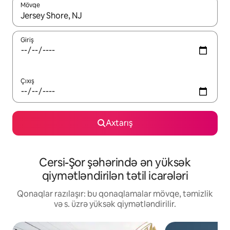
Mövqe
Nəticələr varsa, yuxarı və aşağı ox düymələri ilə naviqasiya edin,
Giriş
Çıxış
Axtarış
Cersi-Şor şəhərində ən yüksək
qiymətləndirilən tətil icarələri
Qonaqlar razılaşır: bu qonaqlamalar mövqe, təmizlik
və s. üzrə yüksək qiymətləndirilir.