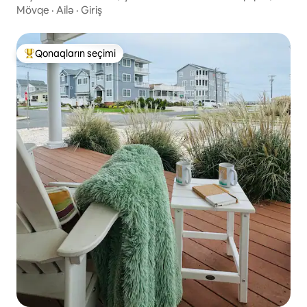
Qəhvə
Mövqe
·
Ailə
·
Giriş
Qonaqların seçimi
Populyar "Qonaqların seçimi"