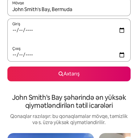
Mövqe
Nəticələr varsa, yuxarı və aşağı ox düymələri ilə naviqasiya edin,
Giriş
Çıxış
Axtarış
John Smith's Bay şəhərində ən yüksək
qiymətləndirilən tətil icarələri
Qonaqlar razılaşır: bu qonaqlamalar mövqe, təmizlik
və s. üzrə yüksək qiymətləndirilir.