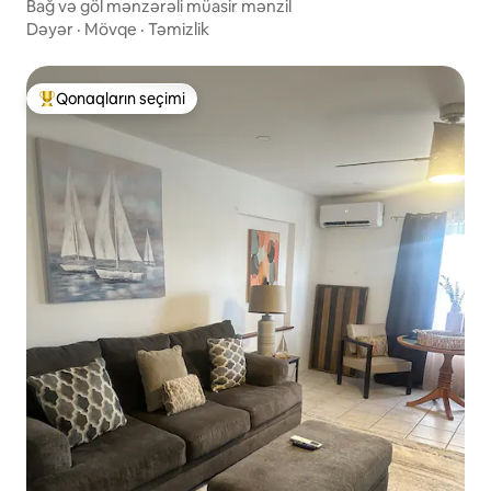
Bağ və göl mənzərəli müasir mənzil
Dəyər
·
Mövqe
·
Təmizlik
Qonaqların seçimi
Populyar "Qonaqların seçimi"