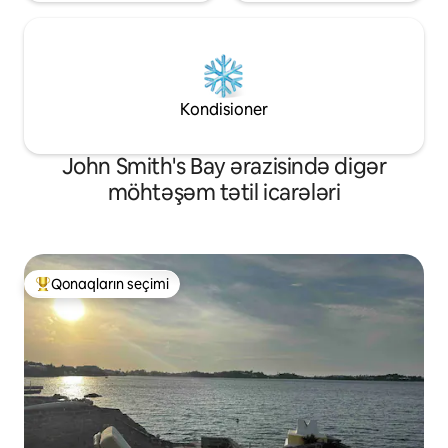
Kondisioner
John Smith's Bay ərazisində digər
möhtəşəm tətil icarələri
Qonaqların seçimi
Populyar "Qonaqların seçimi"