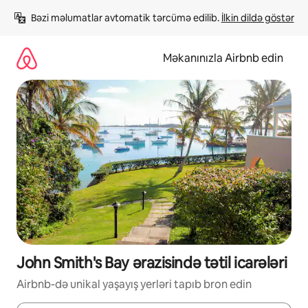
Məzmuna
Bəzi məlumatlar avtomatik tərcümə edilib. 
İlkin dildə göstər
keç
Məkanınızla Airbnb edin
John Smith's Bay ərazisində tətil icarələri
Airbnb-də unikal yaşayış yerləri tapıb bron edin