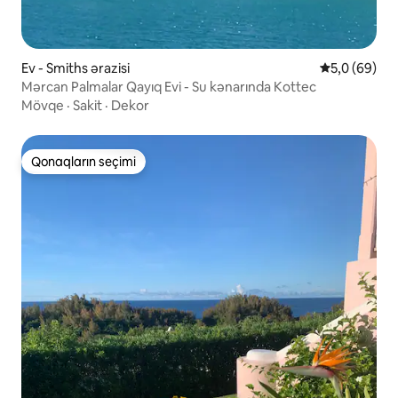
Ev - Smiths ərazisi
Ortalama rey
5,0 (69)
Mərcan Palmalar Qayıq Evi - Su kənarında Kottec
Mövqe
·
Sakit
·
Dekor
Qonaqların seçimi
Qonaqların seçimi