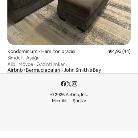
Kondominium - Hamilton ərazisi
Ortalama reyt
4,93 (44)
Simdell - Aşağı
Ailə
·
Mövqe
·
Gəzinti imkanı
Airbnb
Bermud adaları
John Smith's Bay
© 2026 Airbnb, Inc.
Məxfilik
Şərtlər