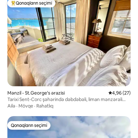
Qonaqların seçimi
Populyar "Qonaqların seçimi"
Mənzil - St.George's ərazisi
Ortalama reyt
4,96 (27)
Tarixi Sent-Corc şəhərində dəbdəbəli, liman mənzərəli
mənzil
Ailə
·
Mövqe
·
Rahatlıq
Qonaqların seçimi
Qonaqların seçimi