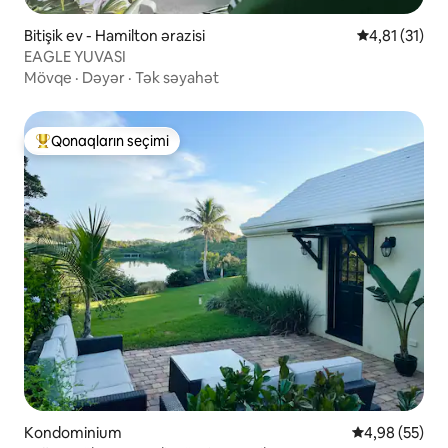
Bitişik ev - Hamilton ərazisi
Ortalama reyt
4,81 (31)
EAGLE YUVASI
Mövqe
·
Dəyər
·
Tək səyahət
Qonaqların seçimi
Populyar "Qonaqların seçimi"
Kondominium
Ortalama reyt
4,98 (55)