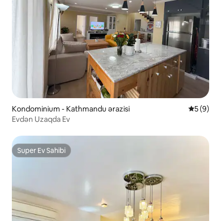
Kondominium - Kathmandu ərazisi
Ortalama 
5 (9)
Evdən Uzaqda Ev
Super Ev Sahibi
Super Ev Sahibi