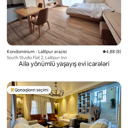
Kondominium - Lalitpur ərazisi
Ortalama rey
4,88 (8)
South Studio Flat 2, Lalitpur Inn
Ailə yönümlü yaşayış evi icarələri
Qonaqların seçimi
Populyar "Qonaqların seçimi"