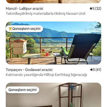
Mənzil - Lalitpur ərazisi
Ortalama r
5 (32)
Təkmilləşdirilmiş materiallarla tikilmiş Newari Unit
Qonaqların seçimi
Populyar "Qonaqların seçimi"
Torpaq ev - Godawari ərazisi
Ortalama r
5 (41)
Katmandu yaxınlığında Hilltop Earthbag Sığınacağı
Qonaqların seçimi
Qonaqların seçimi