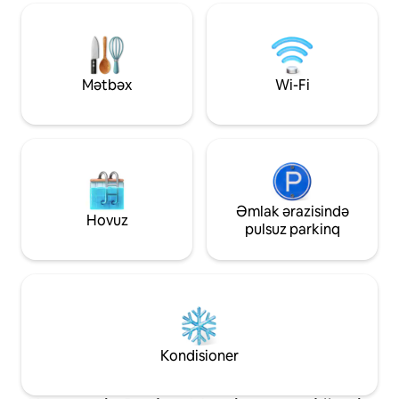
köçərilər və trekkingçilər üçün idealdır
kifayət qədər yarad
(pulsuz baqaj qoyma yeri). Açarsız öz-
Ümid edirik ki, şir
özünə giriş — ev sahibi ilə görüş yoxdur.
alacaqsınız.
Tam məxfilik üçün insansız. Geri ödənilə
bilən təhlükəsizlik depoziti tələb olunur.
Mətbəx
Wi-Fi
Skandinaviya dizaynı Nepal səmimiyyəti
ilə birləşir.
Əmlak ərazisində
Hovuz
pulsuz parkinq
Kondisioner