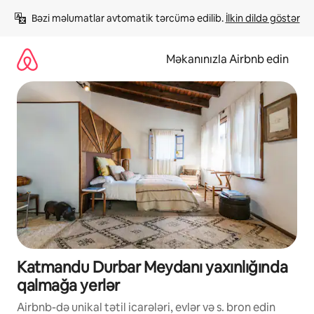
Məzmuna
Bəzi məlumatlar avtomatik tərcümə edilib. 
İlkin dildə göstər
keç
Məkanınızla Airbnb edin
Katmandu Durbar Meydanı yaxınlığında
qalmağa yerlər
Airbnb-də unikal tətil icarələri, evlər və s. bron edin