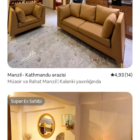
Mənzil - Kathmandu ərazisi
Ortalama reyt
4,93 (14)
Müasir və Rahat Mənzil | Kalanki yaxınlığında
Super Ev Sahibi
Super Ev Sahibi