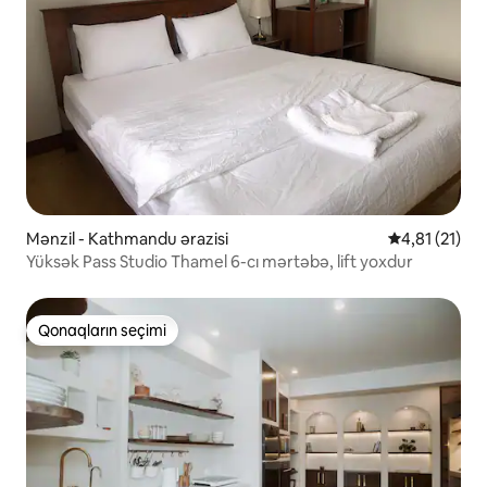
Mənzil - Kathmandu ərazisi
Ortalama reyt
4,81 (21)
Yüksək Pass Studio Thamel 6-cı mərtəbə, lift yoxdur
Qonaqların seçimi
Qonaqların seçimi