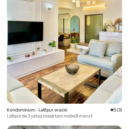
Kondominium - Lalitpur ərazisi
Ortalama 
5 (3)
Lalitpurda 3 yataq otaqlı tam mebelli mənzil