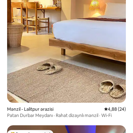
Mənzil - Lalitpur ərazisi
Ortalama reyt
4,88 (24)
Patan Durbar Meydanı · Rahat dizaynlı mənzil · Wi-Fi