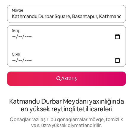
Mövqe
Nəticələr varsa, yuxarı və aşağı ox düymələri ilə naviqasiya edin,
Giriş
Çıxış
Axtarış
Katmandu Durbar Meydanı yaxınlığında
ən yüksək reytinqli tətil icarələri
Qonaqlar razılaşır: bu qonaqlamalar mövqe, təmizlik
və s. üzrə yüksək qiymətləndirilir.