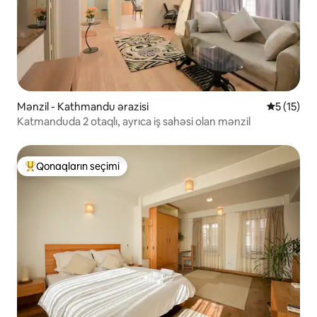
Mənzil - Kathmandu ərazisi
Ortalama r
5 (15)
Katmanduda 2 otaqlı, ayrıca iş sahəsi olan mənzil
Qonaqların seçimi
Populyar "Qonaqların seçimi"