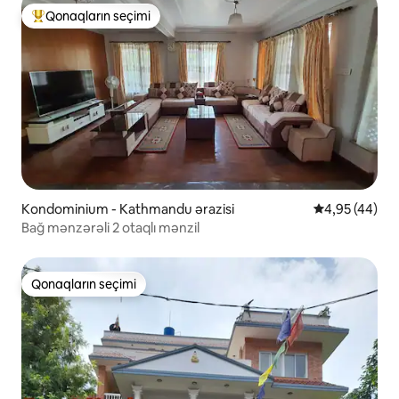
Qonaqların seçimi
Populyar "Qonaqların seçimi"
Kondominium - Kathmandu ərazisi
Ortalama reyt
4,95 (44)
Bağ mənzərəli 2 otaqlı mənzil
Qonaqların seçimi
Qonaqların seçimi