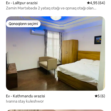
Ev - Lalitpur ərazisi
Ortalama reyt
4,95 (64)
Zəmin Mərtəbədə 2 yataq otağı və qonaq otağı olan
istirahət məkanı | Bağ mənzərəsi və parkinq
Qonaqların seçimi
Qonaqların seçimi
Ev - Kathmandu ərazisi
Ortalama 
5 (6)
Ivanna stay kuleshwor