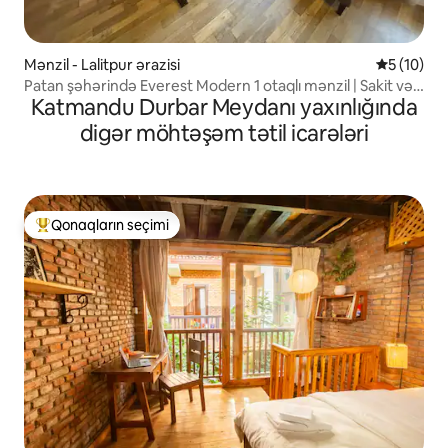
Mənzil - Lalitpur ərazisi
Ortalama r
5 (10)
Patan şəhərində Everest Modern 1 otaqlı mənzil | Sakit və
Katmandu Durbar Meydanı yaxınlığında
Mərkəzi
digər möhtəşəm tətil icarələri
Qonaqların seçimi
Populyar "Qonaqların seçimi"