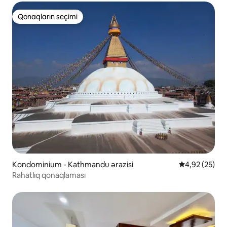
Qonaqların seçimi
Qonaqların seçimi
Kondominium - Kathmandu ərazisi
Ortalama reyt
4,92 (25)
Rahatlıq qonaqlaması