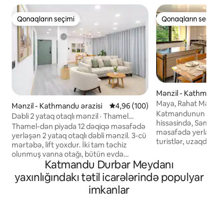
Qonaqların seçimi
Qonaqların seçim
Qonaqların seçimi
Qonaqların seçim
Mənzil - Kathmand
Maya, Rahat Mənzi
Mənzil - Kathmandu ərazisi
Ortalama reytinq 4,96/5, 100 rə
4,96 (100)
Katmandunun ürəyi
Dəbli 2 yataq otaqlı mənzil · Thamel
hissəsində, Səmə
yaxınlığında
Thamel-dən piyada 12 dəqiqə məsafədə
məsafədə yerləşir
yerləşən 2 yataq otaqlı dəbli mənzil. 3-cü
turistlər, uzaqdan i
mərtəbə, lift yoxdur. İki tam təchiz
yürüyüşçülər, səya
olunmuş vanna otağı, bütün evdə
sakinlər üçün mü
Katmandu Durbar Meydanı
kondisioner, ayrıca balkon, tam təchiz
Hər ikimiz uzaqdan
olunmuş mətbəx, xüsusi iş sahəsi, qonaq
yaxınlığındakı tətil icarələrində populyar
çoxlu təbii işıq ola
otağında 4K televizor və əsas yataq
etdik. Yataq otağı
imkanlar
otağında divar proyektorlu kinoteatr ilə 6
günlərindən istir
nəfərlik yataq yeri. Cütlüklər, ailələr
edəcək sadəlik var
(uşaqlar üçün əşyalar), rəqəmsal
burada yaşadığım