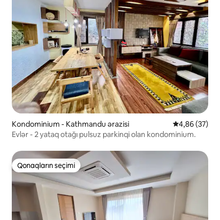
Kondominium - Kathmandu ərazisi
Ortalama reyt
4,86 (37)
Evlər - 2 yataq otağı pulsuz parkinqi olan kondominium.
Qonaqların seçimi
Qonaqların seçimi