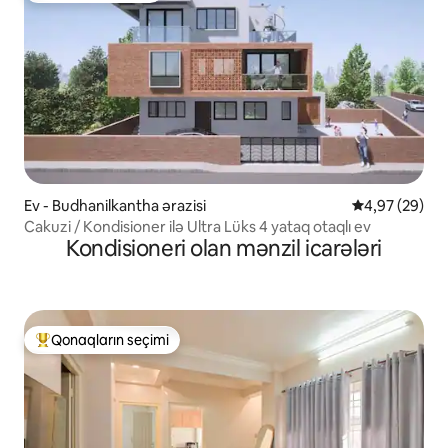
Ev - Budhanilkantha ərazisi
Ortalama reyt
4,97 (29)
Cakuzi / Kondisioner ilə Ultra Lüks 4 yataq otaqlı ev
Kondisioneri olan mənzil icarələri
Qonaqların seçimi
Populyar "Qonaqların seçimi"