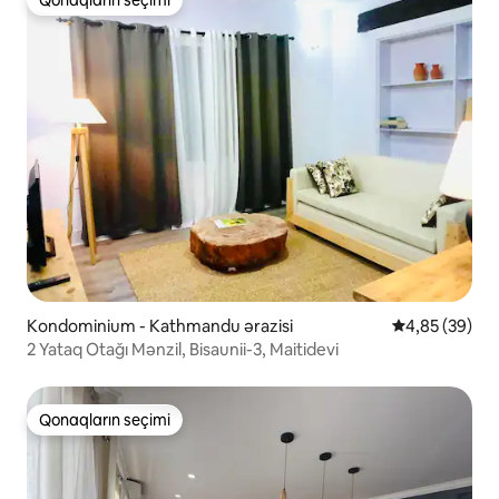
Qonaqların seçimi
Qonaqların seçimi
Kondominium - Kathmandu ərazisi
Ortalama reyt
4,85 (39)
2 Yataq Otağı Mənzil, Bisaunii-3, Maitidevi
Qonaqların seçimi
Qonaqların seçimi