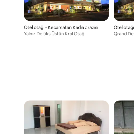
Otel otağı - Kecamatan Kadia ərazisi
Otel otağ
Yalnız Delüks Üstün Kral Otağı
Qrand Del