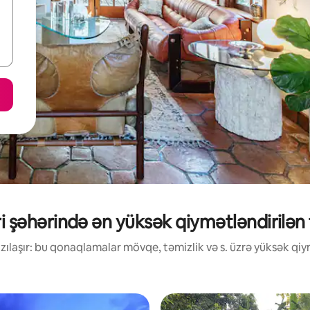
 şəhərində ən yüksək qiymətləndirilən tə
ılaşır: bu qonaqlamalar mövqe, təmizlik və s. üzrə yüksək qiym