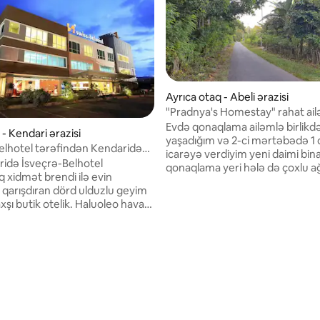
Ayrıca otaq - Abeli ərazisi
"Pradnya's Homestay" rahat ailə
Evdə qonaqlama ailəmlə birlikd
 - Kendari ərazisi
yaşadığım və 2-ci mərtəbədə 1 
elhotel tərəfindən Kendaridə
icarəyə verdiyim yeni daimi bina
taq
ridə İsveçrə-Belhotel
qonaqlama yeri hələ də çoxlu a
q xidmət brendi ilə evin
olduğu və çirklənmənin az old
i qarışdıran dörd ulduzlu geyim
ərazidə yerləşir. Evdəki atmosfer
xşı butik otelik. Haluoleo hava
istirahət üçün çox əlverişlidir, l
n 30 dəqiqəlik məsafədə
çıxmaq lazım gələrsə, Kendarid
şəhər mərkəzindən sadəcə bir
Kəndaridəki gənclər üçün gəzin
qəlik məsafədəyik.<br><br>
çıxmaq olar. Nambo Çimərliyi g
i növdə qonaq otaqları təklif
yerlərinə yaxın, sarı körpünün b
tün, lüks, möhtəşəm lüks, kiçik
Kendari körfəzinin yaxınlığında, 
çı süita və prezident süitası.
nəqliyyat Taksi, GRAB.
lar zərif dizayn edilib və
ki qonaqlamanızı rahat etmək