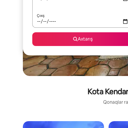
Çıxış
Axtarış
Kota Kendari
Qonaqlar raz