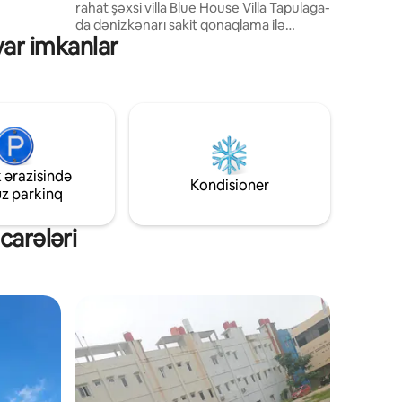
rahat şəxsi villa Blue House Villa Tapulaga-
da dənizkənarı sakit qonaqlama ilə
yar imkanlar
gündəlik həyatdan uzaqlaşın. Oyananda
balkonunuzdan nəfəskəsici dəniz
mənzərələrini, təzə okean mehini və
rahatlaşdırıcı gün batımlarını seyr edin.
Ailə səfərləri, dostlarla görüşlər və ya
sakit, müalicəvi tətil üçün mükəmməldir
✨
 ərazisində
Kondisioner
uz parkinq
carələri