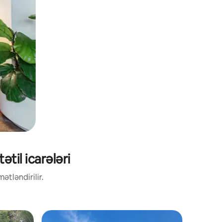
til icarələri
ətləndirilir.