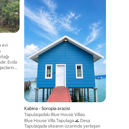
Ayrıca ot
 evi
Kafenin 
ə
2-ci və 3
otağı
olan 4 ot
dır. Evdə
yemək ot
ğacların
24 saat qə
uğu
mövcudd
Qonaqpər
akin evdən
əki
ti yoluna
örməli
aşladığı
Kabinə - Soropia ərazisi
sərfəli
Tapulaqadakı Blue House Villası
Blue House Villa Tapulaga 🌊 Desa
Tapulaqada okeanın üzərində yerləşən