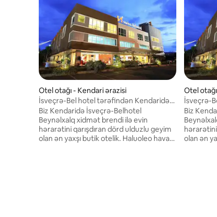
Otel otağı - Kendari ərazisi
Otel otağı
İsveçrə-Bel hotel tərəfindən Kendaridə
İsveçrə-B
Səhər Yeməyi təklif edən otaq
Delüks O
Biz Kendaridə İsveçrə-Belhotel
Biz Kenda
Beynəlxalq xidmət brendi ilə evin
Beynəlxal
hərarətini qarışdıran dörd ulduzlu geyim
hərarətin
olan ən yaxşı butik otelik. Haluoleo hava
olan ən ya
limanından 30 dəqiqəlik məsafədə
limanında
yerləşən şəhər mərkəzindən sadəcə bir
yerləşən 
neçə dəqiqəlik məsafədəyik.<br><br>
neçə dəqi
Altı fərqli növdə qonaq otaqları təklif
Altı fərql
edirik: üstün, lüks, möhtəşəm lüks, kiçik
edirik: üs
süita, icraçı süita və prezident süitası.
süita, icra
Bütün otaqlar zərif dizayn edilib və
Bütün otaq
Kendaridəki qonaqlamanızı rahat etmək
Kendaridə