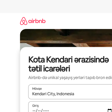
Məzmuna
keç
Kota Kendari ərazisində
tətil icarələri
Airbnb-də unikal yaşayış yerləri tapıb bron edi
Mövqe
Nəticələr varsa, yuxarı və aşağı ox düymələri ilə na
Giriş