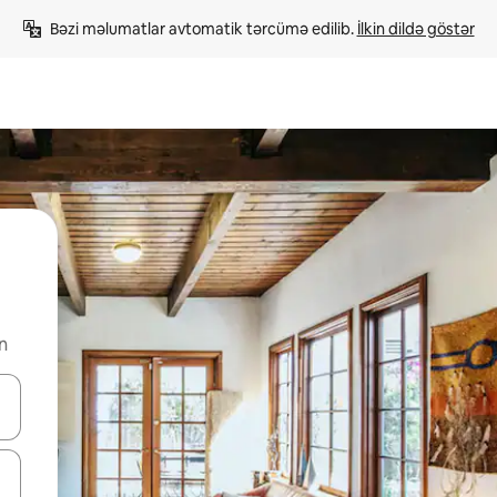
Bəzi məlumatlar avtomatik tərcümə edilib. 
İlkin dildə göstər
n
viqasiya edin, yaxud da toxunma və ya svayp jestləri ilə araşdırın.