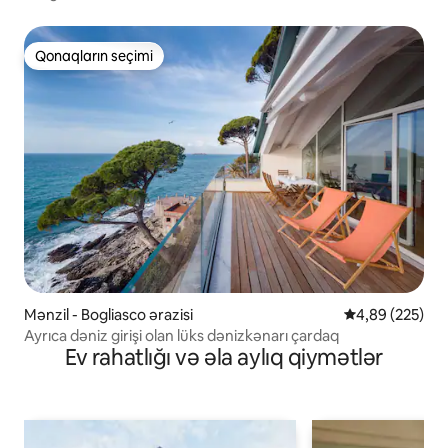
Qonaqların seçimi
Qonaqların seçimi
Mənzil - Bogliasco ərazisi
Ortalama reyti
4,89 (225)
Ayrıca dəniz girişi olan lüks dənizkənarı çardaq
Ev rahatlığı və əla aylıq qiymətlər