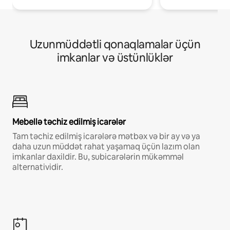
Uzunmüddətli qonaqlamalar üçün
imkanlar və üstünlüklər
Mebellə təchiz edilmiş icarələr
Tam təchiz edilmiş icarələrə mətbəx və bir ay və ya
daha uzun müddət rahat yaşamaq üçün lazım olan
imkanlar daxildir. Bu, subicarələrin mükəmməl
alternatividir.