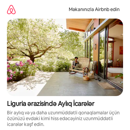
Məzmuna
keç
Məkanınızla Airbnb edin
Liguria ərazisində Aylıq İcarələr
Bir aylıq və ya daha uzunmüddətli qonaqlamalar üçün
özünüzü evdəki kimi hiss edəcəyiniz uzunmüddətli
icarələr kəşf edin.