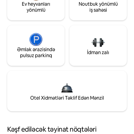
Ev heyvanları
Noutbuk yönümlü
yönümlü
iş sahəsi
Əmlak ərazisində
İdman zalı
pulsuz parkinq
Otel Xidmətləri Təklif Edən Mənzil
Kəşf ediləcək təyinat nöqtələri