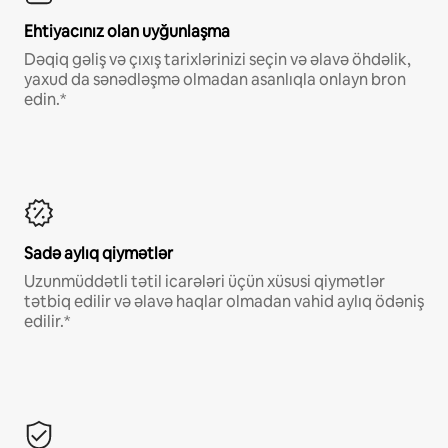
Ehtiyacınız olan uyğunlaşma
Dəqiq gəliş və çıxış tarixlərinizi seçin və əlavə öhdəlik,
yaxud da sənədləşmə olmadan asanlıqla onlayn bron
edin.*
Sadə aylıq qiymətlər
Uzunmüddətli tətil icarələri üçün xüsusi qiymətlər
tətbiq edilir və əlavə haqlar olmadan vahid aylıq ödəniş
edilir.*