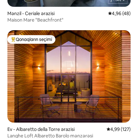
Mənzil - Ceriale ərazisi
Ortalama reyt
4,96 (48)
Maison Mare "Beachfront"
Qonaqların seçimi
Populyar "Qonaqların seçimi"
Ev - Albaretto della Torre ərazisi
Ortalama reyti
4,99 (127)
Langhe Loft Albaretto Barolo mənzərəsi