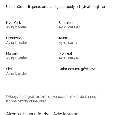
Uzunmüddətli qonaqlamalar üçün populyar təyinat nöqtələri
Nyu-York
Barselona
Aylıq İcarələr
Aylıq İcarələr
Florensiya
Afina
Aylıq İcarələr
Aylıq İcarələr
Mayami
Monreal
Aylıq İcarələr
Aylıq İcarələr
Sietl
Daha çoxunu göstər
Aylıq İcarələr
*Müəyyən coğrafi ərazilərdə və bəzi əmlaklarda bir neçə
istisna tətbiq oluna bilər.
Airbnb
İtaliya
Liquriya
Aylıq İcarələr