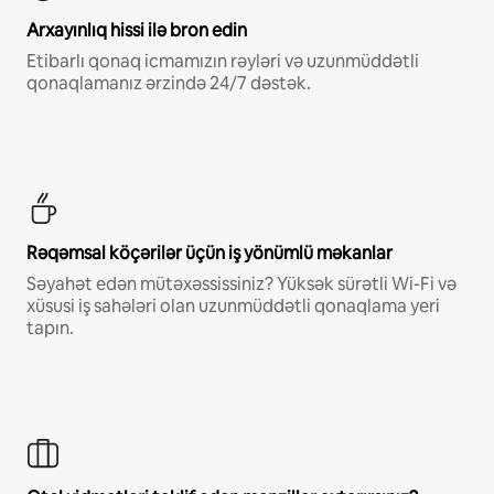
Arxayınlıq hissi ilə bron edin
Etibarlı qonaq icmamızın rəyləri və uzunmüddətli
qonaqlamanız ərzində 24/7 dəstək.
Rəqəmsal köçərilər üçün iş yönümlü məkanlar
Səyahət edən mütəxəssissiniz? Yüksək sürətli Wi-Fi və
xüsusi iş sahələri olan uzunmüddətli qonaqlama yeri
tapın.