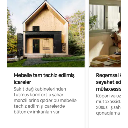
Mebellə tam təchiz edilmiş
Rəqəmsal köçə
icarələr
səyahət edən
mütəxəssislər
Sakit dağ kabinələrindən
tutmuş komfortlu şəhər
Köçəri və uzaq
mənzillərinə qədər bu mebellə
mütəxəssislər ü
təchiz edilmiş icarələrdə
xüsusi iş sahələ
bütün ev imkanları var.
qonaqlama yerl