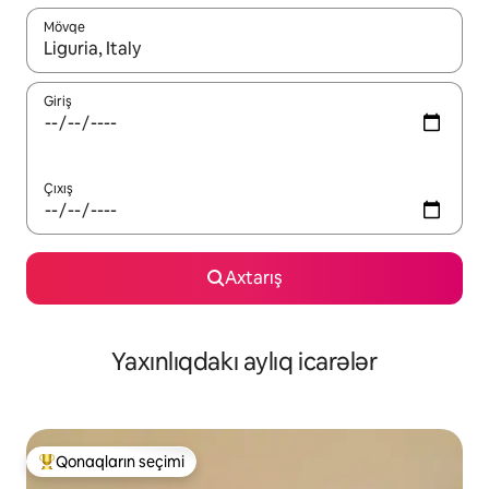
Mövqe
Nəticələr varsa, yuxarı və aşağı ox düymələri ilə naviqasiya edin,
Giriş
Çıxış
Axtarış
Yaxınlıqdakı aylıq icarələr
Qonaqların seçimi
Populyar "Qonaqların seçimi"