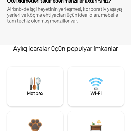
Otel xidmətləri təklif edən mənzillər axtarırsınız?
Airbnb-də işçi heyətinin yerləşməsi, korporativ yaşayış
yerləri və köçmə ehtiyacları üçün ideal olan, mebellə
tam təchiz olunmuş mənzillər var.
Aylıq icarələr üçün populyar imkanlar
Mətbəx
Wi-Fi