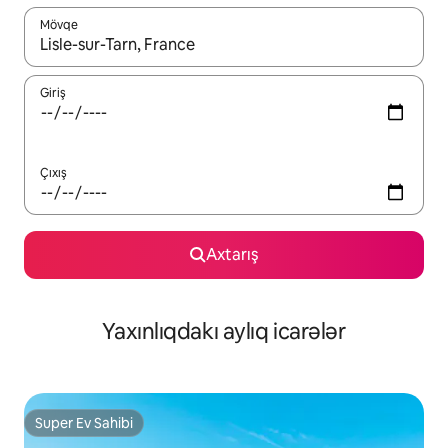
Mövqe
Nəticələr varsa, yuxarı və aşağı ox düymələri ilə naviqasiya edin,
Giriş
Çıxış
Axtarış
Yaxınlıqdakı aylıq icarələr
Super Ev Sahibi
Super Ev Sahibi