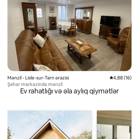
Mənzil - Lisle-sur-Tarn ərazisi
Ortalama reyt
4,88 (16)
Şəhər mərkəzində mənzil
Ev rahatlığı və əla aylıq qiymətlər