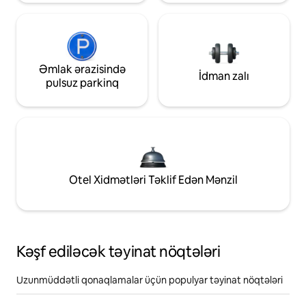
Əmlak ərazisində
İdman zalı
pulsuz parkinq
Otel Xidmətləri Təklif Edən Mənzil
Kəşf ediləcək təyinat nöqtələri
Uzunmüddətli qonaqlamalar üçün populyar təyinat nöqtələri