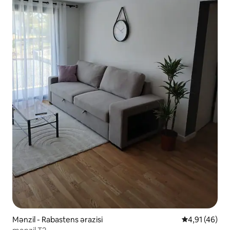
Mənzil - Rabastens ərazisi
Ortalama reyt
4,91 (46)