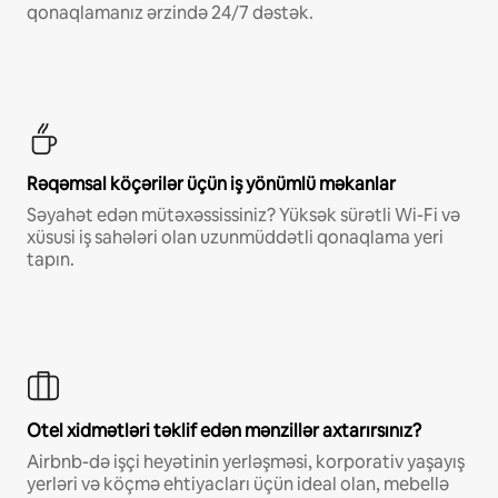
qonaqlamanız ərzində 24/7 dəstək.
Rəqəmsal köçərilər üçün iş yönümlü məkanlar
Səyahət edən mütəxəssissiniz? Yüksək sürətli Wi-Fi və
xüsusi iş sahələri olan uzunmüddətli qonaqlama yeri
tapın.
Otel xidmətləri təklif edən mənzillər axtarırsınız?
Airbnb-də işçi heyətinin yerləşməsi, korporativ yaşayış
yerləri və köçmə ehtiyacları üçün ideal olan, mebellə