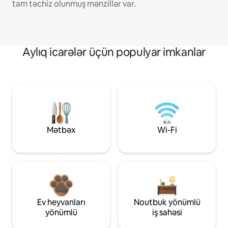
tam təchiz olunmuş mənzillər var.
Aylıq icarələr üçün populyar imkanlar
Mətbəx
Wi-Fi
Ev heyvanları
Noutbuk yönümlü
yönümlü
iş sahəsi