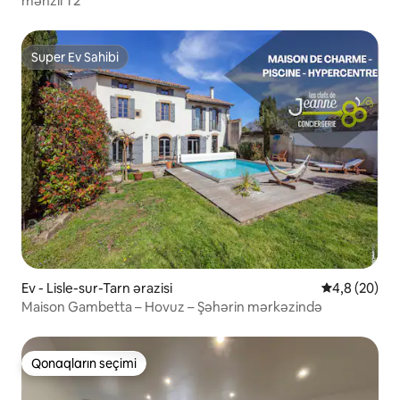
mənzil T2
Super Ev Sahibi
Super Ev Sahibi
Ev - Lisle-sur-Tarn ərazisi
Ortalama rey
4,8 (20)
Maison Gambetta – Hovuz – Şəhərin mərkəzində
Qonaqların seçimi
Qonaqların seçimi