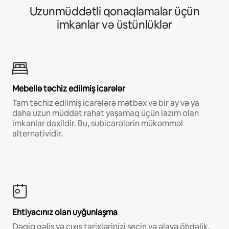
Uzunmüddətli qonaqlamalar üçün
imkanlar və üstünlüklər
Mebellə təchiz edilmiş icarələr
Tam təchiz edilmiş icarələrə mətbəx və bir ay və ya
daha uzun müddət rahat yaşamaq üçün lazım olan
imkanlar daxildir. Bu, subicarələrin mükəmməl
alternatividir.
Ehtiyacınız olan uyğunlaşma
Dəqiq gəliş və çıxış tarixlərinizi seçin və əlavə öhdəlik,