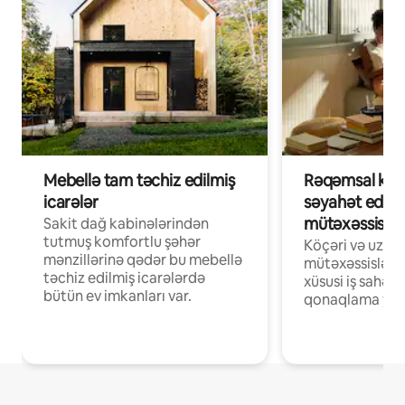
Mebellə tam təchiz edilmiş
Rəqəmsal köçə
icarələr
səyahət edən
mütəxəssislər
Sakit dağ kabinələrindən
tutmuş komfortlu şəhər
Köçəri və uzaq
mənzillərinə qədər bu mebellə
mütəxəssislər ü
təchiz edilmiş icarələrdə
xüsusi iş sahələ
bütün ev imkanları var.
qonaqlama yerl