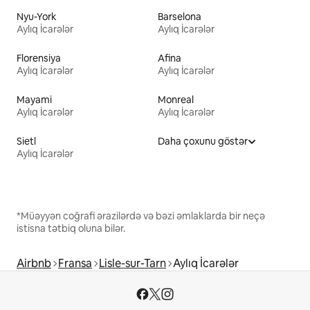
Nyu-York
Barselona
Aylıq İcarələr
Aylıq İcarələr
Florensiya
Afina
Aylıq İcarələr
Aylıq İcarələr
Mayami
Monreal
Aylıq İcarələr
Aylıq İcarələr
Sietl
Daha çoxunu göstər
Aylıq İcarələr
*Müəyyən coğrafi ərazilərdə və bəzi əmlaklarda bir neçə
istisna tətbiq oluna bilər.
Airbnb
Fransa
Lisle-sur-Tarn
Aylıq İcarələr