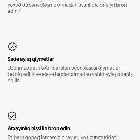
yaxud da sənədləşmə olmadan asanlıqla onlayn bron
edin.*
Sadə aylıq qiymətlər
Uzunmüddətli tətil icarələri üçün xüsusi qiymətlər
tətbiq edilir və əlavə haqlar olmadan vahid aylıq ödəniş
edilir.*
Arxayınlıq hissi ilə bron edin
Etibarlı qonaq icmamızın rəyləri və uzunmüddətli