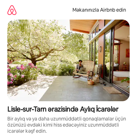
Məzmuna
keç
Məkanınızla Airbnb edin
Lisle-sur-Tarn ərazisində Aylıq İcarələr
Bir aylıq və ya daha uzunmüddətli qonaqlamalar üçün
özünüzü evdəki kimi hiss edəcəyiniz uzunmüddətli
icarələr kəşf edin.