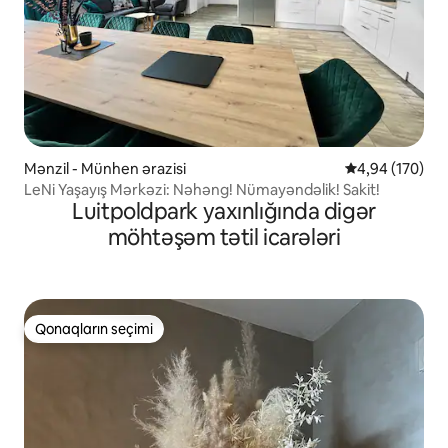
Mənzil - Münhen ərazisi
Ortalama reyti
4,94 (170)
LeNi Yaşayış Mərkəzi: Nəhəng! Nümayəndəlik! Sakit!
Luitpoldpark yaxınlığında digər
möhtəşəm tətil icarələri
Qonaqların seçimi
Qonaqların seçimi