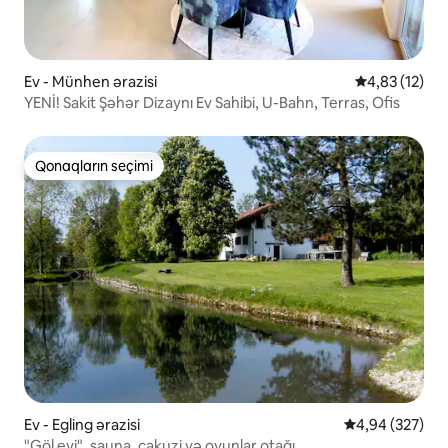
Ev - Münhen ərazisi
Ortalama reyt
4,83 (12)
YENİ! Sakit Şəhər Dizaynı Ev Sahibi, U-Bahn, Terras, Ofis
Qonaqların seçimi
Qonaqların seçimi
Ev - Egling ərazisi
Ortalama reyti
4,94 (327)
"Göl evi", sauna, cakuzi və oyunlar otağı