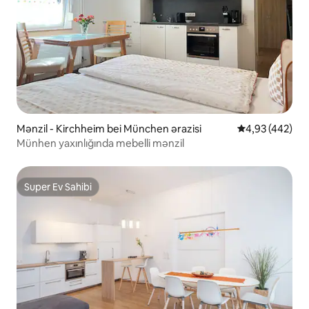
Mənzil - Kirchheim bei München ərazisi
Ortalama reyti
4,93 (442)
Münhen yaxınlığında mebelli mənzil
Super Ev Sahibi
Super Ev Sahibi