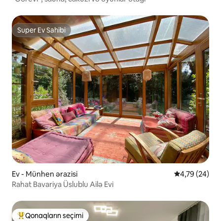
Super Ev Sahibi
Super Ev Sahibi
Ev - Münhen ərazisi
Ortalama reyt
4,79 (24)
Rahat Bavariya Üslublu Ailə Evi
Qonaqların seçimi
Populyar "Qonaqların seçimi"