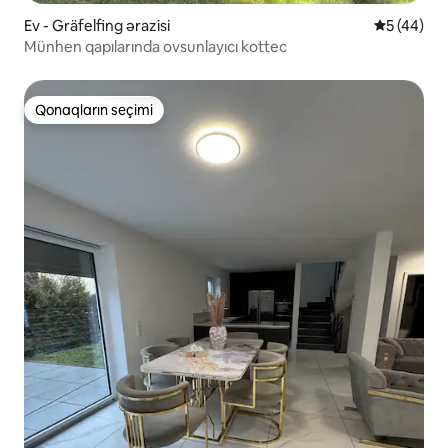
Ev - Gräfelfing ərazisi
Ortalama r
5 (44)
Münhen qapılarında ovsunlayıcı kottec
Qonaqların seçimi
Qonaqların seçimi