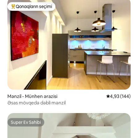
Qonaqların seçimi
Populyar "Qonaqların seçimi"
Mənzil - Münhen ərazisi
Ortalama reyti
4,93 (144)
Əsas mövqedə dəbli mənzil
Super Ev Sahibi
Super Ev Sahibi