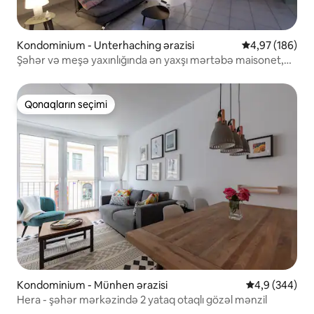
Kondominium - Unterhaching ərazisi
Ortalama reyti
4,97 (186)
Şəhər və meşə yaxınlığında ən yaxşı mərtəbə maisonet,
iqlim
Qonaqların seçimi
Qonaqların seçimi
Kondominium - Münhen ərazisi
Ortalama reyt
4,9 (344)
Hera - şəhər mərkəzində 2 yataq otaqlı gözəl mənzil