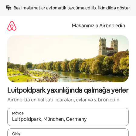
Məzmuna
Bəzi məlumatlar avtomatik tərcümə edilib. 
İlkin dildə göstər
keç
Məkanınızla Airbnb edin
Luitpoldpark yaxınlığında qalmağa yerlər
Airbnb-də unikal tətil icarələri, evlər və s. bron edin
Mövqe
Nəticələr varsa, yuxarı və aşağı ox düymələri ilə naviqasiya edin,
Giriş