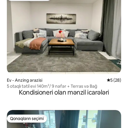
Ev - Anzing ərazisi
Ortalama r
5 (28)
5 otaqlı tətil evi 140m²/ 9 nəfər + Terras və Bağ
Kondisioneri olan mənzil icarələri
Qonaqların seçimi
Qonaqların seçimi