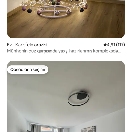
Ev - Karlsfeld ərazisi
Ortalama reyti
4,91 (117)
Münhenin düz qarşısında yaxşı hazırlanmış kompleksdə
Hideaway
Qonaqların seçimi
Qonaqların seçimi