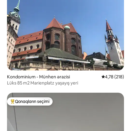
Kondominium - Münhen ərazisi
Ortalama reyti
4,78 (218)
Lüks 85 m2 Marienplatz yaşayış yeri
Qonaqların seçimi
Populyar "Qonaqların seçimi"