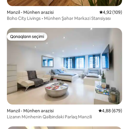
Mənzil - Münhen ərazisi
Ortalama reyti
4,92 (109)
Boho City Livings • Münhen Şəhər Mərkəzi Stansiyası
Qonaqların seçimi
Qonaqların seçimi
Mənzil - Münhen ərazisi
Ortalama reytin
4,88 (679)
Lizanın Münhenin Qəlbindəki Parlaq Mənzili