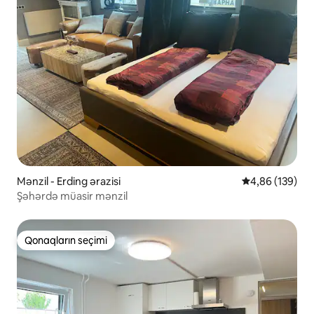
Mənzil - Erding ərazisi
Ortalama reyti
4,86 (139)
Şəhərdə müasir mənzil
Qonaqların seçimi
Qonaqların seçimi