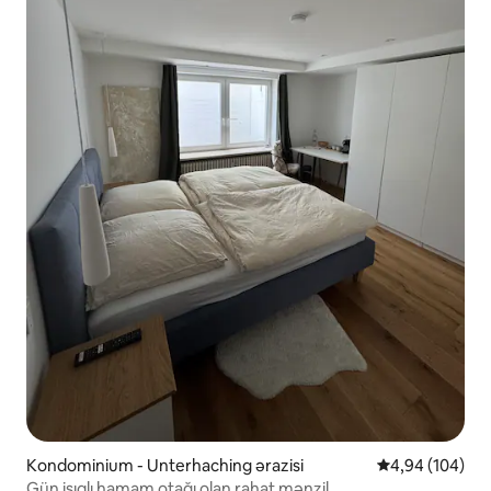
Kondominium - Unterhaching ərazisi
Ortalama reyti
4,94 (104)
Gün işıqlı hamam otağı olan rahat mənzil