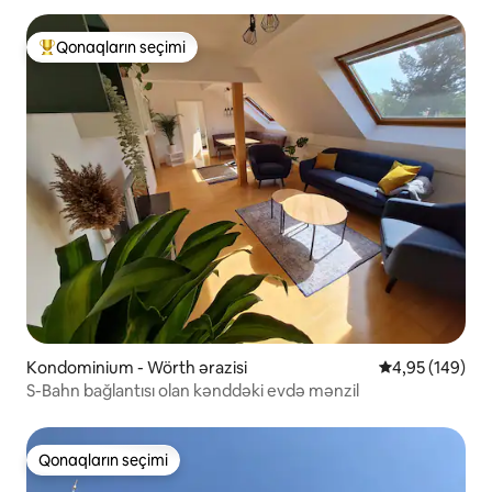
Qonaqların seçimi
Populyar "Qonaqların seçimi"
Kondominium - Wörth ərazisi
Ortalama reyti
4,95 (149)
S-Bahn bağlantısı olan kənddəki evdə mənzil
Qonaqların seçimi
Qonaqların seçimi