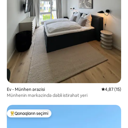
Ev - Münhen ərazisi
Ortalama reyt
4,87 (15)
Münhenin mərkəzində dəbli istirahət yeri
Qonaqların seçimi
Populyar "Qonaqların seçimi"