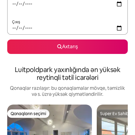
Çıxış
Axtarış
Luitpoldpark yaxınlığında ən yüksək
reytinqli tətil icarələri
Qonaqlar razılaşır: bu qonaqlamalar mövqe, təmizlik
və s. üzrə yüksək qiymətləndirilir.
Qonaqların seçimi
Super Ev Sahibi
Qonaqların seçimi
Super Ev Sahibi