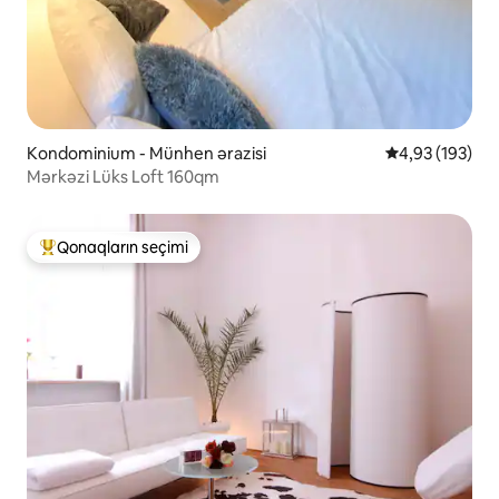
Kondominium - Münhen ərazisi
Ortalama reyti
4,93 (193)
Mərkəzi Lüks Loft 160qm
Qonaqların seçimi
Populyar "Qonaqların seçimi"