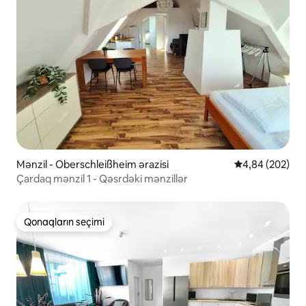
Mənzil - Oberschleißheim ərazisi
Ortalama reytin
4,84 (202)
Çardaq mənzil 1 - Qəsrdəki mənzillər
Qonaqların seçimi
Qonaqların seçimi