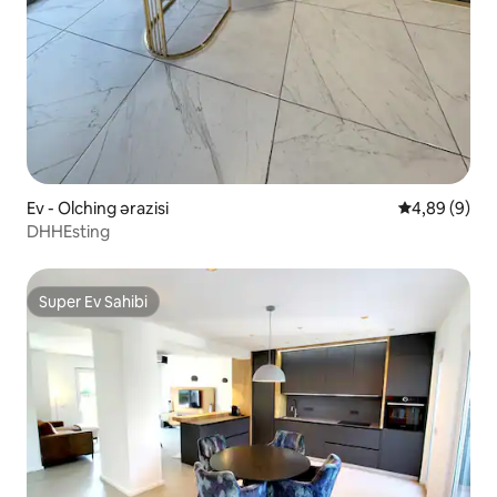
Ev - Olching ərazisi
Ortalama rey
4,89 (9)
DHHEsting
Super Ev Sahibi
Super Ev Sahibi