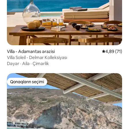
Villa - Adamantas ərazisi
Ortalama reyt
4,89 (71)
Villa Soleil - Delmar Kolleksiyası
Dəyər
·
Ailə
·
Çimərlik
Qonaqların seçimi
Qonaqların seçimi