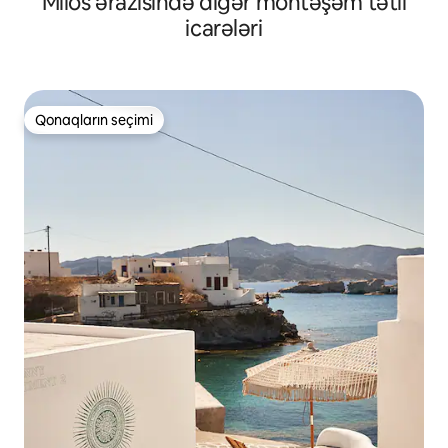
Milos ərazisində digər möhtəşəm tətil
icarələri
Qonaqların seçimi
Qonaqların seçimi