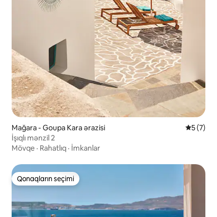
Mağara - Goupa Kara ərazisi
Ortalama 
5 (7)
İşıqlı mənzil 2
Mövqe
·
Rahatlıq
·
İmkanlar
Qonaqların seçimi
Qonaqların seçimi