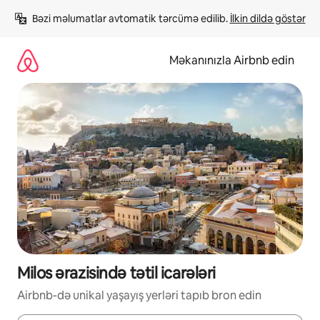
Məzmuna
Bəzi məlumatlar avtomatik tərcümə edilib. 
İlkin dildə göstər
keç
Məkanınızla Airbnb edin
Milos ərazisində tətil icarələri
Airbnb-də unikal yaşayış yerləri tapıb bron edin