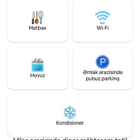
xidmətlə bağlı öhdəliyimiz və davamlı
olan Polloniyada 
yenilənmiş məkanı təmin etməkdir.
həyəcanlı təcrübə
Bizimlə yaşayan sahilboyu yaşayışın
səbirsizliklə gözlə
sonsuz bütünlüklərini araşdırın.
Mətbəx
Wi-Fi
Əmlak ərazisində
Hovuz
pulsuz parkinq
Kondisioner