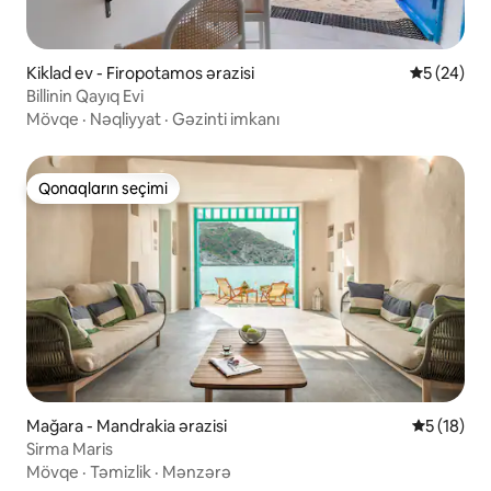
Kiklad ev - Firopotamos ərazisi
Ortalama r
5 (24)
Billinin Qayıq Evi
Mövqe
·
Nəqliyyat
·
Gəzinti imkanı
Qonaqların seçimi
Qonaqların seçimi
Mağara - Mandrakia ərazisi
Ortalama r
5 (18)
Sirma Maris
Mövqe
·
Təmizlik
·
Mənzərə