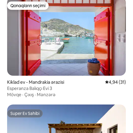
Qonaqların seçimi
Qonaqların seçimi
Kiklad ev - Mandrakia ərazisi
Ortalama reyt
4,94 (31)
Esperanza Balıqçı Evi 3
Mövqe
·
Çıxış
·
Mənzərə
Super Ev Sahibi
Super Ev Sahibi