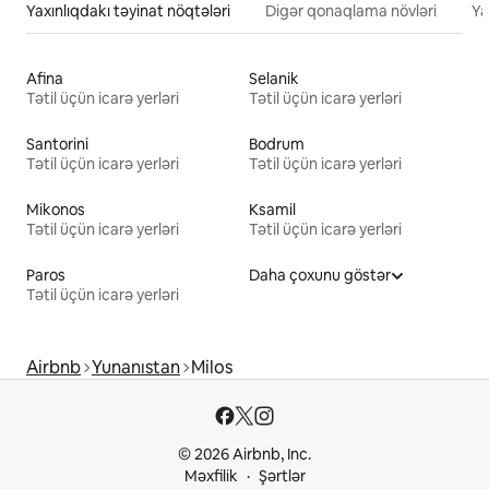
Yaxınlıqdakı təyinat nöqtələri
Digər qonaqlama növləri
Ya
Afina
Selanik
Tətil üçün icarə yerləri
Tətil üçün icarə yerləri
Santorini
Bodrum
Tətil üçün icarə yerləri
Tətil üçün icarə yerləri
Mikonos
Ksamil
Tətil üçün icarə yerləri
Tətil üçün icarə yerləri
Paros
Daha çoxunu göstər
Tətil üçün icarə yerləri
Airbnb
Yunanıstan
Milos
© 2026 Airbnb, Inc.
Məxfilik
Şərtlər