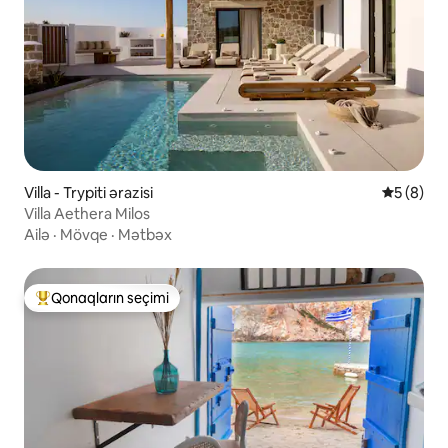
Villa - Trypiti ərazisi
Ortalama 
5 (8)
Villa Aethera Milos
Ailə
·
Mövqe
·
Mətbəx
Qonaqların seçimi
Populyar "Qonaqların seçimi"