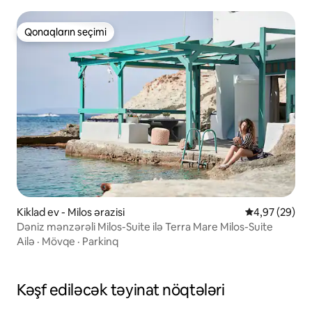
Qonaqların seçimi
Qonaqların seçimi
Kiklad ev - Milos ərazisi
Ortalama reyt
4,97 (29)
Dəniz mənzərəli Milos-Suite ilə Terra Mare Milos-Suite
Ailə
·
Mövqe
·
Parkinq
Kəşf ediləcək təyinat nöqtələri