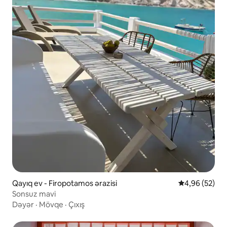
Qayıq ev - Firopotamos ərazisi
Ortalama reyt
4,96 (52)
Sonsuz mavi
Dəyər
·
Mövqe
·
Çıxış