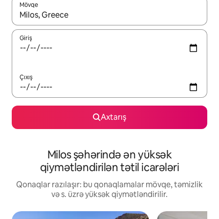
Mövqe
Nəticələr varsa, yuxarı və aşağı ox düymələri ilə naviqasiya edin,
Giriş
Çıxış
Axtarış
Milos şəhərində ən yüksək
qiymətləndirilən tətil icarələri
Qonaqlar razılaşır: bu qonaqlamalar mövqe, təmizlik
və s. üzrə yüksək qiymətləndirilir.