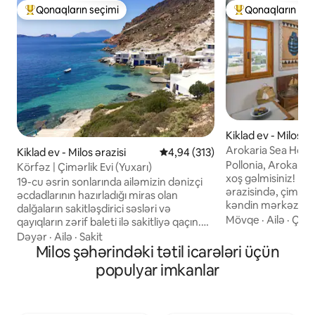
Qonaqların seçimi
Qonaqların seç
Populyar "Qonaqların seçimi"
Populyar "Qonaqla
Kiklad ev - Milos ər
Arokaria Sea Home
Kiklad ev - Milos ərazisi
Ortalama reytinq 4,94/5, 313 rə
4,94 (313)
Pollonia, Arokaria
Körfəz | Çimərlik Evi (Yuxarı)
xoş gəlmisiniz! Bu,
19-cu əsrin sonlarında ailəmizin dənizçi
ərazisində, çimərl
əcdadlarının hazırladığı miras olan
kəndin mərkəzində
dalğaların sakitləşdirici səsləri və
möhtəşəm dəniz m
Mövqe
·
Ailə
·
Çıxış
qayıqların zərif baleti ilə sakitliyə qaçın.
çimərlikyanı evdir. Bura mənim evimdir.
Suya 10 addımdan az məsafədə yerləşən
Dəyər
·
Ailə
·
Sakit
Burada dincələ bi
ev təbiətlə mükəmməl harmoniyada
Milos şəhərindəki tətil icarələri üçün
ki, qonaqlarım da
yerləşir və dincəlmək və istirahət etmək
populyar imkanlar
diqqətlə seçilmiş 
üçün ideal yer təmin edir. 2022-ci ildə
qonaqlamalarını sa
ekoloji cəhətdən təmiz və təzə təmir
rahatlaşdıracaqlar.
edilib. Bizi fərqləndirən cəhət illik texniki
havasını təklif e