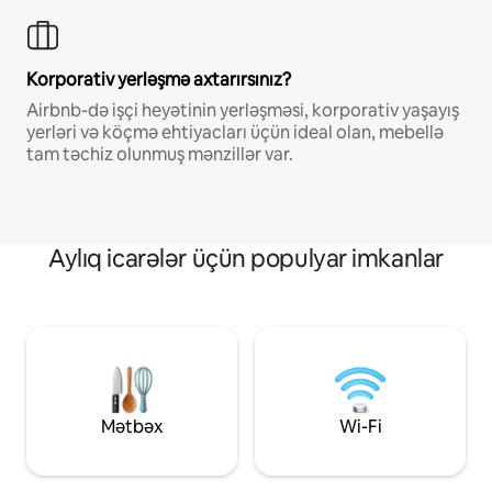
Korporativ yerləşmə axtarırsınız?
Airbnb-də işçi heyətinin yerləşməsi, korporativ yaşayış
yerləri və köçmə ehtiyacları üçün ideal olan, mebellə
tam təchiz olunmuş mənzillər var.
Aylıq icarələr üçün populyar imkanlar
Mətbəx
Wi-Fi