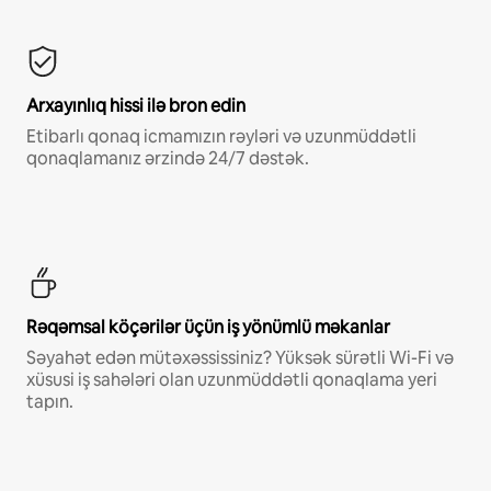
Arxayınlıq hissi ilə bron edin
Etibarlı qonaq icmamızın rəyləri və uzunmüddətli
qonaqlamanız ərzində 24/7 dəstək.
Rəqəmsal köçərilər üçün iş yönümlü məkanlar
Səyahət edən mütəxəssissiniz? Yüksək sürətli Wi-Fi və
xüsusi iş sahələri olan uzunmüddətli qonaqlama yeri
tapın.