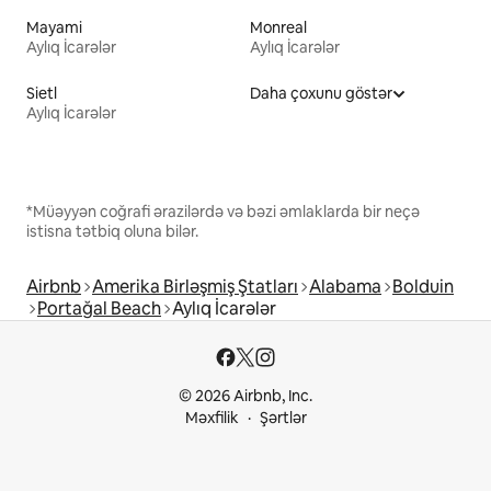
Mayami
Monreal
Aylıq İcarələr
Aylıq İcarələr
Sietl
Daha çoxunu göstər
Aylıq İcarələr
*Müəyyən coğrafi ərazilərdə və bəzi əmlaklarda bir neçə
istisna tətbiq oluna bilər.
Airbnb
Amerika Birləşmiş Ştatları
Alabama
Bolduin
Portağal Beach
Aylıq İcarələr
© 2026 Airbnb, Inc.
Məxfilik
Şərtlər