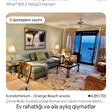
Wharf 905 2 Yataq/2 Hamam
Qonaqların seçimi
Populyar "Qonaqların seçimi"
Kondominium - Orange Beach ərazisi
Ortalama reyt
4,89 (70)
Çimərlikdə 3 yataq otaqlı Romar evi | Qum mənzərələrinə
Ev rahatlığı və əla aylıq qiymətlər
bir neçə addım məsafədə