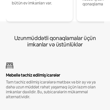
bütün ev imkanları var.
qonaqlama yerl
Uzunmüddətli qonaqlamalar üçün
imkanlar və üstünlüklər
Mebellə təchiz edilmiş icarələr
Tam təchiz edilmiş icarələrə mətbəx və bir ay və ya
daha uzun müddət rahat yaşamaq üçün lazım olan
imkanlar daxildir. Bu, subicarələrin mükəmməl
alternatividir.