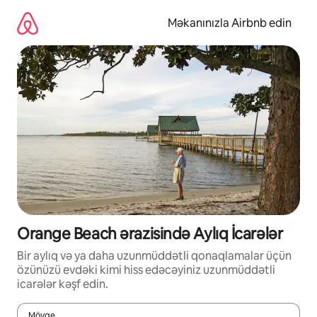
Məzmuna
keç
Məkanınızla Airbnb edin
Orange Beach ərazisində Aylıq İcarələr
Bir aylıq və ya daha uzunmüddətli qonaqlamalar üçün
özünüzü evdəki kimi hiss edəcəyiniz uzunmüddətli
icarələr kəşf edin.
Mövqe