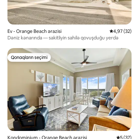
Ev - Orange Beach ərazisi
Ortalama reyt
4,97 (32)
Dəniz kənarında — sakitliyin sahilə qovuşduğu yerdə
Qonaqların seçimi
Qonaqların seçimi
Kondominium - Orange Beach ərazisi
Ortalama r
5 (37)