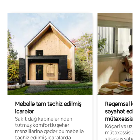
Mebellə tam təchiz edilmiş
Rəqəmsal köçə
icarələr
səyahət edən
mütəxəssislər
Sakit dağ kabinələrindən
tutmuş komfortlu şəhər
Köçəri və uzaq
mənzillərinə qədər bu mebellə
mütəxəssislər ü
təchiz edilmiş icarələrdə
xüsusi iş sahələ