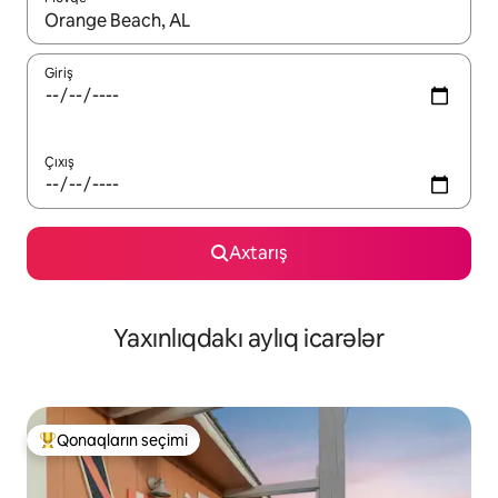
Nəticələr varsa, yuxarı və aşağı ox düymələri ilə naviqasiya edin,
Giriş
Çıxış
Axtarış
Yaxınlıqdakı aylıq icarələr
Qonaqların seçimi
Populyar "Qonaqların seçimi"