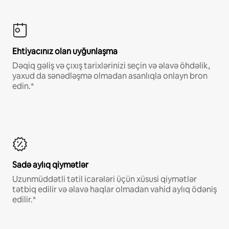
Ehtiyacınız olan uyğunlaşma
Dəqiq gəliş və çıxış tarixlərinizi seçin və əlavə öhdəlik,
yaxud da sənədləşmə olmadan asanlıqla onlayn bron
edin.*
Sadə aylıq qiymətlər
Uzunmüddətli tətil icarələri üçün xüsusi qiymətlər
tətbiq edilir və əlavə haqlar olmadan vahid aylıq ödəniş
edilir.*