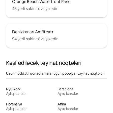
Orange Beach Waterfront Park
45 yerli sakin tövsiyə edir
Dənizkənarı Amfiteatr
94 yerli sakin tövsiyə edir
Kəşf ediləcək təyinat nöqtələri
Uzunmüddətli qonaqlamalar üçün populyar təyinat nöqtələri
Nyu-York
Barselona
Aylıq İcarələr
Aylıq İcarələr
Florensiya
Afina
Aylıq İcarələr
Aylıq İcarələr