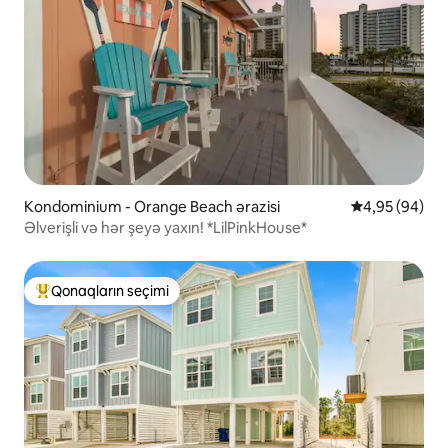
Kondominium - Orange Beach ərazisi
Ortalama reyt
4,95 (94)
Əlverişli və hər şeyə yaxın! *LilPinkHouse*
Qonaqların seçimi
Populyar "Qonaqların seçimi"