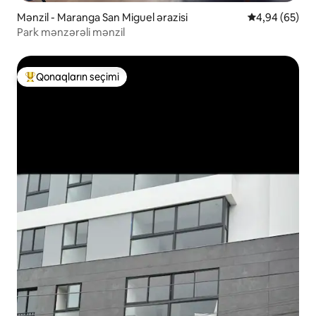
Mənzil - Maranga San Miguel ərazisi
Ortalama reyt
4,94 (65)
Park mənzərəli mənzil
Qonaqların seçimi
Populyar "Qonaqların seçimi"