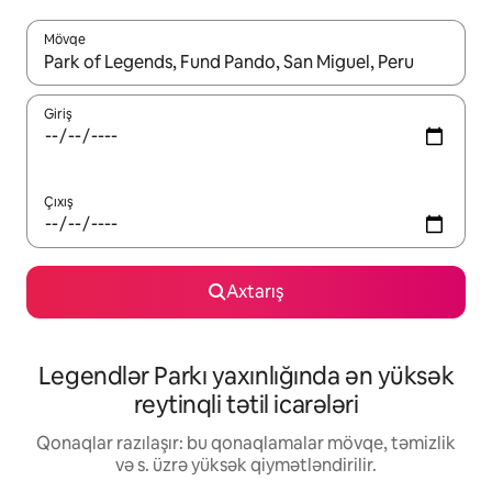
Mövqe
Nəticələr varsa, yuxarı və aşağı ox düymələri ilə naviqasiya edin,
Giriş
Çıxış
Axtarış
Legendlər Parkı yaxınlığında ən yüksək
reytinqli tətil icarələri
Qonaqlar razılaşır: bu qonaqlamalar mövqe, təmizlik
və s. üzrə yüksək qiymətləndirilir.