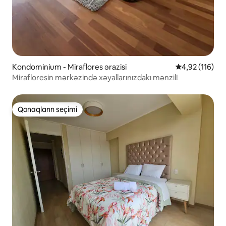
Kondominium - Miraflores ərazisi
Ortalama reyti
4,92 (116)
Mirafloresin mərkəzində xəyallarınızdakı mənzil!
Qonaqların seçimi
Qonaqların seçimi