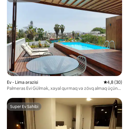
Super Ev Sahibi
Ev - Lima ərazisi
Ortalama rey
4,8 (30)
Palmeras Evi Gülmək, xəyal qurmaq və zövq almaq üçün
mükəmməl bir yerdir!!!
Super Ev Sahibi
Super Ev Sahibi