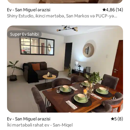
Ev - San Miguel ərazisi
Ortalama reyt
4,86 (14)
Shiny Estudio, ikinci mərtəbə, San Markos və PUCP-yə
yaxın
Super Ev Sahibi
Super Ev Sahibi
Ev - San Miguel ərazisi
Ortalama 
5 (8)
İki mərtəbəli rahat ev - San-Miqel