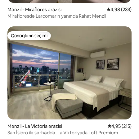
Mənzil - Miraflores ərazisi
Ortalama reyti
4,98 (233)
Mirafloresdə Larcomarın yanında Rahat Mənzil
Qonaqların seçimi
Qonaqların seçimi
Mənzil - La Victoria ərazisi
Ortalama reyti
4,95 (215)
San İsidro ilə sərhəddə, La Viktoriyada Loft Premium