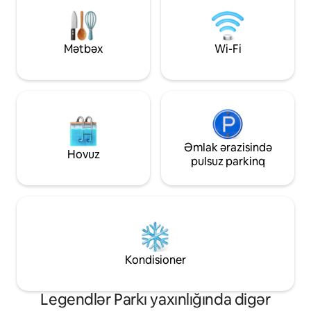
parkinq, ağıllı açar və 24 saatlıq
además seguridad 
təhlükəsizlikdən yararlanın. San-Miqeldə
strateji mövqedə yerləşir, universitetlərə
və ticarət mərkəzlərinə yaxındır və hava
Mətbəx
Wi-Fi
limanından 20 dəqiqədən az
məsafədədir.
Əmlak ərazisində
Hovuz
pulsuz parkinq
Kondisioner
Legendlər Parkı yaxınlığında digər