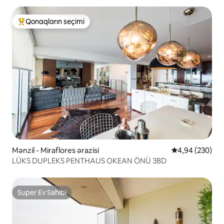
Qonaqların seçimi
Populyar "Qonaqların seçimi"
Mənzil - Miraflores ərazisi
Ortalama reytin
4,94 (230)
LÜKS DUPLEKS PENTHAUS OKEAN ÖNÜ 3BD
Super Ev Sahibi
Super Ev Sahibi