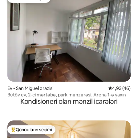
Qonaqların seçimi
Ev - San Miguel ərazisi
Ortalama reyt
4,93 (46)
Bütöv ev, 2-ci mərtəbə, park mənzərəsi, Arena 1-ə yaxın
Kondisioneri olan mənzil icarələri
Qonaqların seçimi
Populyar "Qonaqların seçimi"