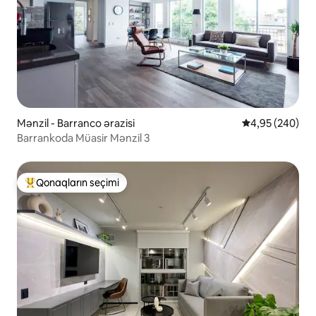
Mənzil - Barranco ərazisi
Ortalama reytin
4,95 (240)
Barrankoda Müasir Mənzil 3
Qonaqların seçimi
Populyar "Qonaqların seçimi"