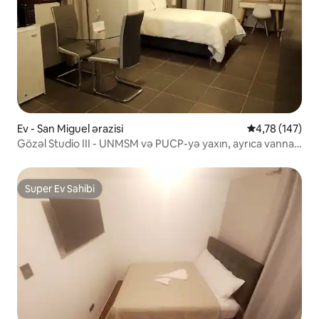
Ev - San Miguel ərazisi
Ortalama reyti
4,78 (147)
Gözəl Studio III - UNMSM və PUCP-yə yaxın, ayrıca vanna
otağı
Super Ev Sahibi
Super Ev Sahibi