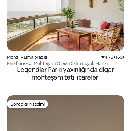
Mənzil - Lima ərazisi
Ortalama reyti
4,76 (160)
Mirafloresdə Möhtəşəm Okean Sahili Böyük Mənzil
Legendlər Parkı yaxınlığında digər
möhtəşəm tətil icarələri
Qonaqların seçimi
Qonaqların seçimi