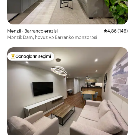
Mənzil - Barranco ərazisi
Ortalama reyti
4,86 (146)
Mənzil: Dam, hovuz və Barranko mənzərəsi
Qonaqların seçimi
Populyar "Qonaqların seçimi"