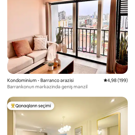
Kondominium - Barranco ərazisi
Ortalama reyti
4,98 (199)
Barrankonun mərkəzində geniş mənzil
Qonaqların seçimi
Populyar "Qonaqların seçimi"