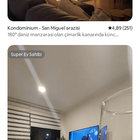
Kondominium - San Miguel ərazisi
Ortalama reyti
4,89 (251)
180° dəniz mənzərəsi olan çimərlik kənarında künc
mənzili.
Super Ev Sahibi
Super Ev Sahibi