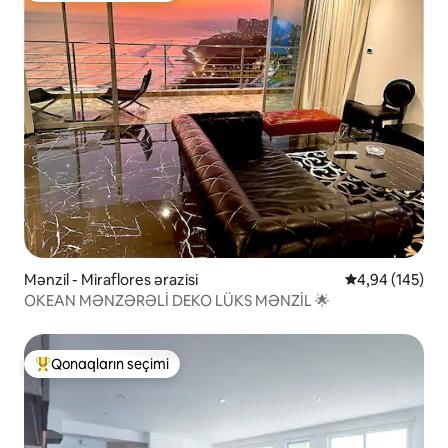
Mənzil - Miraflores ərazisi
Ortalama reyti
4,94 (145)
OKEAN MƏNZƏRƏLİ DEKO LÜKS MƏNZİL 🌟
Qonaqların seçimi
Populyar "Qonaqların seçimi"