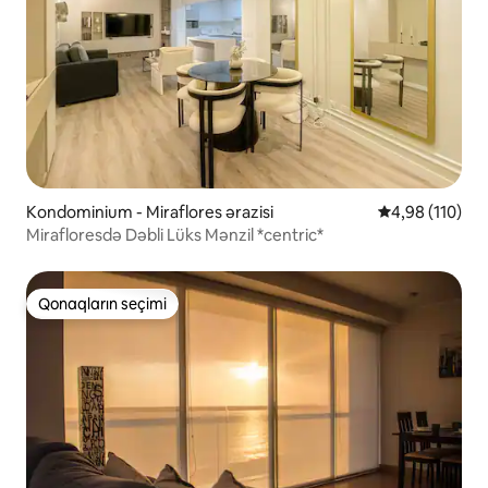
Kondominium - Miraflores ərazisi
Ortalama reyti
4,98 (110)
Mirafloresdə Dəbli Lüks Mənzil *centric*
Qonaqların seçimi
Qonaqların seçimi