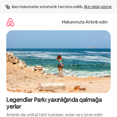
Məzmuna
Bəzi məlumatlar avtomatik tərcümə edilib. 
İlkin dildə göstər
keç
Məkanınızla Airbnb edin
Legendlər Parkı yaxınlığında qalmağa
yerlər
Airbnb-də unikal tətil icarələri, evlər və s. bron edin