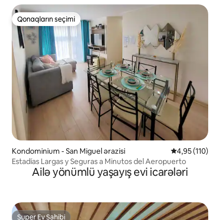
Qonaqların seçimi
Qonaqların seçimi
Kondominium - San Miguel ərazisi
Ortalama reyti
4,95 (110)
Estadías Largas y Seguras a Minutos del Aeropuerto
Ailə yönümlü yaşayış evi icarələri
Super Ev Sahibi