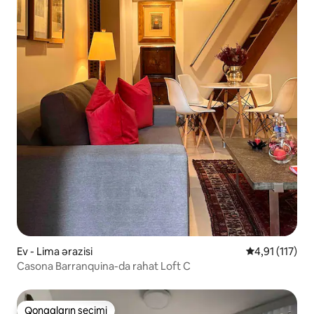
Ev - Lima ərazisi
Ortalama reyti
4,91 (117)
Casona Barranquina-da rahat Loft C
Qonaqların seçimi