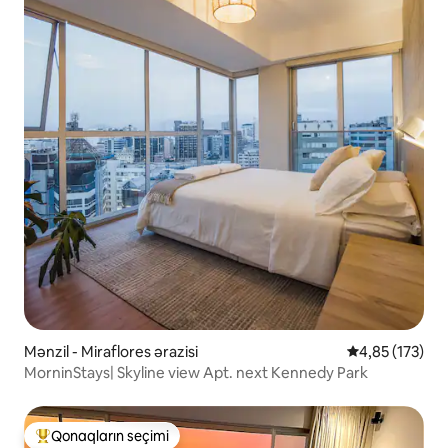
Mənzil - Miraflores ərazisi
Ortalama reyti
4,85 (173)
MorninStays| Skyline view Apt. next Kennedy Park
Qonaqların seçimi
Populyar "Qonaqların seçimi"