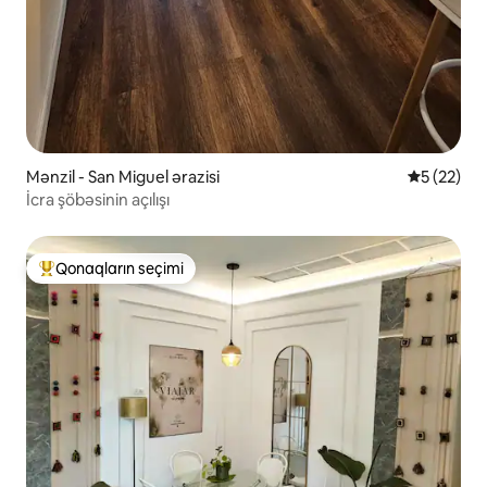
Mənzil - San Miguel ərazisi
Ortalama r
5 (22)
İcra şöbəsinin açılışı
Qonaqların seçimi
Populyar "Qonaqların seçimi"