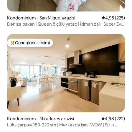
Kondominium - San Miguel ərazisi
Ortalama reyti
4,95 (225)
Dənizə baxan | Queen ölçülü yataq | İdman zalı | Super Ev
Sahibi
Qonaqların seçimi
Populyar "Qonaqların seçimi"
Kondominium - Miraflores ərazisi
Ortalama reyti
4,98 (222)
Lüks çarpayı 180-220 sm | Mərkəzdə işıqlı WOW | Sizin
üslubunuz