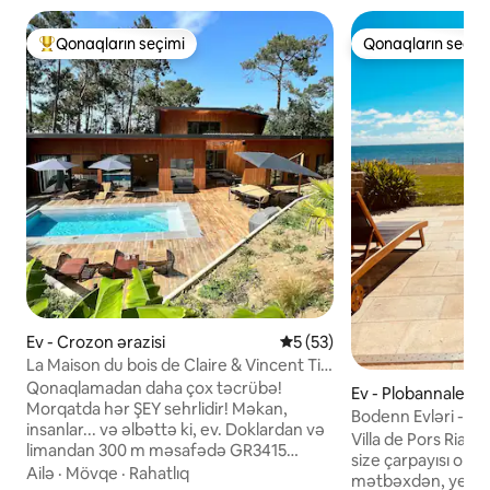
Qonaqların seçimi
Qonaqların seçim
Populyar "Qonaqların seçimi"
Qonaqların seçim
Ev - Crozon ərazisi
Ortalama reytinq 5/5, 53 rə
5 (53)
La Maison du bois de Claire & Vincent Ti
Ar C Hoad
Qonaqlamadan daha çox təcrübə!
Ev - Plobannalec-L
Morqatda hər ŞEY sehrlidir! Məkan,
Bodenn Evləri - Vill
insanlar... və əlbəttə ki, ev. Doklardan və
Villa de Pors Riaga
limandan 300 m məsafədə GR3415
size çarpayısı olan
dəqiqəlik məsafədə yerləşir. 7x3
Ailə
·
Mövqe
·
Rahatlıq
mətbəxdən, yemək