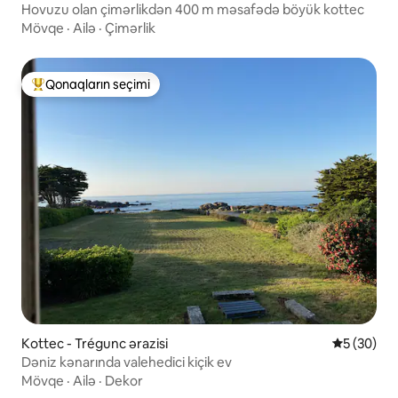
Hovuzu olan çimərlikdən 400 m məsafədə böyük kottec
Mövqe
·
Ailə
·
Çimərlik
Qonaqların seçimi
Populyar "Qonaqların seçimi"
Kottec - Trégunc ərazisi
Ortalama r
5 (30)
Dəniz kənarında valehedici kiçik ev
Mövqe
·
Ailə
·
Dekor