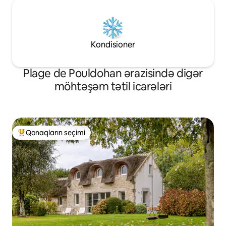
Kondisioner
Plage de Pouldohan ərazisində digər
möhtəşəm tətil icarələri
Qonaqların seçimi
Populyar "Qonaqların seçimi"