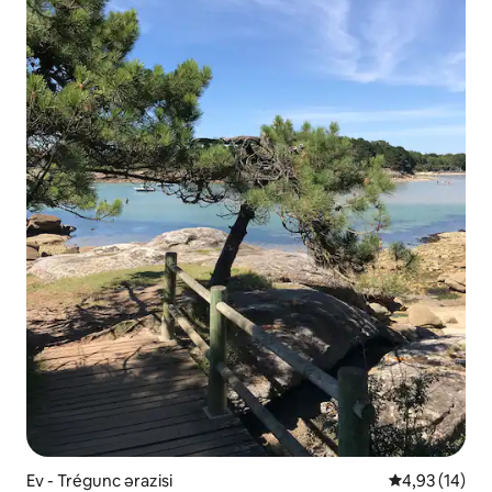
Ev - Trégunc ərazisi
Ortalama reyt
4,93 (14)