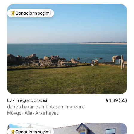
Qonaqların seçimi
Populyar "Qonaqların seçimi"
Ev - Trégunc ərazisi
Ortalama reyt
4,89 (65)
dənizə baxan ev möhtəşəm mənzərə
Mövqe
·
Ailə
·
Arxa həyət
Qonaqların seçimi