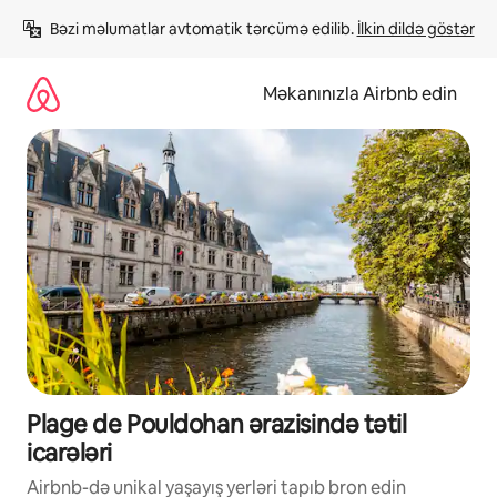
Məzmuna
Bəzi məlumatlar avtomatik tərcümə edilib. 
İlkin dildə göstər
keç
Məkanınızla Airbnb edin
Plage de Pouldohan ərazisində tətil
icarələri
Airbnb-də unikal yaşayış yerləri tapıb bron edin