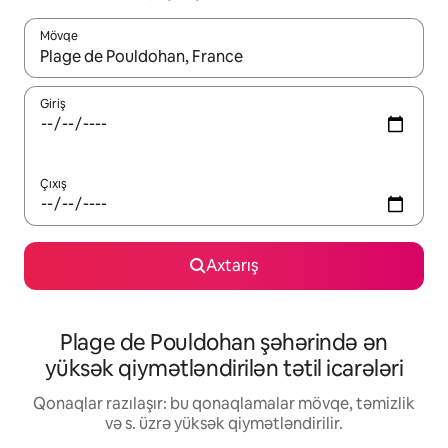
Mövqe
Nəticələr varsa, yuxarı və aşağı ox düymələri ilə naviqasiya edin,
Giriş
Çıxış
Axtarış
Plage de Pouldohan şəhərində ən
yüksək qiymətləndirilən tətil icarələri
Qonaqlar razılaşır: bu qonaqlamalar mövqe, təmizlik
və s. üzrə yüksək qiymətləndirilir.