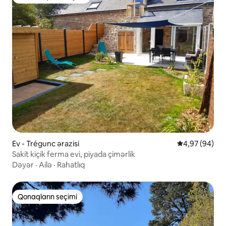
Populyar "Qonaqların seçimi"
Ev - Trégunc ərazisi
Ortalama reyt
4,97 (94)
Sakit kiçik ferma evi, piyada çimərlik
Dəyər
·
Ailə
·
Rahatlıq
Qonaqların seçimi
Qonaqların seçimi