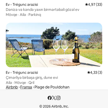
Ev - Trégunc ərazisi
Ortalama reyt
4,97 (33)
Dənizə və kəndə yaxın birmərtəbəli gözəl ev
Mövqe
·
Ailə
·
Parkinq
Ev - Trégunc ərazisi
Ortalama rey
4,33 (3)
Çimərliyə birbaşa giriş, dune evi
Ailə
·
Mövqe
·
Qril
Airbnb
Fransa
Plage de Pouldohan
© 2026 Airbnb, Inc.