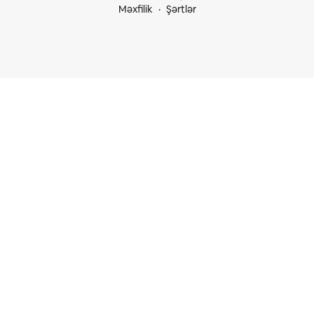
Məxfilik
Şərtlər