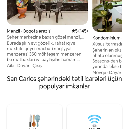
Mənzil - Boqota ərazisi
Ortalama reytinq 5/5, 145 rə
5 (145)
Şəhər mərkəzinə baxan gözəl mənzil,
Kondominium - Ça
cakuziyə giriş və bitkilərlə dolu isti terras,
Burada şirin ev: gözəllik, rahatlıq və
azisi
Xüsusi terrasda Lux apt W Sau
360 dərəcə mənzərə
məxfilik, qeyri-məcburi nəqliyyat
Zona T
Şəhərin ən eksklüzi
mənzərəsi 360 möhtəşəm mənzərəni
əhatə olunmuş Zon
bu mətbəxləri və paylaşılan hamam
Seasons-dan birba
otaqlarını unudun. Dərhal gördüyünüz
Ailə
·
Dəyər
·
Çıxış
yerində lüksü təcr
zaman bunun ən yaxşı seçiminiz
SELVAGGIO cakuzi,
Mövqe
·
Dəyər
·
Gi
olduğunu hiss edəcəksiniz. Yalnız sizin
San Carlos şəhərindəki tətil icarələri üçün
avtomatlaşdırılma
üçün cekuzie ilə lüks mənzil terrasında 5
təchizatlı mətbəxi
populyar imkanlar
dəfəyə qədər daha çox qənaət edin.
ibarət yüksək səviy
Binanın pilləkənlərlə qalxmaq üçün
size Sealy otel də
narahatlığı olan insanlar üçün uyğun
divan çarpayıda di
olmayan beşinci mərtəbədir. Binanın
üçün tədqiqat, pa
şənliklər üçün uyğun deyil, liftsiz, bəzi
düşünülmüş şəkild
fiziki fəaliyyətlərlə məşğul olmaq yaxşı
məkanlar daxildir
hissdir
üçün mükəmməldi