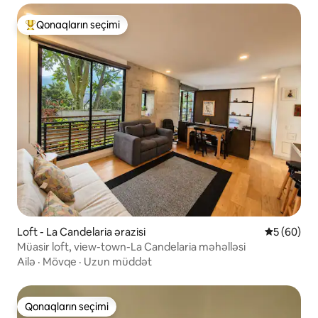
Qonaqların seçimi
Populyar "Qonaqların seçimi"
Loft - La Candelaria ərazisi
Ortalama r
5 (60)
Müasir loft, view-town-La Candelaria məhəlləsi
Ailə
·
Mövqe
·
Uzun müddət
Qonaqların seçimi
Qonaqların seçimi