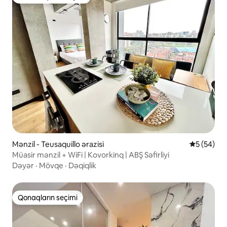
Populyar "Qonaqların seçimi"
Mənzil - Teusaquillo ərazisi
Ortalama r
5 (54)
Müasir mənzil + WiFi | Kovorkinq | ABŞ Səfirliyi
Dəyər
·
Mövqe
·
Dəqiqlik
Qonaqların seçimi
Qonaqların seçimi