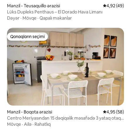
Mənzil - Teusaquillo ərazisi
Ortalama reyt
4,92 (49)
Lüks Dupleks Penthaus – El Dorado Hava Limanı
Dəyər
·
Mövqe
·
Qapalı məkanlar
Qonaqların seçimi
Qonaqların seçimi
Mənzil - Boqota ərazisi
Ortalama reyt
4,95 (58)
Centro Meriyasından 15 dəqiqəlik məsafədə 3 yataq otaqlı
ailə mənzili
Mövqe
·
Ailə
·
Rahatlıq