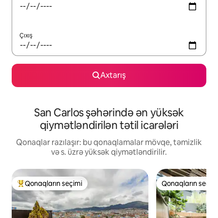
Çıxış
Axtarış
San Carlos şəhərində ən yüksək
qiymətləndirilən tətil icarələri
Qonaqlar razılaşır: bu qonaqlamalar mövqe, təmizlik
və s. üzrə yüksək qiymətləndirilir.
Qonaqların seçimi
Qonaqların seçim
Populyar "Qonaqların seçimi"
Qonaqların seçim