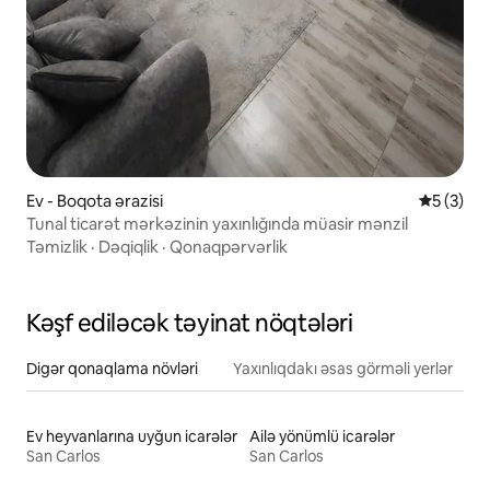
Ev - Boqota ərazisi
Ortalama 
5 (3)
Tunal ticarət mərkəzinin yaxınlığında müasir mənzil
Təmizlik
·
Dəqiqlik
·
Qonaqpərvərlik
Kəşf ediləcək təyinat nöqtələri
Digər qonaqlama növləri
Yaxınlıqdakı əsas görməli yerlər
Ev heyvanlarına uyğun icarələr
Ailə yönümlü icarələr
San Carlos
San Carlos