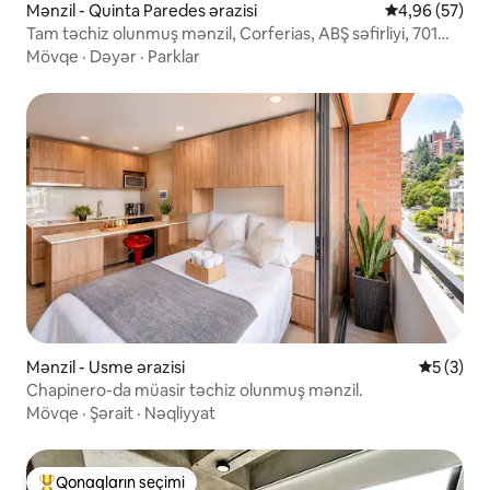
Mənzil - Quinta Paredes ərazisi
Ortalama reyt
4,96 (57)
Tam təchiz olunmuş mənzil, Corferias, ABŞ səfirliyi, 701
nömrəli parkinq
Mövqe
·
Dəyər
·
Parklar
Mənzil - Usme ərazisi
Ortalama 
5 (3)
Chapinero-da müasir təchiz olunmuş mənzil.
Mövqe
·
Şərait
·
Nəqliyyat
Qonaqların seçimi