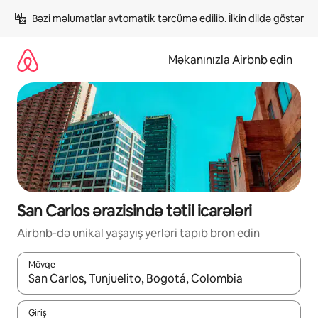
Məzmuna
Bəzi məlumatlar avtomatik tərcümə edilib. 
İlkin dildə göstər
keç
Məkanınızla Airbnb edin
San Carlos ərazisində tətil icarələri
Airbnb-də unikal yaşayış yerləri tapıb bron edin
Mövqe
Nəticələr varsa, yuxarı və aşağı ox düymələri ilə naviqasiya edin,
Giriş