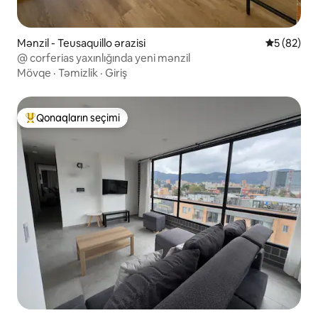
Mənzil - Teusaquillo ərazisi
Ortalama r
5 (82)
@ corferias yaxınlığında yeni mənzil
Mövqe
·
Təmizlik
·
Giriş
Qonaqların seçimi
Populyar "Qonaqların seçimi"