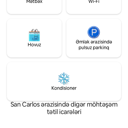
Mətbəx
Wi-Fi
Əmlak ərazisində
Hovuz
pulsuz parkinq
Kondisioner
San Carlos ərazisində digər möhtəşəm
tətil icarələri