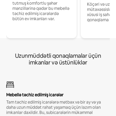
tutmuş komfortlu şəhər
Köçəri və uzaq
mənzillərinə qədər bu mebellə
mütəxəssislər ü
təchiz edilmiş icarələrdə
xüsusi iş sahələ
bütün ev imkanları var.
qonaqlama yerl
Uzunmüddətli qonaqlamalar üçün
imkanlar və üstünlüklər
Mebellə təchiz edilmiş icarələr
Tam təchiz edilmiş icarələrə mətbəx və bir ay və ya
daha uzun müddət rahat yaşamaq üçün lazım olan
imkanlar daxildir. Bu, subicarələrin mükəmməl