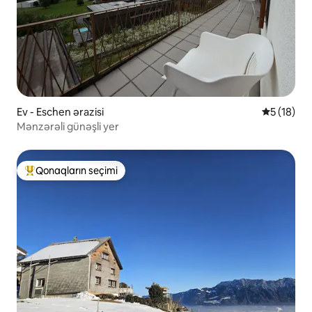
Ev - Eschen ərazisi
Ortalama r
5 (18)
Mənzərəli günəşli yer
Qonaqların seçimi
Populyar "Qonaqların seçimi"