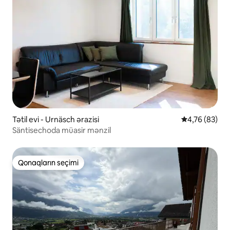
Tətil evi - Urnäsch ərazisi
Ortalama reyt
4,76 (83)
Säntisechoda müasir mənzil
Qonaqların seçimi
Qonaqların seçimi