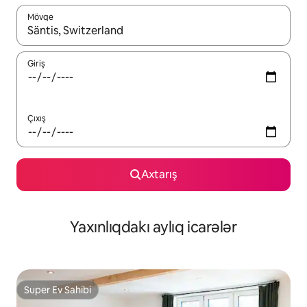
Mövqe
Nəticələr varsa, yuxarı və aşağı ox düymələri ilə naviqasiya edin,
Giriş
Çıxış
Axtarış
Yaxınlıqdakı aylıq icarələr
Super Ev Sahibi
Super Ev Sahibi