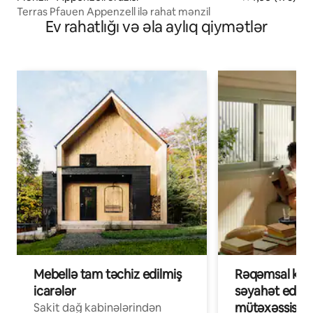
Terras Pfauen Appenzell ilə rahat mənzil
Ev rahatlığı və əla aylıq qiymətlər
Mebellə tam təchiz edilmiş
Rəqəmsal köçə
icarələr
səyahət edən
mütəxəssislər
Sakit dağ kabinələrindən