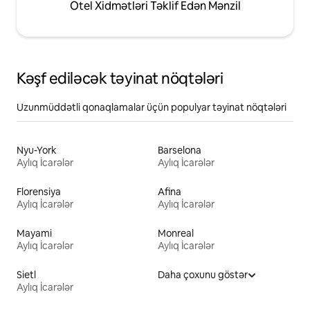
Otel Xidmətləri Təklif Edən Mənzil
Kəşf ediləcək təyinat nöqtələri
Uzunmüddətli qonaqlamalar üçün populyar təyinat nöqtələri
Nyu-York
Barselona
Aylıq İcarələr
Aylıq İcarələr
Florensiya
Afina
Aylıq İcarələr
Aylıq İcarələr
Mayami
Monreal
Aylıq İcarələr
Aylıq İcarələr
Sietl
Daha çoxunu göstər
Aylıq İcarələr