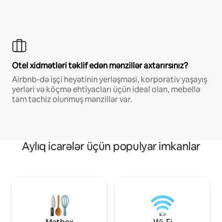
Otel xidmətləri təklif edən mənzillər axtarırsınız?
Airbnb-də işçi heyətinin yerləşməsi, korporativ yaşayış
yerləri və köçmə ehtiyacları üçün ideal olan, mebellə
tam təchiz olunmuş mənzillər var.
Aylıq icarələr üçün populyar imkanlar