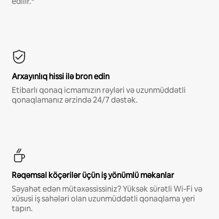
edilir.*
Arxayınlıq hissi ilə bron edin
Etibarlı qonaq icmamızın rəyləri və uzunmüddətli
qonaqlamanız ərzində 24/7 dəstək.
Rəqəmsal köçərilər üçün iş yönümlü məkanlar
Səyahət edən mütəxəssissiniz? Yüksək sürətli Wi-Fi və
xüsusi iş sahələri olan uzunmüddətli qonaqlama yeri
tapın.