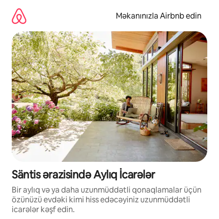
Məzmuna
keç
Məkanınızla Airbnb edin
Säntis ərazisində Aylıq İcarələr
Bir aylıq və ya daha uzunmüddətli qonaqlamalar üçün
özünüzü evdəki kimi hiss edəcəyiniz uzunmüddətli
icarələr kəşf edin.