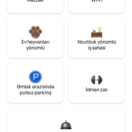
Mətbəx
Wi-Fi
Ev heyvanları
Noutbuk yönümlü
yönümlü
iş sahəsi
Əmlak ərazisində
İdman zalı
pulsuz parkinq