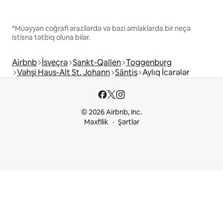
*Müəyyən coğrafi ərazilərdə və bəzi əmlaklarda bir neçə
istisna tətbiq oluna bilər.
Airbnb
İsveçrə
Sankt-Qallen
Toggenburg
Vəhşi Haus-Alt St. Johann
Säntis
Aylıq İcarələr
© 2026 Airbnb, Inc.
Məxfilik
Şərtlər