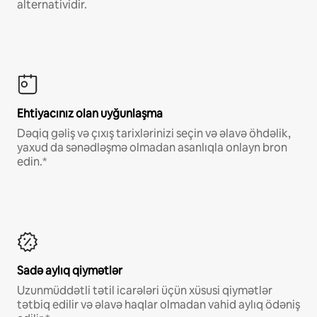
alternatividir.
Ehtiyacınız olan uyğunlaşma
Dəqiq gəliş və çıxış tarixlərinizi seçin və əlavə öhdəlik,
yaxud da sənədləşmə olmadan asanlıqla onlayn bron
edin.*
Sadə aylıq qiymətlər
Uzunmüddətli tətil icarələri üçün xüsusi qiymətlər
tətbiq edilir və əlavə haqlar olmadan vahid aylıq ödəniş