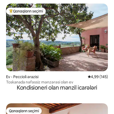
Qonaqların seçimi
Populyar "Qonaqların seçimi"
Ev - Peccioli ərazisi
Ortalama reyti
4,99 (145)
Toskanada nəfəssiz mənzərəsi olan ev
Kondisioneri olan mənzil icarələri
Qonaqların seçimi
Qonaqların seçimi