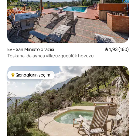
Ev - San Miniato ərazisi
Ortalama reyti
4,93 (160)
Toskana 'da ayrıca villa/üzgüçülük hovuzu
Qonaqların seçimi
Populyar "Qonaqların seçimi"