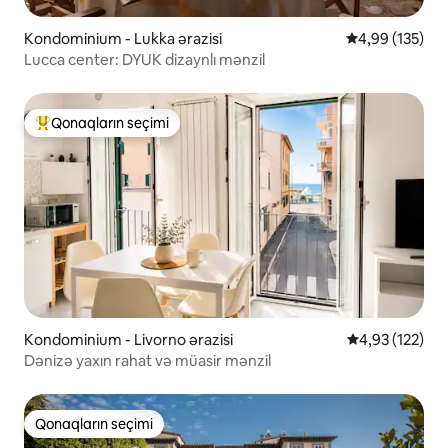
Kondominium - Lukka ərazisi
Ortalama reyti
4,99 (135)
Lucca center: DYUK dizaynlı mənzil
Qonaqların seçimi
Populyar "Qonaqların seçimi"
Kondominium - Livorno ərazisi
Ortalama reyti
4,93 (122)
Dənizə yaxın rahat və müasir mənzil
Qonaqların seçimi
Qonaqların seçimi