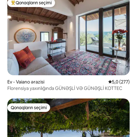
Qonaqların seçimi
Populyar "Qonaqların seçimi"
Ev - Vaiano ərazisi
Ortalama reyt
5,0 (277)
Florensiya yaxınlığında GÜNƏŞLİ VƏ GÜNƏŞLİ KOTTEC
Qonaqların seçimi
Qonaqların seçimi