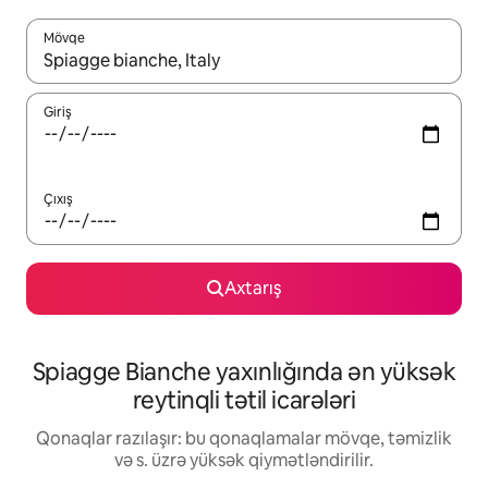
Mövqe
Nəticələr varsa, yuxarı və aşağı ox düymələri ilə naviqasiya edin,
Giriş
Çıxış
Axtarış
Spiagge Bianche yaxınlığında ən yüksək
reytinqli tətil icarələri
Qonaqlar razılaşır: bu qonaqlamalar mövqe, təmizlik
və s. üzrə yüksək qiymətləndirilir.