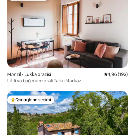
Mənzil - Lukka ərazisi
Ortalama reyti
4,96 (192)
Liftli və bağ mənzərəli Tarixi Mərkəz
Qonaqların seçimi
Populyar "Qonaqların seçimi"