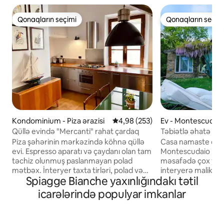
Qonaqların seçimi
Qonaqların seçim
Qonaqların seçimi
Qonaqların seçim
Kondominium - Piza ərazisi
Ortalama reytinq 4,98/5, 253 rə
4,98 (253)
Ev - Montescudaio 
Qüllə evində "Mercanti" rahat çardaq
Təbiətlə əhatə ol
Piza şəhərinin mərkəzində köhnə qüllə
Casa namaste orta
evi. Espresso aparatı və çaydanı olan tam
Montescudaio kən
təchiz olunmuş paslanmayan polad
məsafədə çox yaxş
mətbəx. İnteryer taxta tirləri, polad və
interyerə malik kiç
Spiagge Bianche yaxınlığındakı tətil
şüşələri yellənən qamak, dizayner
tamamilə meşə ilə
lampaları, turniket və incəsənət və
kvadrat metrlik b
icarələrində populyar imkanlar
illüstrasiya kitablarından ibarət geniş
150 metr aralıda y
kitabxana ilə qarışdırır. Yataq otağına
palıdlarla əhatə o
daxili pilləkən vasitəsilə daxil olmaq
böyük daş vannası v