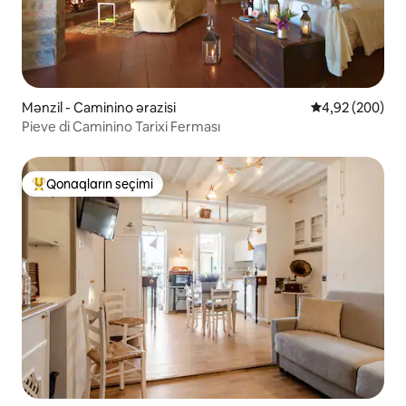
Mənzil - Caminino ərazisi
Ortalama reytin
4,92 (200)
Pieve di Caminino Tarixi Ferması
Qonaqların seçimi
Populyar "Qonaqların seçimi"