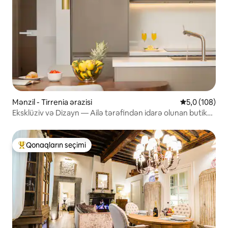
Mənzil - Tirrenia ərazisi
Ortalama reyt
5,0 (108)
Eksklüziv və Dizayn — Ailə tərəfindən idarə olunan butik
qonaqlama
Qonaqların seçimi
Populyar "Qonaqların seçimi"