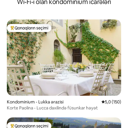
Wi-Fi-ı olan kondominium icarələri
Qonaqların seçimi
Populyar "Qonaqların seçimi"
Kondominium - Lukka ərazisi
Ortalama reyt
5,0 (150)
Korte Paolina - Lucca daxilində füsunkar həyət
Qonaqların seçimi