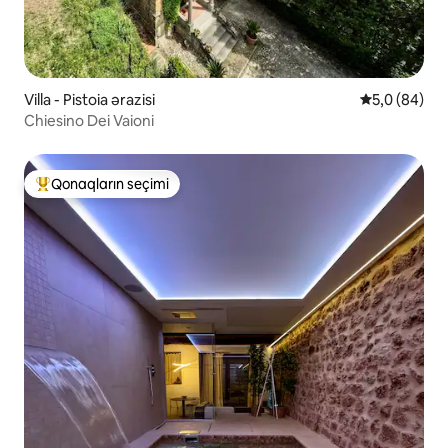
Villa - Pistoia ərazisi
Ortalama rey
5,0 (84)
Chiesino Dei Vaioni
Qonaqların seçimi
Populyar "Qonaqların seçimi"