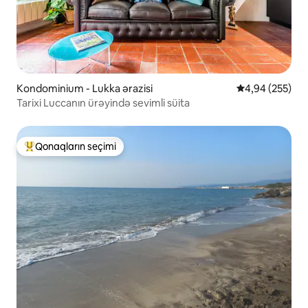
Kondominium - Lukka ərazisi
Ortalama reyti
4,94 (255)
Tarixi Luccanın ürəyində sevimli süita
Qonaqların seçimi
Populyar "Qonaqların seçimi"