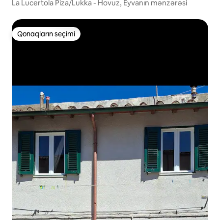
La Lucertola Piza/Lukka - Hovuz, Eyvanın mənzərəsi
Qonaqların seçimi
Qonaqların seçimi