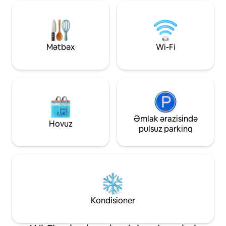
mümkündür, mənzil isə tarixi binanın
olunmuş açıq isti d
çardaqında (3-cü mərtəbə) yerləşir:
var. 33 endirməsi 
pilləkən bir qədər dikdir, buna görə də
Vodafone adsl xətti
təəssüf ki, hər kəs üçün rahat olmaya
televizor və kondi
bilər.
etibarən mövcud
Mətbəx
Wi-Fi
Əmlak ərazisində
Hovuz
pulsuz parkinq
Kondisioner