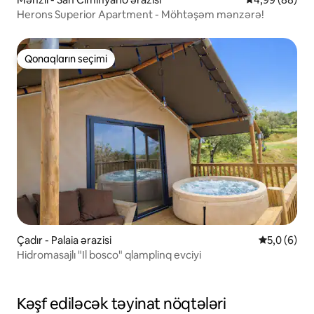
Herons Superior Apartment - Möhtəşəm mənzərə!
Qonaqların seçimi
Qonaqların seçimi
Çadır - Palaia ərazisi
Ortalama re
5,0 (6)
Hidromasajlı "Il bosco" qlamplinq evciyi
Kəşf ediləcək təyinat nöqtələri