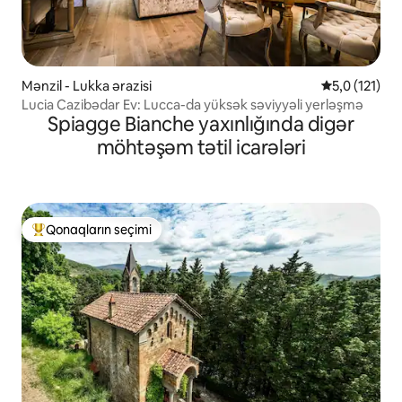
Mənzil - Lukka ərazisi
Ortalama reyt
5,0 (121)
Lucia Cazibədar Ev: Lucca-da yüksək səviyyəli yerləşmə
Spiagge Bianche yaxınlığında digər
möhtəşəm tətil icarələri
Qonaqların seçimi
Populyar "Qonaqların seçimi"