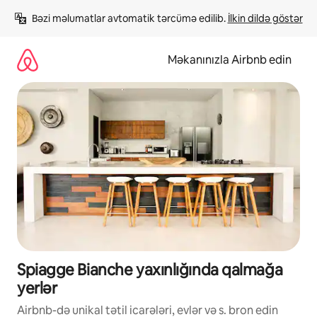
Məzmuna
Bəzi məlumatlar avtomatik tərcümə edilib. 
İlkin dildə göstər
keç
Məkanınızla Airbnb edin
Spiagge Bianche yaxınlığında qalmağa
yerlər
Airbnb-də unikal tətil icarələri, evlər və s. bron edin