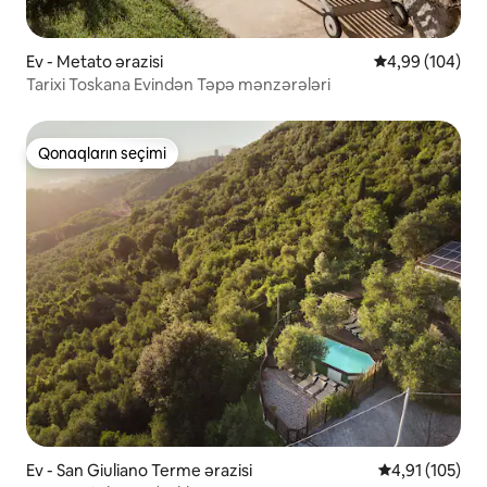
Ev - Metato ərazisi
Ortalama reyti
4,99 (104)
Tarixi Toskana Evindən Təpə mənzərələri
Qonaqların seçimi
Qonaqların seçimi
Ev - San Giuliano Terme ərazisi
Ortalama reyti
4,91 (105)