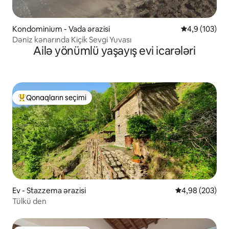
Kondominium - Vada ərazisi
Ortalama reyt
4,9 (103)
Dəniz kənarında Kiçik Sevgi Yuvası
Ailə yönümlü yaşayış evi icarələri
Qonaqların seçimi
Populyar "Qonaqların seçimi"
Ev - Stazzema ərazisi
Ortalama reytin
4,98 (203)
Tülkü den