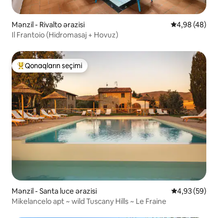
Mənzil - Rivalto ərazisi
Ortalama reyt
4,98 (48)
Il Frantoio (Hidromasaj + Hovuz)
Qonaqların seçimi
Populyar "Qonaqların seçimi"
Mənzil - Santa luce ərazisi
Ortalama reyt
4,93 (59)
Mikelancelo apt ~ wild Tuscany Hills ~ Le Fraine