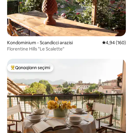
Kondominium - Scandicci ərazisi
Ortalama reyti
4,94 (160)
Florentine Hills "Le Scalette"
Qonaqların seçimi
Populyar "Qonaqların seçimi"