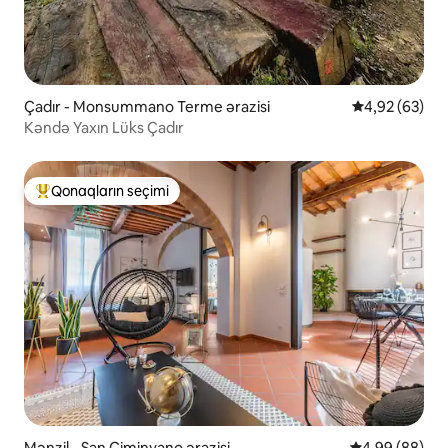
Çadır - Monsummano Terme ərazisi
Ortalama reyt
4,92 (63)
Kəndə Yaxın Lüks Çadır
Qonaqların seçimi
Populyar "Qonaqların seçimi"
Mənzil - San Ciminyano ərazisi
Ortalama reyti
4,99 (88)