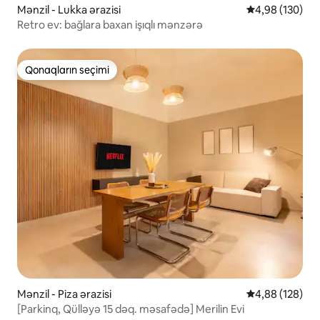
Mənzil - Lukka ərazisi
Ortalama reyti
4,98 (130)
Retro ev: bağlara baxan işıqlı mənzərə
Qonaqların seçimi
Qonaqların seçimi
Mənzil - Piza ərazisi
Ortalama reyti
4,88 (128)
[Parkinq, Qülləyə 15 dəq. məsafədə] Merilin Evi