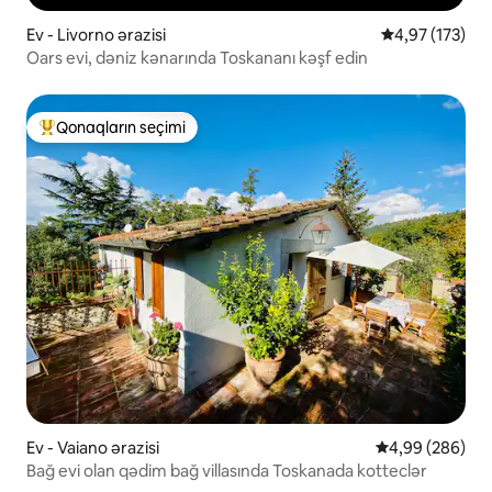
Ev - Livorno ərazisi
Ortalama reyti
4,97 (173)
Oars evi, dəniz kənarında Toskananı kəşf edin
Qonaqların seçimi
Populyar "Qonaqların seçimi"
Ev - Vaiano ərazisi
Ortalama reytin
4,99 (286)
Bağ evi olan qədim bağ villasında Toskanada kotteclər