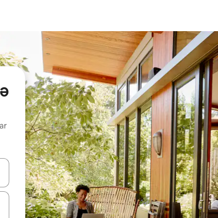
də
ar
viqasiya edin, yaxud da toxunma və ya svayp jestləri ilə araşdırın.