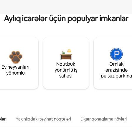
Aylıq icarələr üçün populyar imkanlar
Noutbuk
Əmlak
Ev heyvanları
yönümlü iş
ərazisində
yönümlü
sahəsi
pulsuz parkin
ləri
Yaxınlıqdakı təyinat nöqtələri
Digər qonaqlama növləri