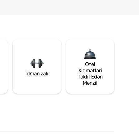
Otel
Xidmətləri
İdman zalı
Təklif Edən
q
Mənzil