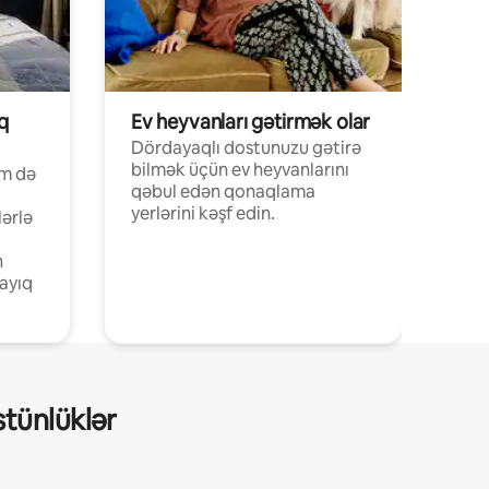
q
Ev heyvanları gətirmək olar
Dördayaqlı dostunuzu gətirə
bilmək üçün ev heyvanlarını
əm də
qəbul edən qonaqlama
yerlərini kəşf edin.
lərlə
n
ayıq
tünlüklər