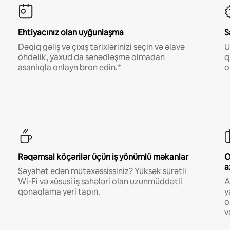
Ehtiyacınız olan uyğunlaşma
S
Dəqiq gəliş və çıxış tarixlərinizi seçin və əlavə
U
öhdəlik, yaxud da sənədləşmə olmadan
q
asanlıqla onlayn bron edin.*
o
Rəqəmsal köçərilər üçün iş yönümlü məkanlar
O
a
Səyahət edən mütəxəssissiniz? Yüksək sürətli
Wi-Fi və xüsusi iş sahələri olan uzunmüddətli
A
qonaqlama yeri tapın.
y
o
v