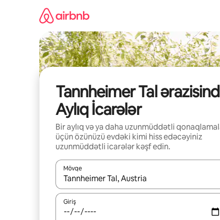
Məzmuna
keç
Tannheimer Tal ərazisin
Aylıq İcarələr
Bir aylıq və ya daha uzunmüddətli qonaqlamal
üçün özünüzü evdəki kimi hiss edəcəyiniz
uzunmüddətli icarələr kəşf edin.
Mövqe
Nəticələr varsa, yuxarı və aşağı ox düymələri ilə na
Giriş