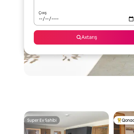
Çıxış
Axtarış
Super Ev Sahibi
Qonaq
Super Ev Sahibi
Populyar