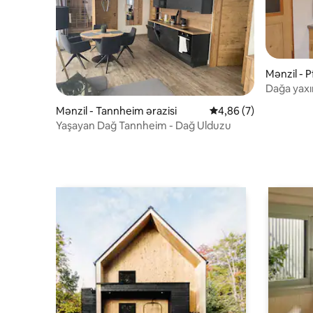
Mənzil - P
Dağa yaxı
Mənzil - Tannheim ərazisi
Ortalama reytinq 4,86
4,86 (7)
Yaşayan Dağ Tannheim - Dağ Ulduzu