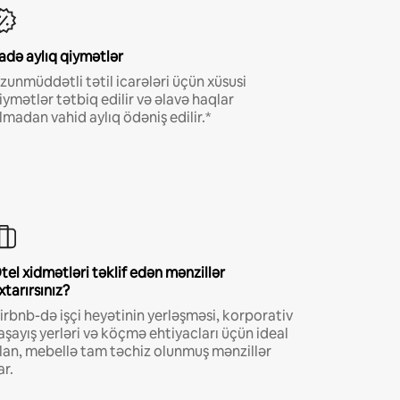
adə aylıq qiymətlər
zunmüddətli tətil icarələri üçün xüsusi
iymətlər tətbiq edilir və əlavə haqlar
lmadan vahid aylıq ödəniş edilir.*
tel xidmətləri təklif edən mənzillər
xtarırsınız?
irbnb-də işçi heyətinin yerləşməsi, korporativ
aşayış yerləri və köçmə ehtiyacları üçün ideal
lan, mebellə tam təchiz olunmuş mənzillər
ar.