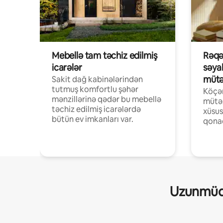
Mebellə tam təchiz edilmiş
Rəqə
icarələr
səya
mütə
Sakit dağ kabinələrindən
tutmuş komfortlu şəhər
Köçər
mənzillərinə qədər bu mebellə
mütəx
təchiz edilmiş icarələrdə
xüsus
bütün ev imkanları var.
qonaq
Uzunmüdd