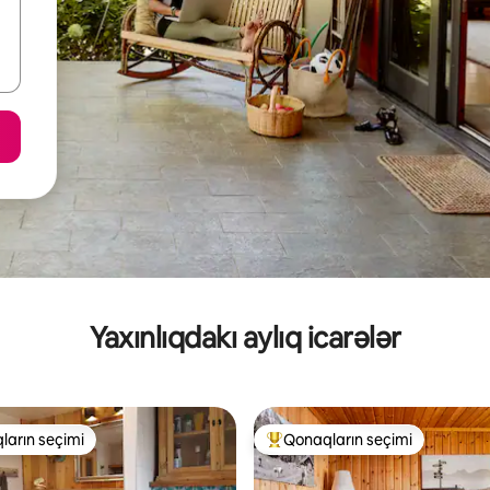
Yaxınlıqdakı aylıq icarələr
ların seçimi
Qonaqların seçimi
 "Qonaqların seçimi"
Populyar "Qonaqların seçimi"