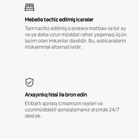
Mebellə təchiz edilmiş icarələr
Tam təchiz edilmiş icarələrə mətbəx və bir ay
və ya daha uzun müddət rahat yaşamaq üçün
lazım olan imkanlar daxildir. Bu, subicarələrin
mükəmməl alternatividir.
Arxayınlıq hissi ilə bron edin
Etibarlı qonaq icmamızın rəyləri və
uzunmüddətli qonaqlamanız ərzində 24/7
dəstək.