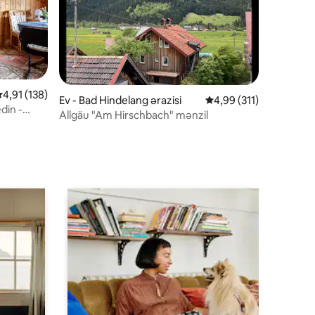
rtalama reytinq 4,91/5, 138 rəy
4,91 (138)
Ev - Bad Hindelang ərazisi
Ortalama reytinq 4,99/
4,99 (311)
din -
Allgäu "Am Hirschbach" mənzil