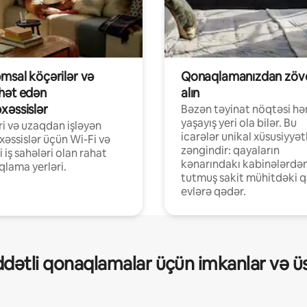
msal köçərilər və
Qonaqlamanızdan zöv
hət edən
alın
xəssislər
Bəzən təyinat nöqtəsi h
yaşayış yeri ola bilər. Bu
i və uzaqdan işləyən
icarələr unikal xüsusiyyət
əssislər üçün Wi-Fi və
zəngindir: qayaların
i iş sahələri olan rahat
kənarındakı kabinələrdə
lama yerləri.
tutmuş sakit mühitdəki q
evlərə qədər.
ətli qonaqlamalar üçün imkanlar və üs