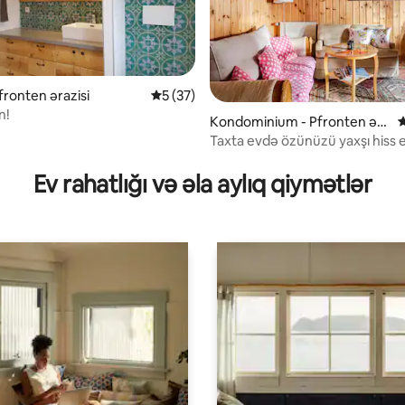
fronten ərazisi
Ortalama reytinq 5/5, 37 rəy
5 (37)
n!
Kondominium - Pfronten əra
O
zisi
Taxta evdə özünüzü yaxşı hiss e
/5, 7 rəy
Casa Linda
Ev rahatlığı və əla aylıq qiymətlər