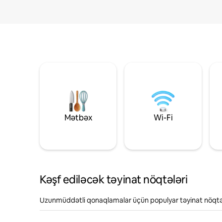
Mətbəx
Wi-Fi
Kəşf ediləcək təyinat nöqtələri
Uzunmüddətli qonaqlamalar üçün populyar təyinat nöqtə