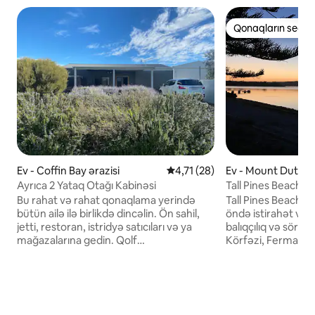
Qonaqların seçim
Qonaqların seçim
Ev - Coffin Bay ərazisi
Ortalama reytinq 4,71/5, 28 rə
4,71 (28)
Ev - Mount Dutton
i
Ayrıca 2 Yataq Otağı Kabinəsi
Tall Pines Beach H
Rəylər!!.
Bu rahat və rahat qonaqlama yerində
Tall Pines Beach H
bütün ailə ilə birlikdə dincəlin. Ön sahil,
öndə istirahət və r
jetti, restoran, istridyə satıcıları və ya
balıqçılıq və sörfinq
mağazalarına gedin. Qolf
Körfəzi, Ferma Çim
meydançasından atılan daşlar. Kiçik
hovuzlar, təbiət gə
ailələr və ya iki cütlük üçün
yükləri və oturma
mükəmməldir. Qayıqlar və ya istirahət
çox vaxt. Cənnət 
avtomobilləri park etmək üçün çoxlu yer
sevəcəksiniz! Ailəl
var. Kenqaro və Emus tez-tez əmlaka
cütlüklər və mehri