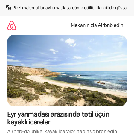
Məzmuna
Bəzi məlumatlar avtomatik tərcümə edilib. 
İlkin dildə göstər
keç
Məkanınızla Airbnb edin
Eyr yarımadası ərazisində tətil üçün
kayaklı icarələr
Airbnb-də unikal kayak icarələri tapın və bron edin