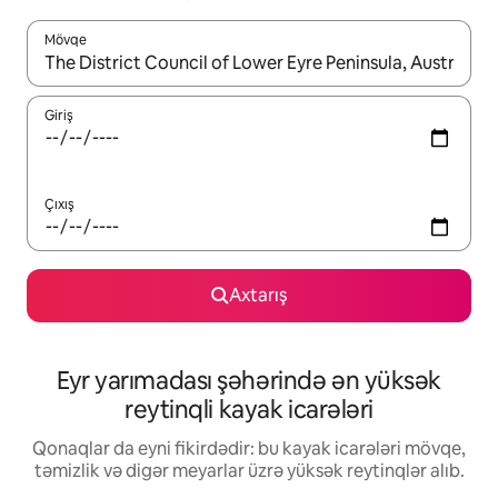
Mövqe
Nəticələr varsa, yuxarı və aşağı ox düymələri ilə naviqasiya edin,
Giriş
Çıxış
Axtarış
Eyr yarımadası şəhərində ən yüksək
reytinqli kayak icarələri
Qonaqlar da eyni fikirdədir: bu kayak icarələri mövqe,
təmizlik və digər meyarlar üzrə yüksək reytinqlər alıb.