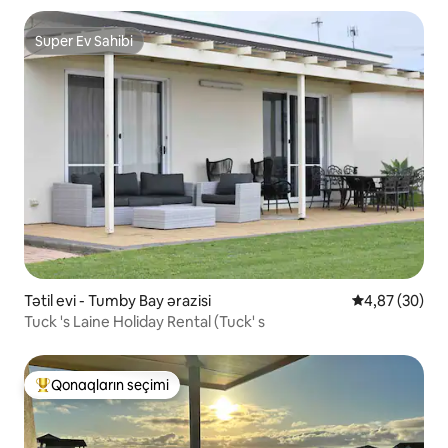
Super Ev Sahibi
Super Ev Sahibi
Tətil evi - Tumby Bay ərazisi
Ortalama reyt
4,87 (30)
Tuck 's Laine Holiday Rental (Tuck' s
Qonaqların seçimi
Populyar "Qonaqların seçimi"