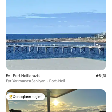
Ev - Port Neill ərazisi
Ortalama 
5 (3)
Eyr Yarımadası Sahilyanı - Port-Neil
Qonaqların seçimi
Populyar "Qonaqların seçimi"