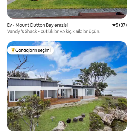
Ev - Mount Dutton Bay ərazisi
Ortalama r
5 (37)
Vandy 's Shack - cütlüklər və kiçik ailələr üçün.
Qonaqların seçimi
Populyar "Qonaqların seçimi"