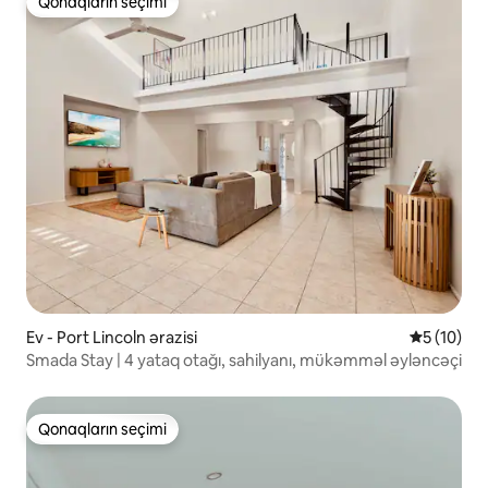
Qonaqların seçimi
Qonaqların seçimi
Ev - Port Lincoln ərazisi
Ortalama r
5 (10)
Smada Stay | 4 yataq otağı, sahilyanı, mükəmməl əyləncəçi
Qonaqların seçimi
Qonaqların seçimi