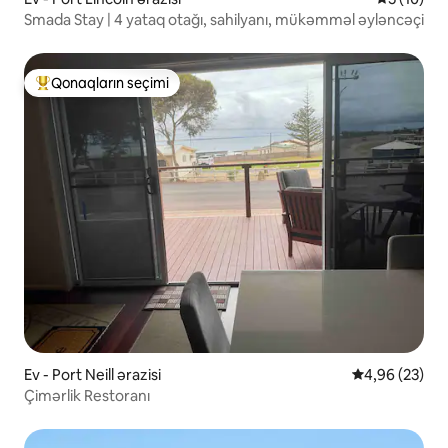
Smada Stay | 4 yataq otağı, sahilyanı, mükəmməl əyləncəçi
Qonaqların seçimi
Populyar "Qonaqların seçimi"
Ev - Port Neill ərazisi
Ortalama reyt
4,96 (23)
Çimərlik Restoranı