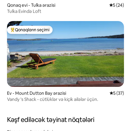
Qonaq evi - Tulka ərazisi
Ortalama r
5 (24)
Tulka Evində Loft
Qonaqların seçimi
Populyar "Qonaqların seçimi"
Ev - Mount Dutton Bay ərazisi
Ortalama r
5 (37)
Vandy 's Shack - cütlüklər və kiçik ailələr üçün.
Kəşf ediləcək təyinat nöqtələri