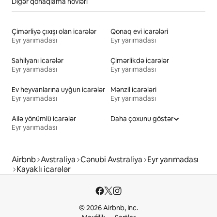
Digər qonaqlama növləri
Çimərliyə çıxışı olan icarələr
Qonaq evi icarələri
Eyr yarımadası
Eyr yarımadası
Sahilyanı icarələr
Çimərlikdə icarələr
Eyr yarımadası
Eyr yarımadası
Ev heyvanlarına uyğun icarələr
Mənzil icarələri
Eyr yarımadası
Eyr yarımadası
Ailə yönümlü icarələr
Daha çoxunu göstər
Eyr yarımadası
Airbnb
Avstraliya
Cənubi Avstraliya
Eyr yarımadası
Kayaklı icarələr
© 2026 Airbnb, Inc.