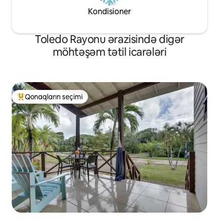
Kondisioner
Toledo Rayonu ərazisində digər
möhtəşəm tətil icarələri
Qonaqların seçimi
Populyar "Qonaqların seçimi"