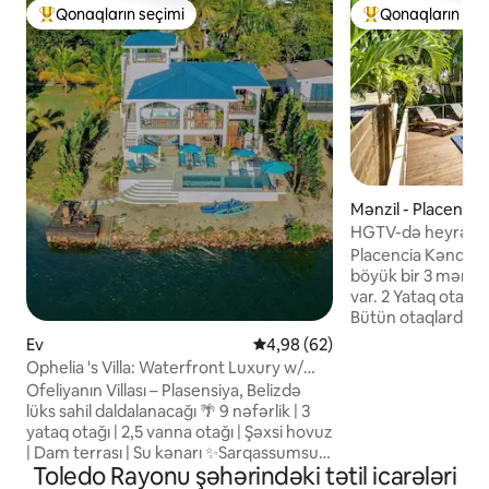
Qonaqların seçimi
Qonaqların seç
Populyar "Qonaqların seçimi"
Populyar "Qonaqla
Mənzil - Placencia 
HGTV-də heyrətlən
- 2 BR w/hovuz
Placencia Kəndini
böyük bir 3 mərtəb
var. 2 Yataq otağı, 2 hamam-tualet.
Bütün otaqlarda kondision
yaxşı təchiz olun
Ev
Ortalama reytinq 4,98/5, 62 rə
4,98 (62)
qapalı və açıq məkan. Hovuz və
Ophelia 's Villa: Waterfront Luxury w/
göyərtəsi arxa gö
Private Pool
Ofeliyanın Villası – Plasensiya, Belizdə
addım məsafədə yer
lüks sahil daldalanacağı 🌴 9 nəfərlik | 3
laqunaya bir dəqiq
yataq otağı | 2,5 vanna otağı | Şəxsi hovuz
Sidewalk və Dəniz
| Dam terrası | Su kənarı ✨Sarqassumsuz
Qonşu qolf arabası 
Toledo Rayonu şəhərindəki tətil icarələri
sahil qonaqlaması✨ Plasensiya
operatoru. Küçəni