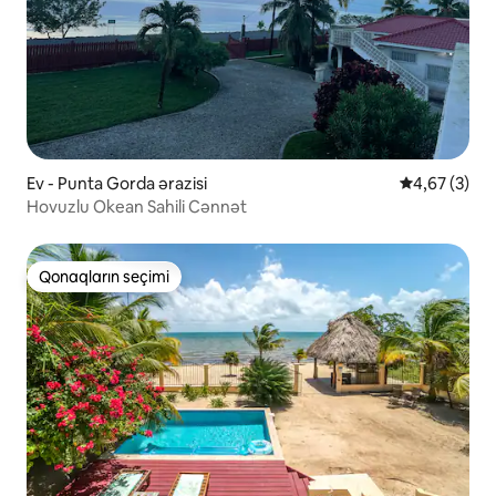
Ev - Punta Gorda ərazisi
Ortalama rey
4,67 (3)
Hovuzlu Okean Sahili Cənnət
Qonaqların seçimi
Qonaqların seçimi