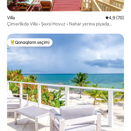
Villa
Ortalama rey
4,9 (70)
Çimərlikdə Villa • Şəxsi Hovuz • Nahar yerinə piyada
məsafədə
Qonaqların seçimi
Populyar "Qonaqların seçimi"