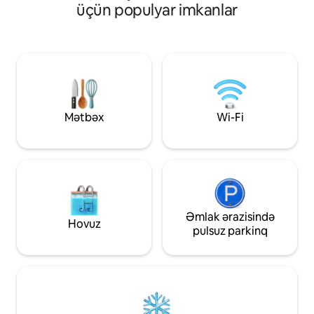
Laqununda yerləşən, dəniz yosunları ilə
üçün populyar imkanlar
qəhvə və ərzaq ma
bağlı narahatlıq yaşamadan Belizin
velosipedlər və Ai
gözəlliyindən zövq alın. Sahil
təmizlik haqqı yox
mənzərələrindən, gün batımından və
manat, delfin və tropik quşları görmək
imkanından zövq alın. Maya-Biç
icmasında yerləşir və çimərliyə girişdən,
restoranlardan, çimərlik barlarından və
yerli görməli yerlərdən cəmi 300 yard
Mətbəx
Wi-Fi
(274 metr) məsafədədir.
Əmlak ərazisində
Hovuz
pulsuz parkinq