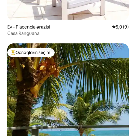
Ev - Placencia ərazisi
Ortalama re
5,0 (9)
Casa Ranguana
Qonaqların seçimi
Populyar "Qonaqların seçimi"