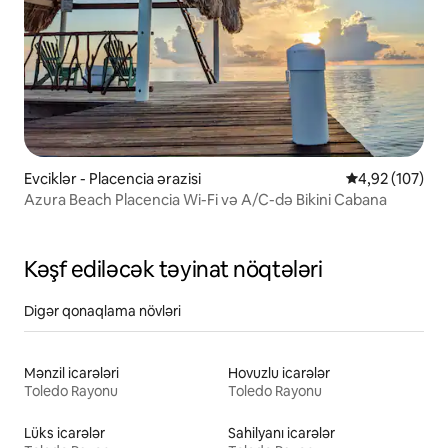
Evciklər - Placencia ərazisi
Ortalama reyti
4,92 (107)
Azura Beach Placencia Wi-Fi və A/C-də Bikini Cabana
Kəşf ediləcək təyinat nöqtələri
Digər qonaqlama növləri
Mənzil icarələri
Hovuzlu icarələr
Toledo Rayonu
Toledo Rayonu
Lüks icarələr
Sahilyanı icarələr