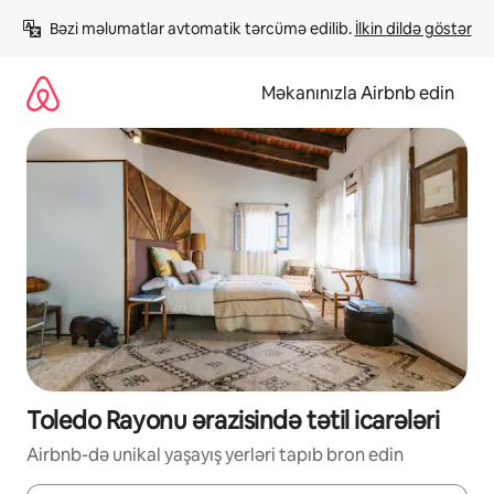
Məzmuna
Bəzi məlumatlar avtomatik tərcümə edilib. 
İlkin dildə göstər
keç
Məkanınızla Airbnb edin
Toledo Rayonu ərazisində tətil icarələri
Airbnb-də unikal yaşayış yerləri tapıb bron edin