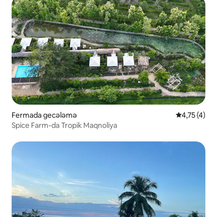
Fermada gecələmə
Ortalama rey
4,75 (4)
Spice Farm-da Tropik Maqnoliya