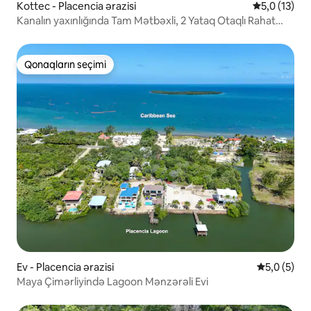
Kottec - Placencia ərazisi
Ortalama rey
5,0 (13)
Kanalın yaxınlığında Tam Mətbəxli, 2 Yataq Otaqlı Rahat
Kasita
Qonaqların seçimi
Qonaqların seçimi
Ev - Placencia ərazisi
Ortalama re
5,0 (5)
Maya Çimərliyində Lagoon Mənzərəli Evi