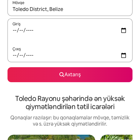
Mövqe
Nəticələr varsa, yuxarı və aşağı ox düymələri ilə naviqasiya edin,
Giriş
Çıxış
Axtarış
Toledo Rayonu şəhərində ən yüksək
qiymətləndirilən tətil icarələri
Qonaqlar razılaşır: bu qonaqlamalar mövqe, təmizlik
və s. üzrə yüksək qiymətləndirilir.