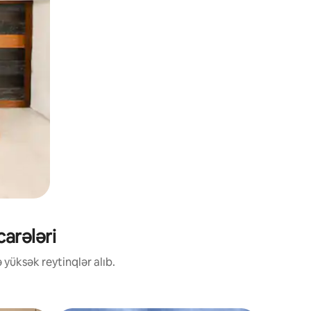
arələri
 yüksək reytinqlər alıb.