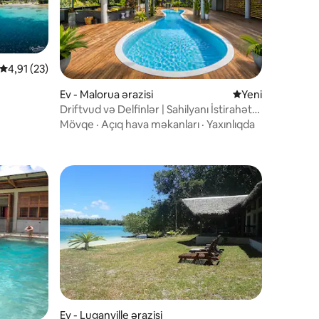
Ortalama reytinq 4,91/5, 23 rəy
4,91 (23)
Ev - Malorua ərazisi
Qalmağa yeni yer
Yeni
Driftvud və Delfinlər | Sahilyanı İstirahət
Mərkəzi
Mövqe
·
Açıq hava məkanları
·
Yaxınlıqda
Ev - Luganville ərazisi