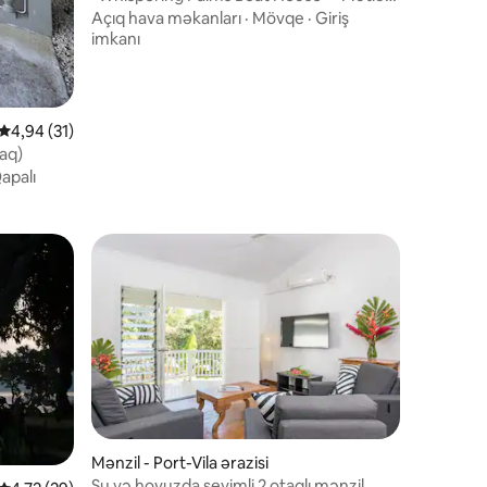
Çimərliyə Yaxın
Açıq hava məkanları
·
Mövqe
·
Giriş
imkanı
Ortalama reytinq 4,94/5, 31 rəy
4,94 (31)
taq)
apalı
Mənzil - Port-Vila ərazisi
Su və hovuzda sevimli 2 otaqlı mənzil