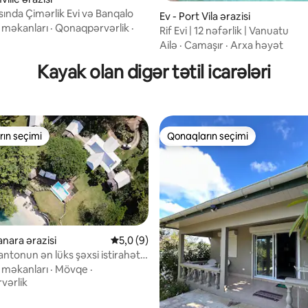
ında Çimərlik Evi və Banqalo
Ev - Port Vila ərazisi
 məkanları
·
Qonaqpərvərlik
·
Rif Evi | 12 nəfərlik | Vanuatu
Ailə
·
Camaşır
·
Arxa həyət
Kayak olan digər tətil icarələri
ın seçimi
Qonaqların seçimi
ın seçimi
Qonaqların seçimi
tanara ərazisi
Ortalama reytinq 5,0/5, 9 rəy
5,0 (9)
Santonun ən lüks şəxsi istirahət
5, 50 rəy
 məkanları
·
Mövqe
·
vərlik