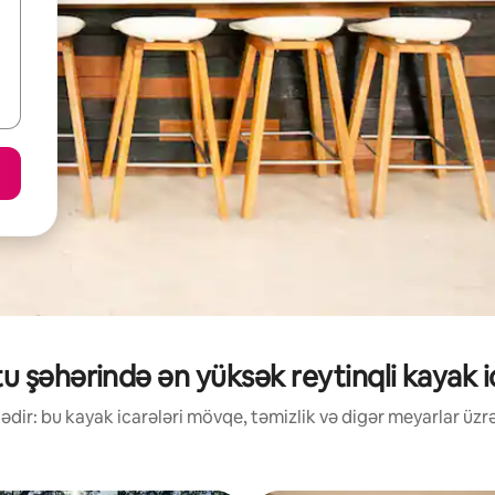
u şəhərində ən yüksək reytinqli kayak ic
ədir: bu kayak icarələri mövqe, təmizlik və digər meyarlar üzrə