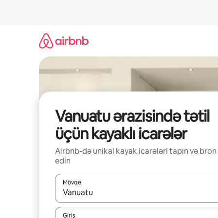
Məzmuna
keç
Vanuatu ərazisində tətil
üçün kayaklı icarələr
Airbnb-də unikal kayak icarələri tapın və bron
edin
Mövqe
Nəticələr varsa, yuxarı və aşağı ox düymələri ilə na
Giriş