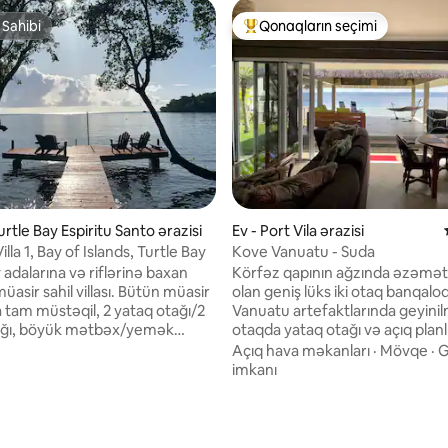
/5, 3 rəy
 Sahibi
Qonaqların seçimi
 Sahibi
Populyar "Qonaqların seçimi"
urtle Bay Espiritu Santo ərazisi
Ev - Port Vila ərazisi
illa 1, Bay of Islands, Turtle Bay
Kove Vanuatu - Suda
 adalarına və riflərinə baxan
Körfəz qapının ağzında əzəmətli
asir sahil villası. Bütün müasir
olan geniş lüks iki otaq banqalod
a tam müstəqil, 2 yataq otağı/2
Vanuatu artefaktlarında geyinilm
ağı, böyük mətbəx/yemək
otaqda yataq otağı və açıq planl
yış sahəsi və balkon. Kurort
digərində geniş istirahət otağı
Açıq hava məkanları
·
Mövqe
·
G
kanlar - şəxsi estakada/
mətbəx sahəsi var, hər iki otaq
imkanı
 platforması, pulsuz su idman
hündür tavanlar var. Bu, istirahət
arlink interneti, filtrlənmiş su,
etməyiniz və tətillərinizdən zö
amaşırxana və rahatlıq və
almağınız üçün mükəmməl yerdir. 
zlik üçün ərazidə menecerlər.
qrup dostunuzla tətil etmək və 