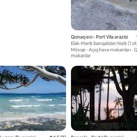
Qonaq evi - Port Vila ərazisi
Elak-Marik banqaloları Naïk (1 o
Mövqe
·
Açıq hava məkanları
·
Q
məkanlar