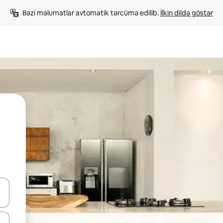
Bəzi məlumatlar avtomatik tərcümə edilib. 
İlkin dildə göstər
viqasiya edin, yaxud da toxunma və ya svayp jestləri ilə araşdırın.