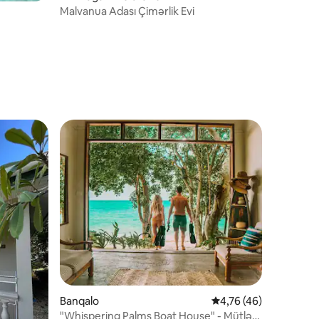
Malvanua Adası Çimərlik Evi
Banqalo
Ortalama reytinq 4,76
4,76 (46)
"Whispering Palms Boat House" - Mütləq