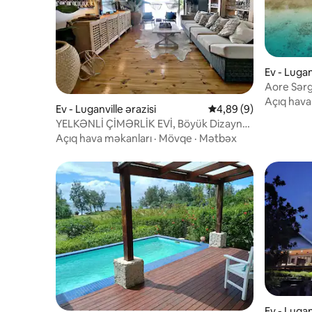
Ev - Lugan
piritu San
Aore Sərg
Açıq hava
Ev - Luganville ərazisi
Ortalama reytinq 4,89
4,89 (9)
YELKƏNLİ ÇİMƏRLİK EVİ, Böyük Dizayner
Evi 6 çarpayı 180-220 sm
Açıq hava məkanları
·
Mövqe
·
Mətbəx
Ev - Lugan