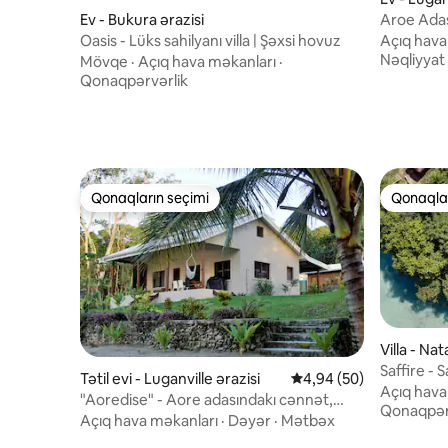
Ev - Bukura ərazisi
Aroe Adas
Oasis - Lüks sahilyanı villa | Şəxsi hovuz
Açıq hava
Nəqliyyat
Mövqe
·
Açıq hava məkanları
·
Qonaqpərvərlik
Qonaqların seçimi
Qonaqlar
Qonaqların seçimi
Qonaqlar
Villa - Na
Saffire - 
Tətil evi - Luganville ərazisi
Ortalama reytinq 4,94/
4,94 (50)
məkanı
Açıq hava
"Aoredise" - Aore adasındakı cənnət,
Qonaqpər
Vanuatu
Açıq hava məkanları
·
Dəyər
·
Mətbəx