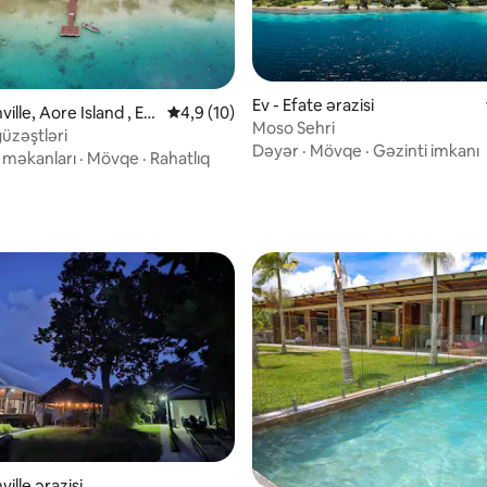
Ev - Efate ərazisi
ville, Aore Island , Es
Ortalama reytinq 4,9/5, 10 rəy
4,9 (10)
Moso Sehri
to ərazisi
üzəştləri
Dəyər
·
Mövqe
·
Gəzinti imkanı
 məkanları
·
Mövqe
·
Rahatlıq
/5, 9 rəy
ville ərazisi