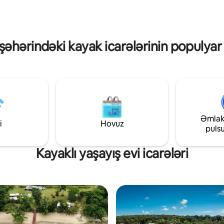
in, rahat, təhlükəsiz. Dalğıc
birbaşa qapıda qalmasını təmin
tləri üçün yaxınlıqdakı Turtle
istəyirsiniz. Robertlə söhbət edi
ə restoranlara piyada
qonşularımız hər ikisi 3 BR-lıq ev
 Qapınızın önündə 3 mavi
icarəyə verir.
əhərindəki kayak icarələrinin populyar
Əmlak
i
Hovuz
puls
Kayaklı yaşayış evi icarələri