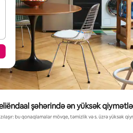
eliëndaal şəhərində ən yüksək qiymətləndi
ılaşır: bu qonaqlamalar mövqe, təmizlik və s. üzrə yüksək qiym