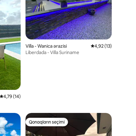
Villa - Wanica ərazisi
Ortalama reytinq 4,92
4,92 (13)
Liberdada - Villa Suriname
Ortalama reytinq 4,79/5, 14 rəy
4,79 (14)
Qonaqların seçimi
Qonaqların seçimi