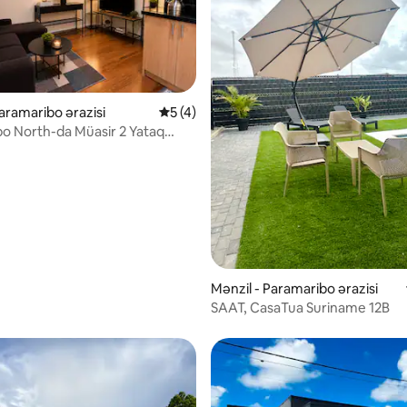
Paramaribo ərazisi
Ortalama reytinq 5/5, 4 rəy
5 (4)
o North-da Müasir 2 Yataq
diya l Kondisioner və Wi-Fi
5, 23 rəy
Mənzil - Paramaribo ərazisi
SAAT, CasaTua Suriname 12B