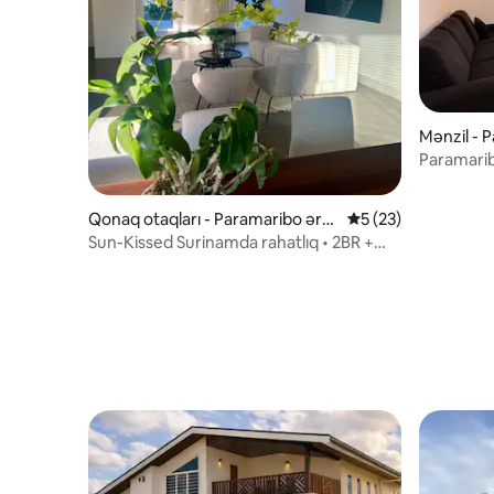
Mənzil - 
Paramarib
Otaqlı Stu
Qonaq otaqları - Paramaribo əra
Ortalama reytinq 5/
5 (23)
zisi
Sun-Kissed Surinamda rahatlıq • 2BR +
Veranda