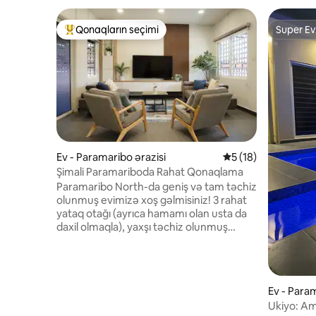
Qonaqların seçimi
Super Ev
Populyar "Qonaqların seçimi"
Super Ev
Ev - Paramaribo ərazisi
Ortalama reytinq 5/
5 (18)
Şimali Paramariboda Rahat Qonaqlama
Paramaribo North-da geniş və tam təchiz
olunmuş evimizə xoş gəlmisiniz! 3 rahat
yataq otağı (ayrıca hamamı olan usta da
daxil olmaqla), yaxşı təchiz olunmuş
mətbəx, rahat yaşayış sahəsi, terras,
paltaryuyan və quruducusu olan
camaşırxana sahəsi və ayrıca qarajı var.
Ailələr, kiçik qruplar və ya işgüzar
Ev - Param
səyahətçilər üçün mükəmməldir.
Ukiyo: Am
Mağazaların və populyar bazar bazarının