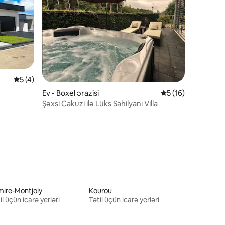
Ortalama reytinq 5/5, 4 rəy
5 (4)
Ev - Boxel ərazisi
Ortalama reytinq 5
5 (16)
Şəxsi Cakuzi ilə Lüks Sahilyanı Villa
ire-Montjoly
Kourou
il üçün icarə yerləri
Tətil üçün icarə yerləri