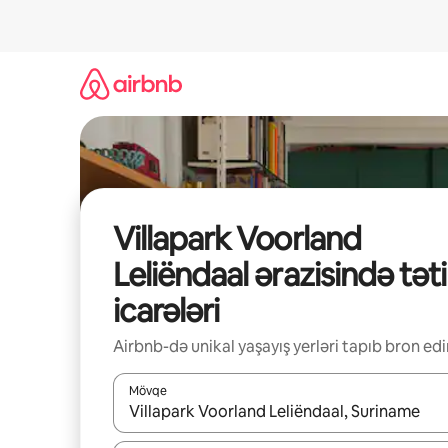
Məzmuna
keç
Villapark Voorland
Leliëndaal ərazisində təti
icarələri
Airbnb-də unikal yaşayış yerləri tapıb bron edi
Mövqe
Nəticələr varsa, yuxarı və aşağı ox düymələri ilə na