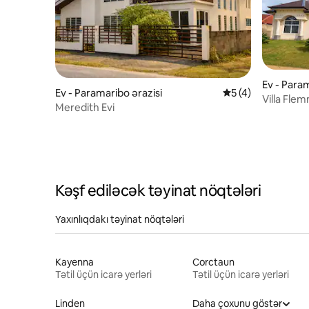
Ev - Param
Ev - Paramaribo ərazisi
Ortalama reytinq 5
5 (4)
Villa Fle
Meredith Evi
Villa
Kəşf ediləcək təyinat nöqtələri
Yaxınlıqdakı təyinat nöqtələri
Kayenna
Corctaun
Tətil üçün icarə yerləri
Tətil üçün icarə yerləri
Linden
Daha çoxunu göstər