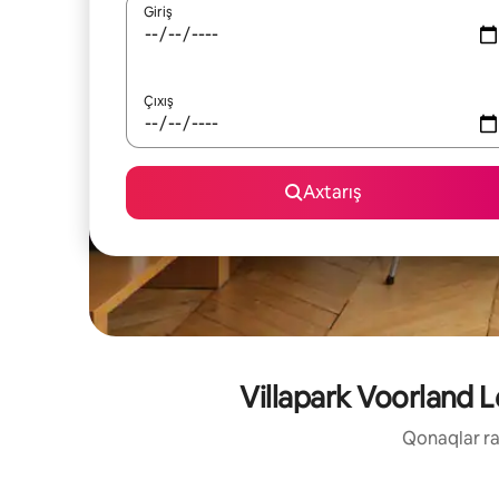
Giriş
Çıxış
Axtarış
Villapark Voorland L
Qonaqlar raz