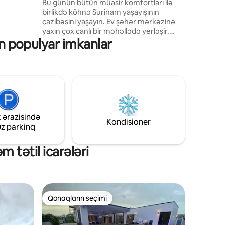
Bu günün bütün müasir komfortları ilə
ol is
birlikdə köhnə Surinam yaşayışının
 once a
cazibəsini yaşayın. Ev şəhər mərkəzinə
ing spaces
yaxın çox canlı bir məhəllədə yerləşir.
ence!
ün populyar imkanlar
Havadar balkonumuzda ön sırada oturun
və Surinamlıların gündəlik həyatını izləyin,
yaxud da sakit arxa həyətə çəkilin və
orada sərinləmək üçün kiçik hovuza girin
və ya hamakda sakitcə yellənərək
dincəlin. Bağımızda hər gün təzə manqo
damcılayan böyük bir manqo ağacı
görəcəksiniz - onları seçib zövq
 ərazisində
almaqdan çəkinməyin!
Kondisioner
uz parkinq
 tətil icarələri
Qonaqların seçimi
Qonaqların seçimi