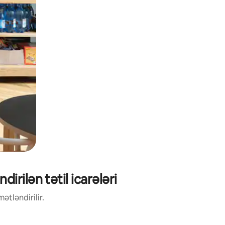
rilən tətil icarələri
ətləndirilir.