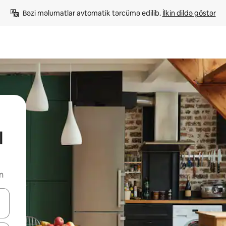
Bəzi məlumatlar avtomatik tərcümə edilib. 
İlkin dildə göstər
l
n
viqasiya edin, yaxud da toxunma və ya svayp jestləri ilə araşdırın.