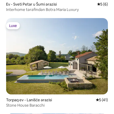
Ev - Sveti Petar u Šumi ərazisi
Ortalama 
5 (6)
Interhome tərəfindən Botra Maria Luxury
Luxe
Luxe
Torpaq ev - Lanišće ərazisi
Ortalama r
5 (41)
Stone House Baracchi