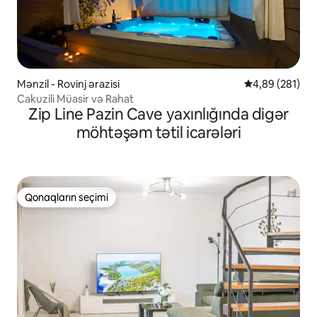
Mənzil - Rovinj ərazisi
Ortalama reyti
4,89 (281)
Cakuzili Müasir və Rahat
Zip Line Pazin Cave yaxınlığında digər
möhtəşəm tətil icarələri
Qonaqların seçimi
Qonaqların seçimi