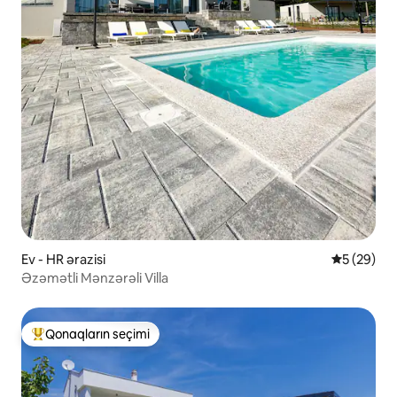
Ev - HR ərazisi
Ortalama r
5 (29)
Əzəmətli Mənzərəli Villa
Qonaqların seçimi
Populyar "Qonaqların seçimi"