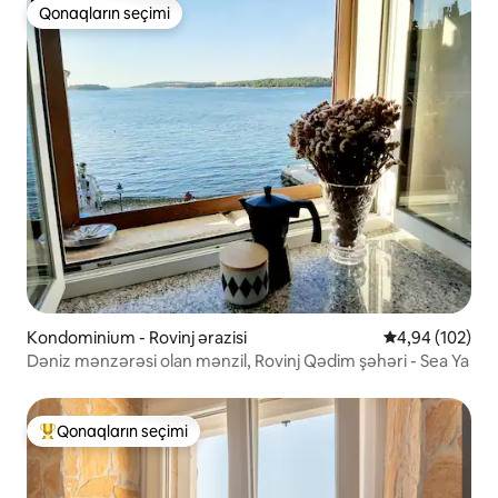
Qonaqların seçimi
Qonaqların seçimi
Kondominium - Rovinj ərazisi
Ortalama reyti
4,94 (102)
Dəniz mənzərəsi olan mənzil, Rovinj Qədim şəhəri - Sea Ya
Qonaqların seçimi
Populyar "Qonaqların seçimi"