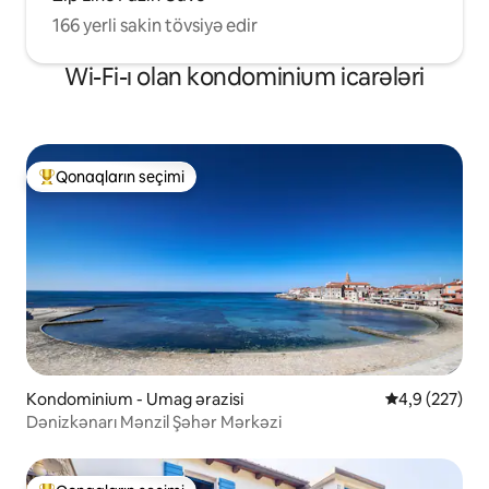
166 yerli sakin tövsiyə edir
Wi-Fi-ı olan kondominium icarələri
Qonaqların seçimi
Populyar "Qonaqların seçimi"
Kondominium - Umag ərazisi
Ortalama reyt
4,9 (227)
Dənizkənarı Mənzil Şəhər Mərkəzi