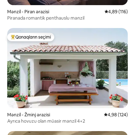
Mənzil - Piran ərazisi
Ortalama reyti
4,89 (116)
Piranada romantik penthauslu mənzil
Qonaqların seçimi
Populyar "Qonaqların seçimi"
Mənzil - Žminj ərazisi
Ortalama reyti
4,98 (124)
Ayrıca hovuzu olan müasir mənzil 4+2