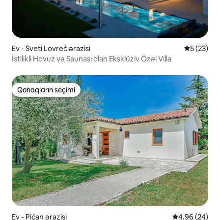
Ev - Sveti Lovreč ərazisi
Ortalama r
5 (23)
İstilikli Hovuz və Saunası olan Eksklüziv Özəl Villa
Qonaqların seçimi
Qonaqların seçimi
Ev - Pićan ərazisi
Ortalama reyt
4,96 (24)