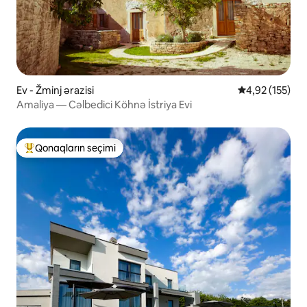
Ev - Žminj ərazisi
Ortalama reyti
4,92 (155)
Amaliya — Cəlbedici Köhnə İstriya Evi
Qonaqların seçimi
Populyar "Qonaqların seçimi"