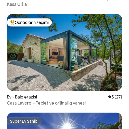
Kasa Ulika
Qonaqların seçimi
Populyar "Qonaqların seçimi"
Ev - Bale ərazisi
Ortalama r
5 (27)
Casa Lavere' - Təbiət və orijinallıq vahəsi
Super Ev Sahibi
Super Ev Sahibi