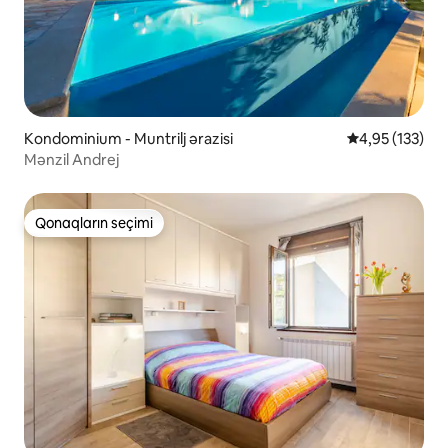
Kondominium - Muntrilj ərazisi
Ortalama reyti
4,95 (133)
Mənzil Andrej
Qonaqların seçimi
Qonaqların seçimi