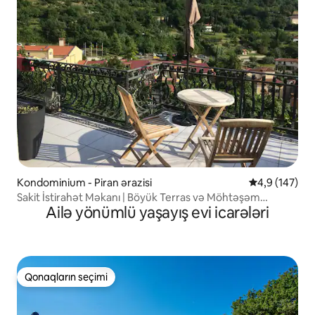
Kondominium - Piran ərazisi
Ortalama reyt
4,9 (147)
Sakit İstirahət Məkanı | Böyük Terras və Möhtəşəm
Ailə yönümlü yaşayış evi icarələri
Mənzərə
Qonaqların seçimi
Qonaqların seçimi