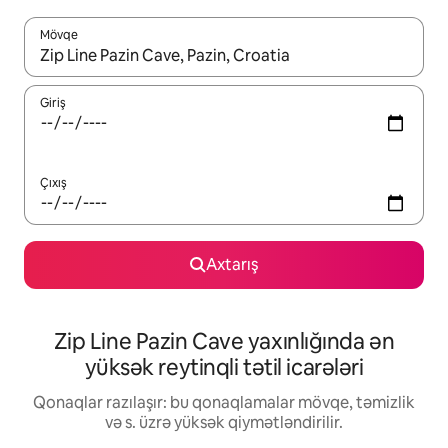
Mövqe
Nəticələr varsa, yuxarı və aşağı ox düymələri ilə naviqasiya edin,
Giriş
Çıxış
Axtarış
Zip Line Pazin Cave yaxınlığında ən
yüksək reytinqli tətil icarələri
Qonaqlar razılaşır: bu qonaqlamalar mövqe, təmizlik
və s. üzrə yüksək qiymətləndirilir.