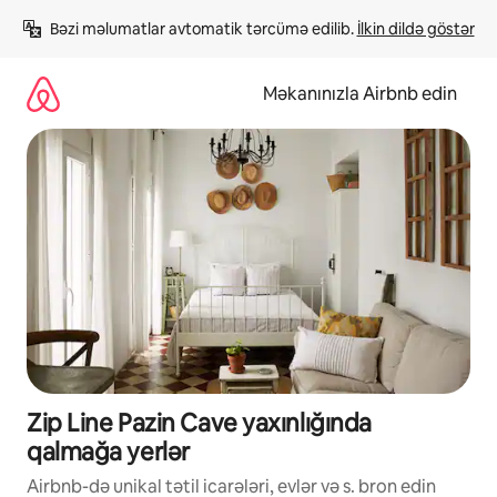
Məzmuna
Bəzi məlumatlar avtomatik tərcümə edilib. 
İlkin dildə göstər
keç
Məkanınızla Airbnb edin
Zip Line Pazin Cave yaxınlığında
qalmağa yerlər
Airbnb-də unikal tətil icarələri, evlər və s. bron edin