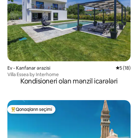
Ev - Kanfanar ərazisi
Ortalama r
5 (18)
Villa Essea by Interhome
Kondisioneri olan mənzil icarələri
Qonaqların seçimi
Populyar "Qonaqların seçimi"