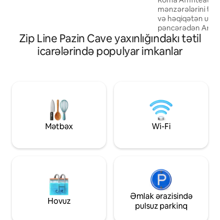
istəyirsinizsə, çox gözəl mövqedir .Sizə
mənzərələrini təqd
20 -30 dəqiqə maşınla ehtiyacınız olacaq
və həqiqətən unika
pəncərədən Arena 
Zip Line Pazin Cave yaxınlığındakı tətil
demək olar ki, ona 
ev dörd nəsildir a
icarələrində populyar imkanlar
Burada böyümüş bir
yerin sehrinə qo
etməkdən məmnun
bağlı həyətin ərazi
parkinq mövcuddur
otağı, iki hamam ot
olunmuş mətbəx, q
eyvan. Tutumu: 4+
Mətbəx
Wi-Fi
TV. Bütün yataq ot
Əmlak ərazisində
Hovuz
pulsuz parkinq