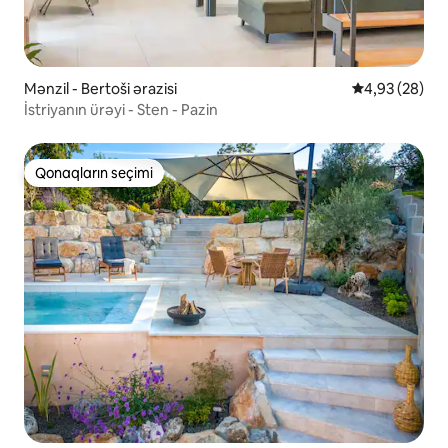
Mənzil - Bertoši ərazisi
Ortalama reyt
4,93 (28)
İstriyanın ürəyi - Sten - Pazin
Qonaqların seçimi
Qonaqların seçimi