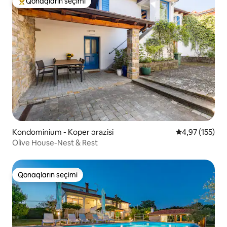
Qonaqların seçimi
Populyar "Qonaqların seçimi"
Kondominium - Koper ərazisi
Ortalama reyti
4,97 (155)
Olive House-Nest & Rest
Qonaqların seçimi
Qonaqların seçimi