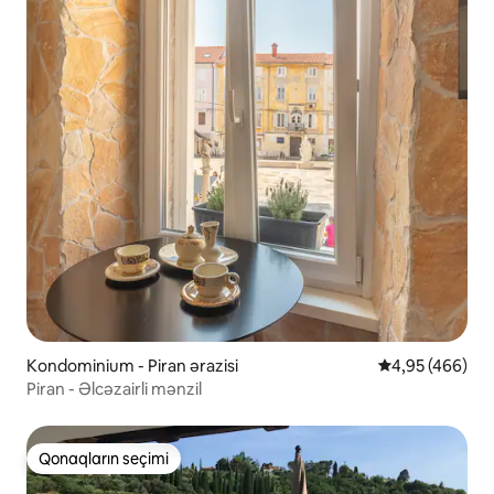
Kondominium - Piran ərazisi
Ortalama reyti
4,95 (466)
Piran - Əlcəzairli mənzil
Qonaqların seçimi
Qonaqların seçimi