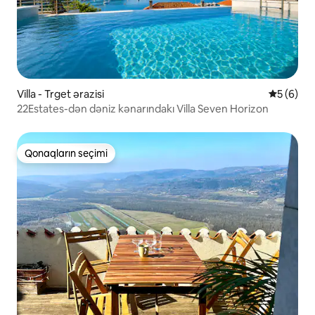
Villa - Trget ərazisi
Ortalama 
5 (6)
22Estates-dən dəniz kənarındakı Villa Seven Horizon
Qonaqların seçimi
Qonaqların seçimi