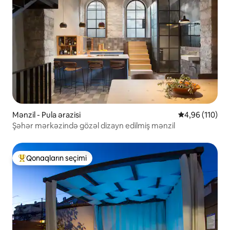
Mənzil - Pula ərazisi
Ortalama reyti
4,96 (110)
Şəhər mərkəzində gözəl dizayn edilmiş mənzil
Qonaqların seçimi
Populyar "Qonaqların seçimi"