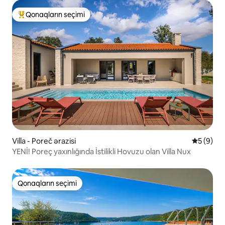
Qonaqların seçimi
Populyar "Qonaqların seçimi"
Villa - Poreč ərazisi
Ortalama 
5 (9)
YENİ! Poreç yaxınlığında İstilikli Hovuzu olan Villa Nux
Qonaqların seçimi
Qonaqların seçimi