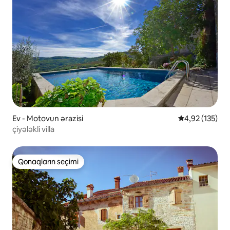
Ev - Motovun ərazisi
Ortalama reyti
4,92 (135)
çiyələkli villa
Qonaqların seçimi
Qonaqların seçimi