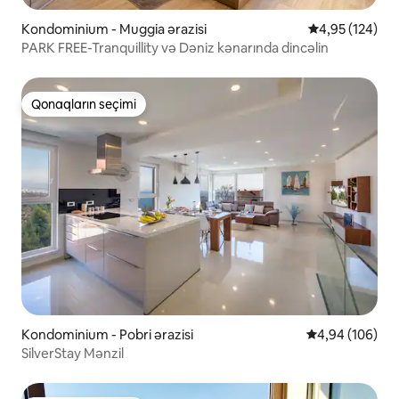
Kondominium - Muggia ərazisi
Ortalama reyti
4,95 (124)
PARK FREE-Tranquillity və Dəniz kənarında dincəlin
Qonaqların seçimi
Qonaqların seçimi
Kondominium - Pobri ərazisi
Ortalama reyti
4,94 (106)
SilverStay Mənzil