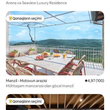
Arena və Seaview Luxury Residence
Qonaqların seçimi
Populyar "Qonaqların seçimi"
Mənzil - Motovun ərazisi
Ortalama reyti
4,97 (100)
Möhtəşəm mənzərəsi olan gözəl mənzil
Qonaqların seçimi
Populyar "Qonaqların seçimi"