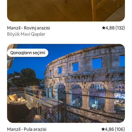
Mənzil - Rovinj ərazisi
Ortalama reyti
4,88 (132)
Böyük Mavi Qapılar
Qonaqların seçimi
Qonaqların seçimi
Mənzil - Pula ərazisi
Ortalama reyti
4,86 (106)