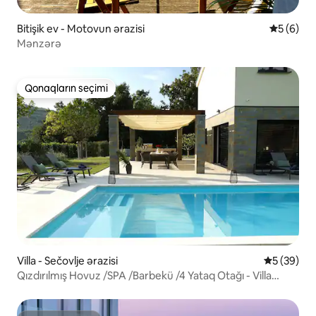
Bitişik ev - Motovun ərazisi
Ortalama 
5 (6)
Mənzərə
Qonaqların seçimi
Qonaqların seçimi
Villa - Sečovlje ərazisi
Ortalama r
5 (39)
Qızdırılmış Hovuz /SPA /Barbekü /4 Yataq Otağı - Villa
Olivetum