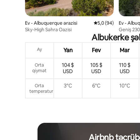
Ev - Albuquerque ərazisi
Ortalama reytinq 5,0/
5,0 (94)
Ev - Albu
Sky-High Səhra Oazisi
Geniş 2300
Albukerke şəh
40-a yaxı
Ay
Yan
Fev
Mar
104 $
105 $
110 $
Orta
qiymət
USD
USD
USD
3°C
6°C
10°C
Orta
temperatur
Airbnb təcrüb