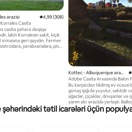
, 151 rəy
les ərazisi
Ortalama reytinq 4,99/5, 308 rəy
4,99 (308)
Korrales Casita
es casita şəhərə dəqiqə
r, lakin Korralesin sakit, kiçik
t icmasına geri qayıdın. Fermer
bistroslara, şərabxanalara, pivə
na, mağazalara və Rio Qrande
ayına piyada/velosipedlə gedə
iz məşhur corrales acequia (su
ində yerləşirik. 500 kvadrat
Kottec - Albuquerque ərazis
O
asita öz müasir fermanızın
i
Adobe Casita Arxasında Balon F
ilə ehtiyacınız olan bütün
Heyvanları Yönümlü
Bu kərpicdən tikilmiş ev xüsusi b
malikdir. Növbəti qapının
günəş işığı ilə yuyulur, sakitdir və
evdə yaşayırıq və ehtiyacınız
ağaclar, çiçəklər, dovşanlar və q
şeylə bağlı yardım etməkdən
yarım akr ərazidə yerləşir. Ballo
q duyuruq. Koronavirusa görə
şəhərindəki tətil icarələri üçün populy
ərazisinin dərhal arxasında, avt
a Yoxdur.
cəmi bir neçə dəqiqə məsafədə 
şəhər mərkəzindən cəmi 20 də
Santa-Fedən təxminən 50 dəqi
məsafədədir. İstirahət etmək və