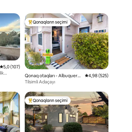
Qonaqların seçimi
Populyar "Qonaqların seçimi"
Ortalama reytinq 5,0/5, 107 rəy
5,0 (107)
ik
Qonaq otaqları - Albuquerq
Ortalama reytinq 4,98/
4,98 (525)
ue ərazisi
Tilsimli Adaçayı
Qonaqların seçimi
Populyar "Qonaqların seçimi"