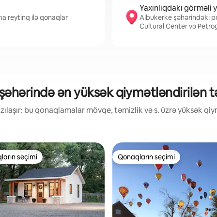
Yaxınlıqdakı görməli y
a reytinq ilə qonaqlar
Albukerke şəhərindəki p
Cultural Center və Petro
əhərində ən yüksək qiymətləndirilən tət
ılaşır: bu qonaqlamalar mövqe, təmizlik və s. üzrə yüksək qiym
ların seçimi
Qonaqların seçimi
 "Qonaqların seçimi"
Qonaqların seçimi