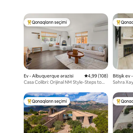
Qonaqların seçimi
Qonaq
Populyar "Qonaqların seçimi"
Populyar
Ev - Albuquerque ərazisi
Ortalama reytinq 4,99/5
4,99 (108)
Bitişik ev
isi
Casa Colibri: Orijinal NM Style-Steps to
Səhra Xəya
Old Town
Qonaqların seçimi
Qonaq
Populyar "Qonaqların seçimi"
Populyar