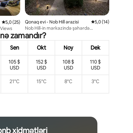
Qonaq evi - Nob Hill ərazisi
Ortalama reytinq 5,0
5,0 (14)
Ortalama reytinq 5,0/5, 25 rəy
5,0 (25)
Nob Hill-in mərkəzində şəhərdə
 Views
t nə zamandır?
daldalanacaq dəbdəbəli və rahat yer
Sen
Okt
Noy
Dek
105 $
152 $
108 $
110 $
USD
USD
USD
USD
21°C
15°C
8°C
3°C
bnb xidmətləri