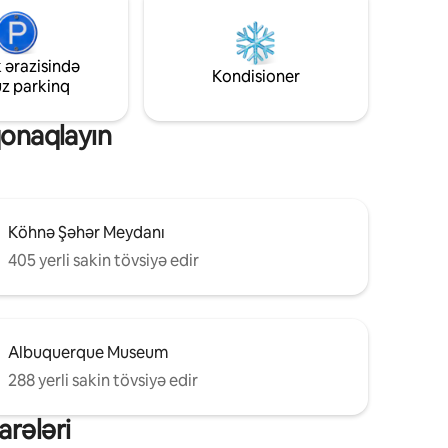
ayət
aqdan iş
evlə eyni
 ərazisində
l həyəti
Kondisioner
uz parkinq
qonaqlayın
Köhnə Şəhər Meydanı
405 yerli sakin tövsiyə edir
Albuquerque Museum
288 yerli sakin tövsiyə edir
arələri