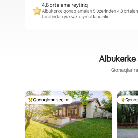
4,8 ortalama reytinq
Albukerke qonaqlamaları 5 üzərindən 4,8 ortalam
tərəfindən yüksək qiymətləndirilir!
Albukerke ş
Qonaqlar raz
Qonaqların seçimi
Qonaq
Populyar "Qonaqların seçimi"
Populyar