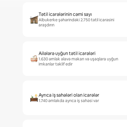
Tətil icarələrinin cəmi sayı
Albukerke şəhərindəki 2.750 tətil icarəsini
araşdırın
Ailələrə uyğun tətil icarələri
1.630 əmlak əlavə məkan və uşaqlara uyğun
imkanlar təklif edir
Ayrıca iş sahələri olan icarələr
1.740 əmlakda ayrıca iş sahəsi var