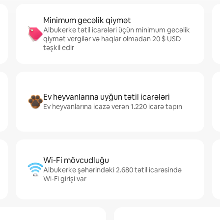
Minimum gecəlik qiymət
Albukerke tətil icarələri üçün minimum gecəlik
qiymət vergilər və haqlar olmadan 20 $ USD
təşkil edir
Ev heyvanlarına uyğun tətil icarələri
Ev heyvanlarına icazə verən 1.220 icarə tapın
Wi-Fi mövcudluğu
Albukerke şəhərindəki 2.680 tətil icarəsində
Wi-Fi girişi var