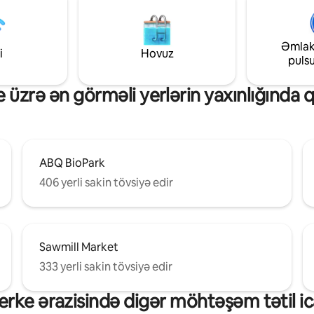
günəşdən zövq almaq üçün kif
qədər açıq hava məkanı var. Uz
üçün əla Wi-Fi. Kasita başqa bir 
Əmlak
ərazidə yerləşir. Hər iki ev gözə
i
Hovuz
puls
paylaşır.
 üzrə ən görməli yerlərin yaxınlığında 
ABQ BioPark
406 yerli sakin tövsiyə edir
Sawmill Market
333 yerli sakin tövsiyə edir
rke ərazisində digər möhtəşəm tətil ic