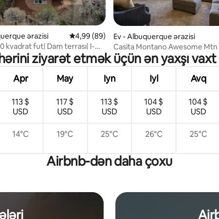
5, 94 rəy
querque ərazisi
Ortalama reytinq 4,99/5, 89 rəy
4,99 (89)
Ev - Albuquerque ərazisi
 kvadrat fut| Dam terrası| I-
Casita Montano Awesome Mtn
ərini ziyarət etmək üçün ən yaxşı vax
n
Apr
May
Iyn
Iyl
Avq
113 $
117 $
113 $
104 $
104 $
USD
USD
USD
USD
USD
14°C
19°C
25°C
26°C
25°C
Airbnb-dən daha çoxu
ələri
Air