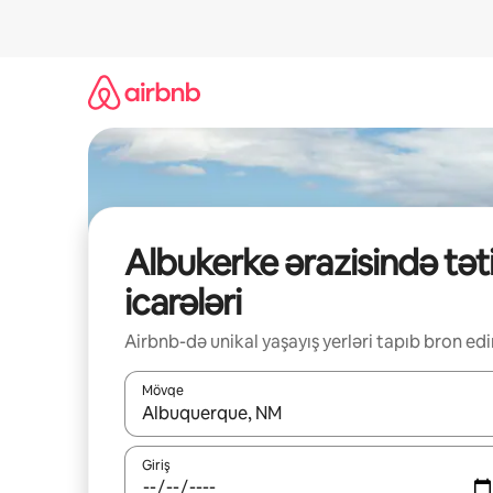
Məzmuna
keç
Albukerke ərazisində təti
icarələri
Airbnb-də unikal yaşayış yerləri tapıb bron edi
Mövqe
Nəticələr varsa, yuxarı və aşağı ox düymələri ilə na
Giriş