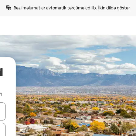
Bəzi məlumatlar avtomatik tərcümə edilib. 
İlkin dildə göstər
l
n
viqasiya edin, yaxud da toxunma və ya svayp jestləri ilə araşdırın.