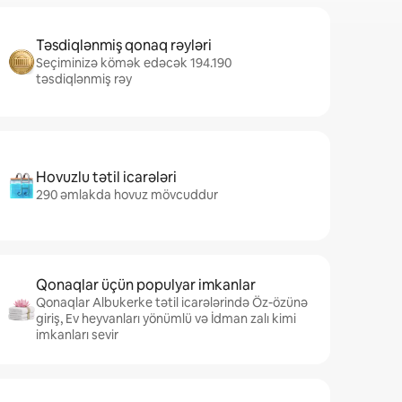
Təsdiqlənmiş qonaq rəyləri
Seçiminizə kömək edəcək 194.190
təsdiqlənmiş rəy
Hovuzlu tətil icarələri
290 əmlakda hovuz mövcuddur
Qonaqlar üçün populyar imkanlar
Qonaqlar Albukerke tətil icarələrində Öz-özünə
giriş, Ev heyvanları yönümlü və İdman zalı kimi
imkanları sevir