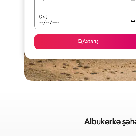
Çıxış
Axtarış
Albukerke şəhər